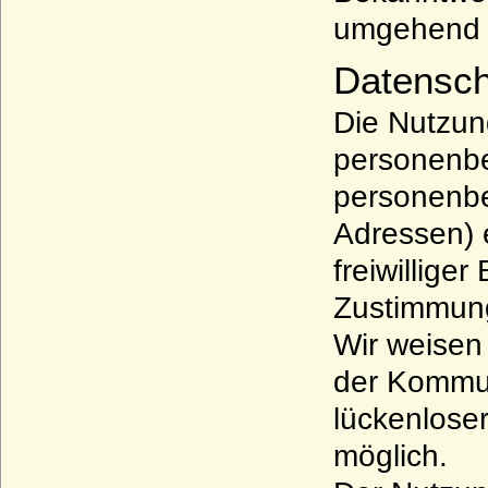
umgehend 
Datensch
Die Nutzun
personenbe
personenbe
Adressen) e
freiwillige
Zustimmung
Wir weisen 
der Kommun
lückenloser
möglich.