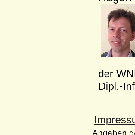
der WN
Dipl.-I
Impress
Angaben g