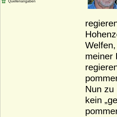
Quellenangaben
regiere
Hohenzo
Welfen,
meiner 
regiere
pommer
Nun zu 
kein „g
pommers