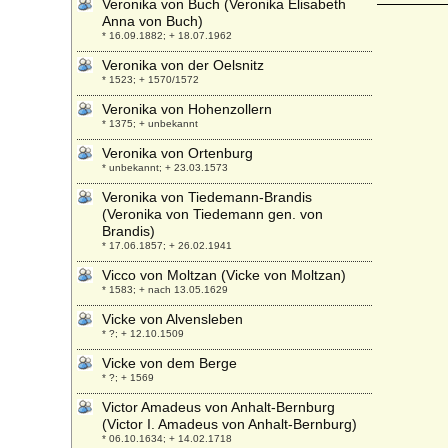
Veronika von Buch (Veronika Elisabeth
Anna von Buch)
* 16.09.1882; + 18.07.1962
Veronika von der Oelsnitz
* 1523; + 1570/1572
Veronika von Hohenzollern
* 1375; + unbekannt
Veronika von Ortenburg
* unbekannt; + 23.03.1573
Veronika von Tiedemann-Brandis
(Veronika von Tiedemann gen. von
Brandis)
* 17.06.1857; + 26.02.1941
Vicco von Moltzan (Vicke von Moltzan)
* 1583; + nach 13.05.1629
Vicke von Alvensleben
* ?; + 12.10.1509
Vicke von dem Berge
* ?; + 1569
Victor Amadeus von Anhalt-Bernburg
(Victor I. Amadeus von Anhalt-Bernburg)
* 06.10.1634; + 14.02.1718