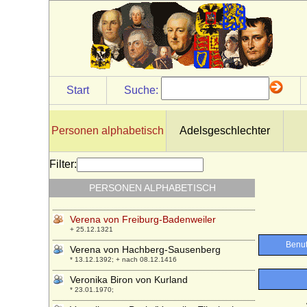
* 1442; + 26.11.1518
Vazul von Ungarn
+ 1037
Veit I. von Schönburg-Glauchau und
Waldenburg
+ 1423
Start
Suche:
Vera Freiin Schäffer von Bernstein
* 10.08.1914;
Vera Konstantinowa von Rußland
Personen alphabetisch
Adelsgeschlechter
* 04.02.1854; + 11.04.1912
Vera Petrowna Protassowa, Gräfin
Filter:
* 1780; + 02.11.1814
PERSONEN ALPHABETISCH
Vera von Hannover
* 05.11.1976;
Verena von Freiburg-Badenweiler
+ 25.12.1321
Verena von Hachberg-Sausenberg
* 13.12.1392; + nach 08.12.1416
Veronika Biron von Kurland
* 23.01.1970;