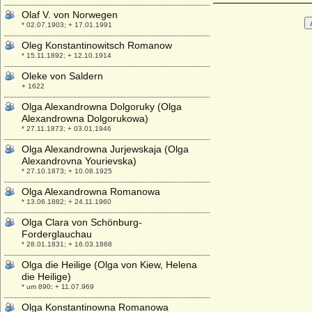
Olaf V. von Norwegen
* 02.07.1903; + 17.01.1991
Oleg Konstantinowitsch Romanow
* 15.11.1892; + 12.10.1914
Oleke von Saldern
+ 1622
Olga Alexandrowna Dolgoruky (Olga
Alexandrowna Dolgorukowa)
* 27.11.1873; + 03.01.1946
Olga Alexandrowna Jurjewskaja (Olga
Alexandrovna Yourievska)
* 27.10.1873; + 10.08.1925
Olga Alexandrowna Romanowa
* 13.06.1882; + 24.11.1960
Olga Clara von Schönburg-
Forderglauchau
* 28.01.1831; + 16.03.1868
Olga die Heilige (Olga von Kiew, Helena
die Heilige)
* um 890; + 11.07.969
Olga Konstantinowna Romanowa