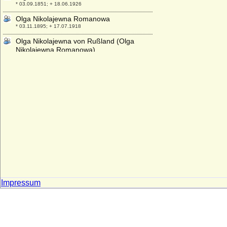
* 03.09.1851; + 18.06.1926
Olga Nikolajewna Romanowa
* 03.11.1895; + 17.07.1918
Olga Nikolajewna von Rußland (Olga
Nikolajewna Romanowa)
* 30.08.1822; + 30.10.1892
Olga Pawlowna von Rußland (Olga
Pawlowna Romanowa)
* 11.07.1792; + 15.01.1795
Olga von Gersdorff
* 03.12.1855; + 14.09.1936
Olga von Griechenland und Dänemark
* 11.06.1903; + 16.10.1997
Olga von Hannover
* 17.02.1958;
Olga von Mecklenburg
* 27.02.1916; + 04.02.1917
Impressum
Olga von Mecklenburg
* 13.10.1988;
Olga von Thünen
* 16.10.1860; + 09.09.1944