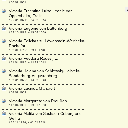
* 06.03.1951;
Victoria Ernestine Luise Leonie von
Oppenheim, Freiin
* 20.06.1871; + 24.08.1954
Victoria Eugenie von Battenberg
* 24.10.1887; + 15.04.1969
Victoria Felicitas zu Löwenstein-Wertheim-
Rochefort
* 02.01.1769; + 29.11.1786
Victoria Feodora Reuss j.L.
* 21.04.1889; + 18.12.1918
Victoria Helena von Schleswig-Holstein-
Sonderburg-Augustenburg
* 03.05.1870; + 13.03.1948
Victoria Lucinda Mancroft
* 07.03.1952;
Victoria Margarete von Preußen
* 17.04.1890; + 09.09.1923
Victoria Melita von Sachsen-Coburg und
Gotha
* 25.11.1876; + 02.03.1936