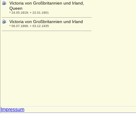
Victoria von Großbritannien und Irland,
Queen
* 24.05.1819; + 22.01.1901
Victoria von Großbritannien und Irland
* 06.07.1868; + 03.12.1935
Victoria von Preußen
* 22.2.1952;
Victoria von Sachsen-Coburg-Saalfeld
* 17.08.1786; + 16.03.1861
Victoria von Sachsen-Coburg-Saalfeld-
Kohary
* 14.02.1822; + 10.11.1857
Viktor Amadeus Henckel von
Donnersmarck, Graf
* 15.09.1727; + 31.01.1793
Viktor Wilhelm von Oertzen
* 20.08.1737; + 02.05.1782
Impressum
Viktor zu Isenburg und Büdingen in
Birstein
* 14.09.1802; + 15.02.1843
Viktoria Benigna Biron von Kurland
* 02.07.1939;