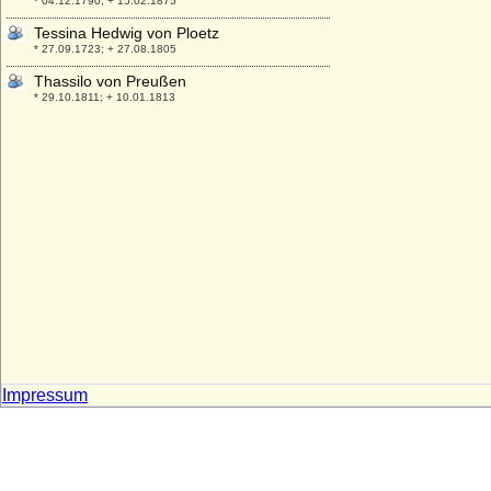
* 04.12.1790; + 15.02.1875
Tessina Hedwig von Ploetz
* 27.09.1723; + 27.08.1805
Thassilo von Preußen
* 29.10.1811; + 10.01.1813
Theda Ukena
* 1432; + 16.11.1494
Thekla Marie Anna von Krosigk
* 13.04.1824; + 19.12.1898
Thekla Marie von Wilamowitz-Möllendorff,
Gräfin
* 20.11.1833; + 11.03.1900
Thekla von Bibra (Caroline Wilhelmine
Dorothee Thekla von Bibra), Freiin
* 06.11.1810; + 16.02.1884
Thekla von Schwarzburg-Rudolstadt
* 23.02.1795; + 04.01.1861
Impressum
Thekla zu Erbach-Fürstenau
* 09.03.1815; + 13.03.1874
Theobald der Alte von Blois (Tetbald der
Ältere)
+ vor 942