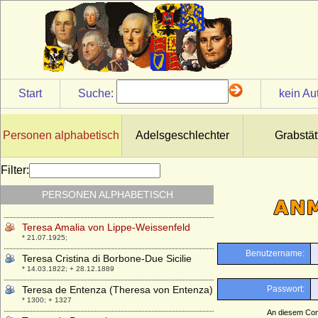
* 1210; + 10.01.1276
Tekla Anna Wollowiczowna
* 1608; + 20.03.1638
Tekla Roza Radziwill
* 05.09.1703; + 25.11.1747
Teodor Czartoryski
Start
Suche:
kein Au
+ 1542
Teodor Kazimierz Czartoryski
* 1704; + 01.03.1768
Personen alphabetisch
Adelsgeschlechter
Grabstät
Teofila Morawska
* 1791; + 10.08.1828
Filter:
Teresa Alfonso de Leon und de Castela
PERSONEN ALPHABETISCH
(Theresa von Kastilien)
* 1080; + 11.11.1130
Teresa Amalia von Lippe-Weissenfeld
* 21.07.1925;
Teresa Cristina di Borbone-Due Sicilie
* 14.03.1822; + 28.12.1889
Teresa de Entenza (Theresa von Entenza)
* 1300; + 1327