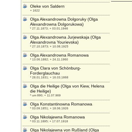
Oleke von Saldern
+ 1622
Olga Alexandrowna Dolgoruky (Olga
Alexandrowna Dolgorukowa)
* 27.11.1873; + 03.01.1946
Olga Alexandrowna Jurjewskaja (Olga
Alexandrovna Yourievska)
* 27.10.1873; + 10.08.1925
Olga Alexandrowna Romanowa
* 13.06.1882; + 24.11.1960
Olga Clara von Schönburg-
Forderglauchau
* 28.01.1831; + 16.03.1868
Olga die Heilige (Olga von Kiew, Helena
die Heilige)
* um 890; + 11.07.969
Olga Konstantinowna Romanowa
* 03.09.1851; + 18.06.1926
Olga Nikolajewna Romanowa
* 03.11.1895; + 17.07.1918
Olga Nikolajewna von Rußland (Olga