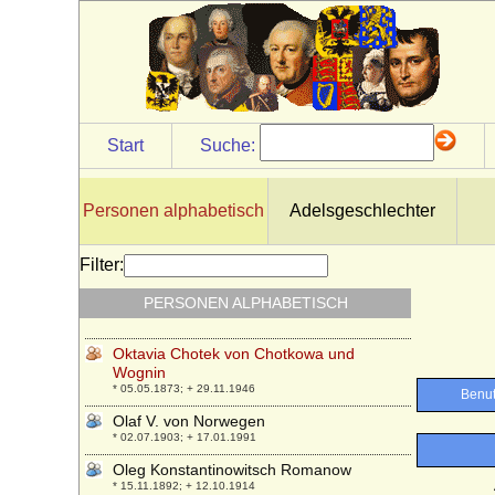
Odylia zu Castell-Castell
* 26.10.1939;
Odysseas Kimon von Griechenland und
Dänemark
* 17.09.2004;
Oelgard Dorothea Friederike von
Start
Suche:
Barnewitz auf Netzeband
* 15.04.1699; + 13.01.1745
Oelgard Sophie von Pederstorff
Personen alphabetisch
Adelsgeschlechter
* 1695; + 31.03.1718
Oelgard von Oertzen
Filter:
* 01.08.1635; + 03.01.1711
PERSONEN ALPHABETISCH
Øllegaard Catharine Rantzau
* 1625; + 1675
Oktavia Chotek von Chotkowa und
Wognin
* 05.05.1873; + 29.11.1946
Olaf V. von Norwegen
* 02.07.1903; + 17.01.1991
Oleg Konstantinowitsch Romanow
* 15.11.1892; + 12.10.1914