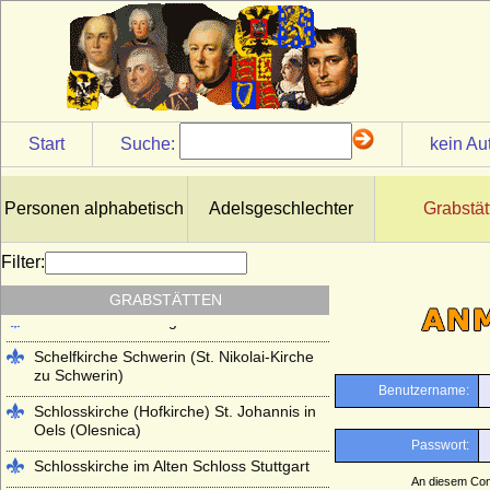
Kloster Lehnin
Lambertikirche in Aurich
Marienkirche Hanau (ehemals Reformierte
Kirche Hanau)
Martinskirche Kassel
Start
Suche:
kein Au
Mausoleum im Schlosspark
Charlottenburg
Personen alphabetisch
Adelsgeschlechter
Grabstät
Mausoleum im Schlosspark Rumpenheim
(Offenbach a.M.)
Filter:
Mausoleum Stadthagen
GRABSTÄTTEN
Parkfriedhof Meiningen
Schelfkirche Schwerin (St. Nikolai-Kirche
zu Schwerin)
Schlosskirche (Hofkirche) St. Johannis in
Oels (Olesnica)
Schlosskirche im Alten Schloss Stuttgart