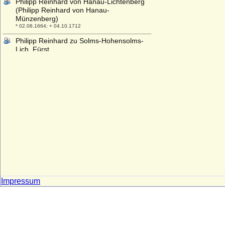
Philipp Reinhard von Hanau-Lichtenberg
(Philipp Reinhard von Hanau-
Münzenberg)
* 02.08.1664; + 04.10.1712
Philipp Reinhard zu Solms-Hohensolms-
Lich, Fürst
* 27.11.1934; + 28.07.2015*
Philipp Sigismund von Veltheim (Philipp
Sigmund von Veltheim)
* 20.10.1600; + 24.05.1646
Philipp V. von Frankreich (Philipp V.
genannt der Lange)
* 17.11.1291; + 03.01.1322
Philipp V. von Hanau-Lichtenberg
* 21.02.1541; + 02.06.1599
Philipp V. von Spanien (Felipe V.)
* 19.12.1683; + 09.07.1746
Philipp von Belgien (Philippe von
Impressum
Flandern)
* 24.03.1837; + 17.11.1905
Philipp von Belgien (Philippe von Belgien),
König
* 15.04.1960;