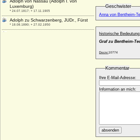
Adolph von Nassau (Adolph I. von
Geschwister
Luxemburg)
* 24.07.1817; + 17.11.1905
Anna von Bentheim-Te
Adolph zu Schwarzenberg, JUDr., Fürst
* 18.08.1890; + 27.02.1950
Adolphe Charles Alexandre Le Camus von
historische Bedeutung
Fürstenstein, Graf
Graf zu Bentheim-Te
* 08.03.1818; + 20.05.1895
Adolphine Nancy von Hedemann (Nancy
Docnr:
10774
Adolphine von Hedemann)
* 31.05.1825; + keine Daten, aber nach 1852
Kommentar
Adolphine von Klitzing
* 27.09.1772; + 26.03.1844
Ihre E-Mail-Adresse:
Adrian Bernhard von Borcke, Graf
Information an mich:
* 21.07.1668; + 25.05.1741
Adrian Florenszoon Dedel von Utrecht
(Papst Hadrian VI.)
* 02.03.1459; + 14.09.1523
Adrian Hans von Zieten, Graf
* 13.11.1803; + 03.02.1849
absenden
Adrian Heinrich von Borcke
* 1736; + 1791