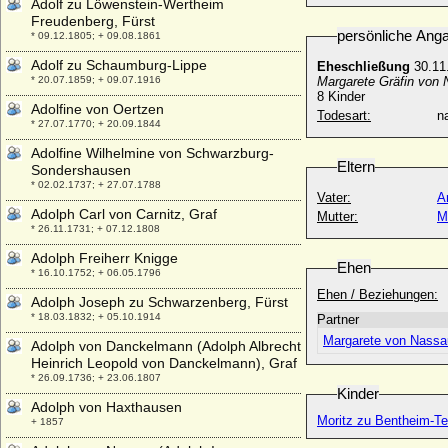
Adolf zu Löwenstein-Wertheim
Freudenberg, Fürst
persönliche Ang
* 09.12.1805; + 09.08.1861
Adolf zu Schaumburg-Lippe
Eheschließung
30.11
* 20.07.1859; + 09.07.1916
Margarete Gräfin von 
8 Kinder
Adolfine von Oertzen
Todesart:
na
* 27.07.1770; + 20.09.1844
Adolfine Wilhelmine von Schwarzburg-
Eltern
Sondershausen
* 02.02.1737; + 27.07.1788
Vater:
A
Adolph Carl von Carnitz, Graf
Mutter:
M
* 26.11.1731; + 07.12.1808
Adolph Freiherr Knigge
Ehen
* 16.10.1752; + 06.05.1796
Ehen / Beziehungen:
Adolph Joseph zu Schwarzenberg, Fürst
* 18.03.1832; + 05.10.1914
Partner
Margarete von Nassa
Adolph von Danckelmann (Adolph Albrecht
Heinrich Leopold von Danckelmann), Graf
* 26.09.1736; + 23.06.1807
Kinder
Adolph von Haxthausen
Moritz zu Bentheim-Te
+ 1857