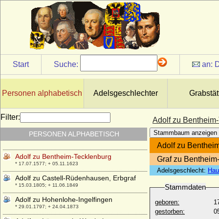
Fürst
* 13.01.1629; + 09.12.1676
Adolf von Nassau, König
* 1250; + 02.07.1298
Adolf von Schleswig-Holstein-Gottorp
* 25.01.1526; + 01.10.1586
Start
Suche:
an:
D
Adolf von Schwarzenberg
* 1551; + 29.07.1600
Adolf von Wylich (Adolf von Wylack)
Personen alphabetisch
Adelsgeschlechter
Grabstät
* ?; + nach 09.02.1428
Adolf von Wylich zu Diersfort
Filter:
Adolf zu Bentheim
* ?; + 24.02.1521
Stammbaum anzeigen
PERSONEN ALPHABETISCH
Adolf Wilhelm von Sachsen-Eisenach
* 14.05.1632; + 22.11.1668
Adolf zu Benthei
Adolf zu Bentheim-Tecklenburg
Graf zu Bentheim
* 17.07.1577; + 05.11.1623
Adelsgeschlecht:
Hau
Adolf zu Castell-Rüdenhausen, Erbgraf
* 15.03.1805; + 11.06.1849
Stammdaten
Adolf zu Hohenlohe-Ingelfingen
geboren:
1
* 29.01.1797; + 24.04.1873
gestorben:
0