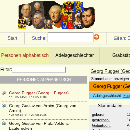
* 16.06.1746; + 28.03.1800
Georg Friedrich Wilhelm von Veltheim
* 30.07.1752; + 29.09.1827
Georg Friedrich zu Castell-Rüdenhausen
* 21.08.1600; + 29.03.1653
Georg Friedrich zu Eulenburg, Freiherr
Start
Suche:
an:
D
* 12.08.1641; + 15.05.1699
Georg Friedrich zu Solms-Braunfels, Fürst
* 13.12.1890; + 30.11.1970
Personen alphabetisch
Adelsgeschlechter
Grabstät
Georg Friedrich zu Solms-Laubach
* 07.03.1899; + 13.05.1969
Filter:
Georg Fugger (Geor
Georg Friedrich zu Solms-Sonnenwalde,
Stammbaum anzeigen
PERSONEN ALPHABETISCH
Graf
* 26.09.1626; + 26.07.1688
Georg Fugger (Geo
Georg Fugger (Georg I. Fugger)
Adelsgeschlecht:
Fug
* 10.05.1453; + 14.05.1506
Stammdaten
Georg Gustav von Arnim (Georg von
Arnim)
geboren:
1
* 26.09.1870; + 28.08.1945
gestorben:
1
Georg Gustav von Pfalz-Veldenz-
Geburtsort:
A
Lauterecken