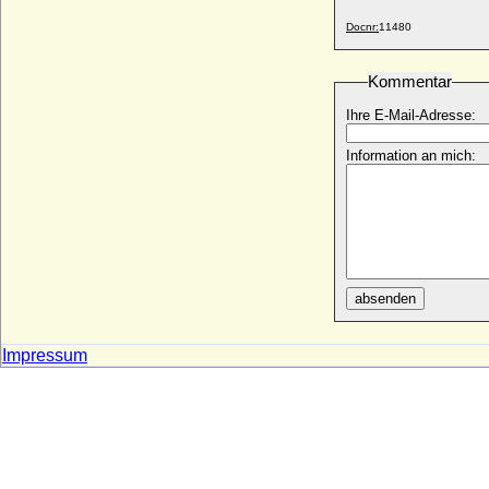
Georg II. von Anhalt-Zerbst (genannt der
Starke)
Docnr:
11480
* 1456; + 25.04.1509
Georg II. von Bismarck
Kommentar
* um 1515; + 15.02.1580
Ihre E-Mail-Adresse:
Georg II. von Castell
* 16.11.1527; + 12.11.1597
Information an mich:
Georg II. von Großbritannien und Irland
* 30.10.1683; + 25.10.1760
Georg II. von Hessen-Darmstadt
* 17.03.1605; + 11.06.1661
Georg II. von Sachsen-Meiningen
* 02.94.1826; + 25.06.1914
absenden
Georg II. von Schlesien-Brieg (Georg II.
der Schwarze von Brieg)
* 18.07.1523; + 07.05.1586
Impressum
Georg II. von Waldburg-Zeil und Waldsee
(Jörg II. von Waldburg-Zeil)
+ 10.03.1482
Georg II. von Wertheim
* 08.02.1487; + 09.04.1530