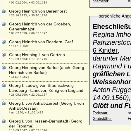
Sterbeort:
A
* 06.02.1564; + 03.06.1634
Georg Heinrich von Berenhorst
persönliche Ang
* 26.10.1733; + 30.10.1814
Georg Heinrich von der Groeben,
Eheschließ
Generalmajor
Regina Imho
* 04.02.1630; + 06.02.1697
Patrizierstoc
Georg Heinrich von Roedern, Graf
* 1617; + 1695
6 Kinder,
Georg Henning I. von Oertzen
darunter Ma
* 13.09.1653; + 17.08.1715
Raymund Fug
Georg Henning von Barfus (auch: Georg
Heinrich von Barfus)
gräflichen 
* 1611; + 1673
Weissenhor
Georg I. Ludwig von Braunschweig-
Anton Fugge
Lüneburg-Hannover, König von England
* 28.05.1660; + 22.06.1727
14.09.1560)
Georg I. von Anhalt-Zerbst (Georg I. von
Glött und 
Anhalt-Dessau)
* um 1390; + 21.09.1474
Todesart:
na
Grabstätte:
F
Georg I. von Hessen-Darmstadt (Georg
der Fromme)
* 10.09.1547; + 07.02.1596