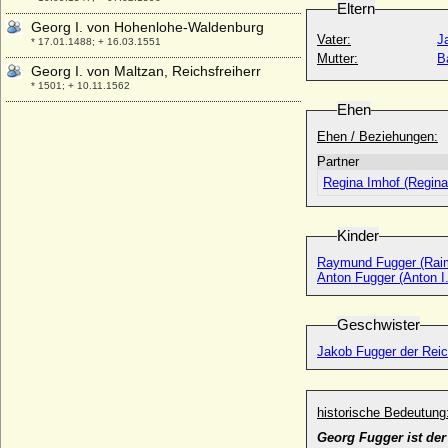
Eltern
Georg I. von Hohenlohe-Waldenburg
Vater:
J
* 17.01.1488; + 16.03.1551
Mutter:
B
Georg I. von Maltzan, Reichsfreiherr
* 1501; + 10.11.1562
Ehen
Georg I. von Moltzan (oder Jürgen I. von
Moltzan)
Ehen / Beziehungen:
* ?; + nach 23.08.1629
Partner
Georg I. von Pommern-Wolgast
Regina Imhof (Regina
* 11.04.1493; + 09.05.1531
Georg I. von Sachsen-Meiningen
Kinder
* 04.02.1761; + 24.12.1803
Raymund Fugger (Raim
Georg I. von Waldburg-Zeil
Anton Fugger (Anton I.
+ 10.03.1467
Georg I. von Wertheim
Geschwister
* um 1390; + 1454
Georg I. von Württemberg (Georg von
Jakob Fugger der Reich
Mömpelgard)
* 04.02.1498; + 18.07.1558
Georg I. zu Waldeck und Pyrmont
historische Bedeutung
* 06.05.1747; + 09.09.1813
Georg Fugger ist der