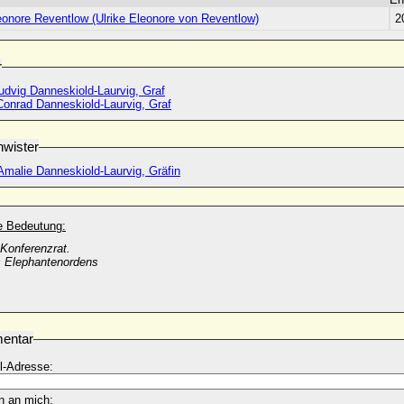
eonore Reventlow (Ulrike Eleonore von Reventlow)
2
r
udvig Danneskiold-Laurvig, Graf
Conrad Danneskiold-Laurvig, Graf
wister
Amalie Danneskiold-Laurvig, Gräfin
he Bedeutung:
Konferenzrat.
s Elephantenordens
entar
l-Adresse:
n an mich: