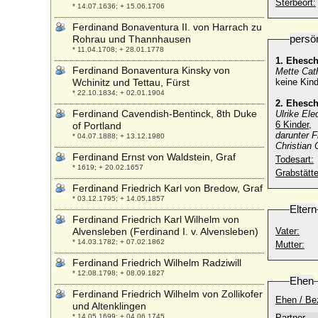
Sterbeort:
* 14.07.1636; + 15.06.1706
Ferdinand Bonaventura II. von Harrach zu
persö
Rohrau und Thannhausen
* 11.04.1708; + 28.01.1778
1. Ehesc
Ferdinand Bonaventura Kinsky von
Mette Cath
Wchinitz und Tettau, Fürst
keine Kind
* 22.10.1834; + 02.01.1904
2. Ehesc
Ferdinand Cavendish-Bentinck, 8th Duke
Ulrike Ele
6 Kinder,
of Portland
darunter F
* 04.07.1888; + 13.12.1980
Christian
Ferdinand Ernst von Waldstein, Graf
Todesart:
* 1619; + 20.02.1657
Grabstätte
Ferdinand Friedrich Karl von Bredow, Graf
* 03.12.1795; + 14.05.1857
Eltern
Ferdinand Friedrich Karl Wilhelm von
Alvensleben (Ferdinand I. v. Alvensleben)
Vater:
* 14.03.1782; + 07.02.1862
Mutter:
Ferdinand Friedrich Wilhelm Radziwill
* 12.08.1798; + 08.09.1827
Ehen
Ferdinand Friedrich Wilhelm von Zollikofer
Ehen / Be
und Altenklingen
* 14.05.1699; + 04.06.1745
Partner