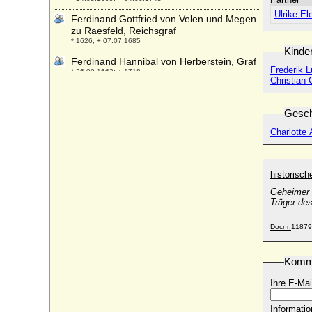
Ulrike El
Ferdinand Gottfried von Velen und Megen
zu Raesfeld, Reichsgraf
* 1626; + 07.07.1685
Kinde
Ferdinand Hannibal von Herberstein, Graf
Frederik L
* 26.09.1662; + 1718
Christian 
Ferdinand I. (Kaiser Ferdinand I.)
* 10.03.1503; + 25.07.1564
Gesch
Ferdinand I. beider Sizilien (Ferdinando I.
Charlotte 
di Due Sicilie)
* 18.01.1751; + 04.01.1825
Ferdinand I. der Gütige von Österreich
historisc
* 19.04.1793; + 29.06.1875
Geheimer 
Ferdinand I. von Bourbon-Parma
Träger de
(Ferdinando I di Parma)
* 20.01.1751; + 09.10.1802
Docnr:
11879
Ferdinand I. von Bulgarien
* 26.02.1861; + 10.09.1948
Komm
Ferdinand I. von Rumänien
* 24.08.1865; + 20.07.1927
Ihre E-Mai
Ferdinand I. von Toerring-Seefeld
Informatio
* 1583; + 18.04.1622