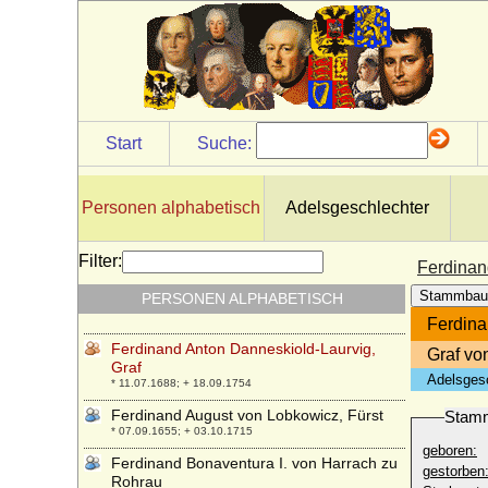
Feodora von Schleswig-Holstein-
Sonderburg-Augustenburg
* 03.07.1874; + 21.06.1910
Feodora zu Hohenlohe-Langenburg
* 07.07.1839; + 10.02.1872
Feodora zu Leiningen
* 07.12.1807; + 23.09.1872
Start
Suche:
Feodosija Igorewna von Rjasan
* um 1194; + 04.05.1244
Personen alphabetisch
Adelsgeschlechter
Ferdinand Albrecht I. von Braunschweig-
Bevern
* 22.05.1636; + 23.04.1687
Filter:
Ferdinan
Ferdinand Albrecht II. von Braunschweig-
Stammbau
PERSONEN ALPHABETISCH
Wolfenbüttel-Bevern
* 29.05.1680; + 13.09.1735
Ferdina
Ferdinand Anton Danneskiold-Laurvig,
Graf vo
Graf
Adelsges
* 11.07.1688; + 18.09.1754
Ferdinand August von Lobkowicz, Fürst
Stam
* 07.09.1655; + 03.10.1715
geboren:
Ferdinand Bonaventura I. von Harrach zu
gestorben
Rohrau