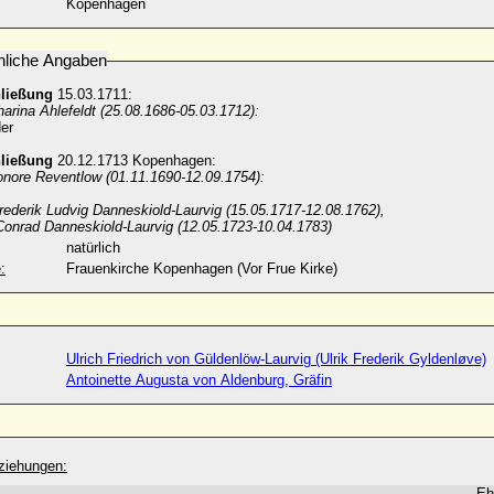
Kopenhagen
nliche Angaben
hließung
15.03.1711:
arina Ahlefeldt (25.08.1686-05.03.1712):
er
hließung
20.12.1713 Kopenhagen:
onore Reventlow (01.11.1690-12.09.1754):
rederik Ludvig Danneskiold-Laurvig (15.05.1717-12.08.1762),
 Conrad Danneskiold-Laurvig (12.05.1723-10.04.1783)
natürlich
:
Frauenkirche Kopenhagen (Vor Frue Kirke)
Ulrich Friedrich von Güldenlöw-Laurvig (Ulrik Frederik Gyldenløve)
Antoinette Augusta von Aldenburg, Gräfin
ziehungen:
Eh