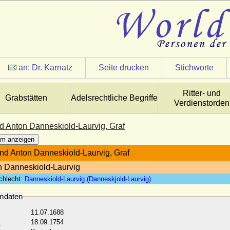
an:
Dr. Karnatz
Seite drucken
Stichworte
Ritter- und
Grabstätten
Adelsrechtliche Begriffe
Verdienstorden
d Anton Danneskiold-Laurvig, Graf
m anzeigen
nd Anton Danneskiold-Laurvig, Graf
n Danneskiold-Laurvig
chlecht:
Danneskiold-Laurvig (Danneskjold-Laurvig)
mdaten
11.07.1688
:
18.09.1754