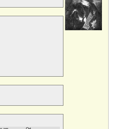
e am
Ort