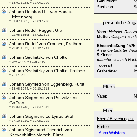
Geburtsort:
S
* 13.01.1628; + 25.04.1666
Sterbeort:
S
Johann Reinhard III. von Hanau-
Lichtenberg
* 31.07.1665; + 28.03.1736
persönliche Ang
Johann Rudolf Fugger, Graf
Vater:
Heinrich Rantza
* 22.05.1658; + 14.02.1693
Mutter:
Øllegard von 
Johann Rudolf von Crausen, Freiherr
Eheschließung
1525:
* 23.01.1673; + 13.12.1741
Anna Gertsdatter Wals
5 Kinder,
Johann Sedlnitzky von Choltic
darunter Heinrich Ran
* erw. 1447; + nach 1480
Todesart:
na
Johann Sedlnitzky von Choltic, Freiherr
Grabstätte:
I
* ?; + 1548
Johann Seyfried von Eggenberg, Fürst
Eltern
* 13.08.1644; + 05.10.1713
Vater:
M
Johann Siegmund von Prittwitz und
Gaffron
* 12.04.1746; + 22.04.1813
Ehen
Johann Siegmund zu Lynar, Graf
Ehen / Beziehungen:
* 27.10.1616; + 20.08.1665
Partner
Johann Sigismund Friedrich von
Anna Walstorp
Khevenhüller-Metsch, Fürst