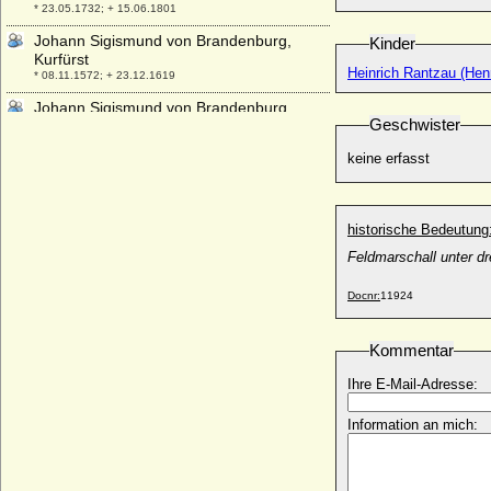
* 23.05.1732; + 15.06.1801
Johann Sigismund von Brandenburg,
Kinder
Kurfürst
Heinrich Rantzau (Hen
* 08.11.1572; + 23.12.1619
Johann Sigismund von Brandenburg
Geschwister
* 26.07.1624; + 30.10.1624
Johann Sigismund von Wylich und Lottum,
keine erfasst
Freiherr
* 1609; + 1677
Johann Sigismund Zápolya (János II.
historische Bedeutung
Zsigmond Szapolyai)
Feldmarschall unter d
* 07.07.1540; + 14.03.1571
Johann Thaddaeus von Syberg-
Docnr:
11924
Wischlingen, Freiherr
* 1739; + 1806
Kommentar
Johann Tristan von Frankreich (Jean
Tristan de France, Johann von Damiette)
Ihre E-Mail-Adresse:
* 08.04.1250; + 03.08.1270
Johann Ulrich von Eggenberg (Hans Ulrich
Information an mich:
von Eggenberg), Fürst
* 1568; + 18.10.1634
Johann V. von Brandenburg-Salzwedel