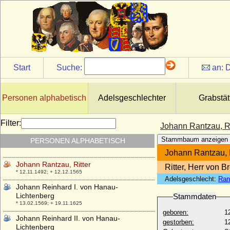
Vollraths, Fürstbischof
* 13.02.1652; + 03.08.1719
Johann Philipp von Hanau-Lichtenberg
* 13.01.1626; + 18.12.1669
Johann Philipp von Isenburg-Birstein-
Offenbach
* 03.12.1655; + 21.09.1718
Start
Suche:
an:
D
Johann Philipp von Sachsen-Altenburg
* 25.01.1597; + 01.04.1639
Personen alphabetisch
Adelsgeschlechter
Grabstät
Johann Philipp von Schönborn,
Fürstbischof
* 06.08.1605; + 12.02.1673
Filter:
Johann Rantzau, Ri
Johann Quintin Jörger von Tollet (Johann
Stammbaum anzeigen
PERSONEN ALPHABETISCH
Quintin I. Jörger von Tollet), Graf
* 1624; + 17.02.1705
Johann Rantzau, R
Johann Rantzau, Ritter
Ritter, Herr von 
* 12.11.1492; + 12.12.1565
Adelsgeschlecht:
Ran
Johann Reinhard I. von Hanau-
Lichtenberg
Stammdaten
* 13.02.1569; + 19.11.1625
geboren:
1
Johann Reinhard II. von Hanau-
gestorben:
1
Lichtenberg