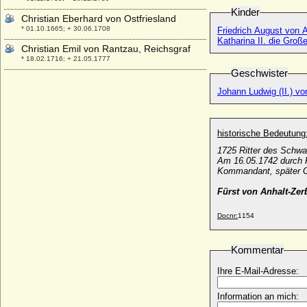
Kinder
Christian Eberhard von Ostfriesland
* 01.10.1665; + 30.06.1708
Friedrich August von 
Katharina II. die Gro
Christian Emil von Rantzau, Reichsgraf
* 18.02.1716; + 21.05.1777
Geschwister
Christian Ernst Heinrich von Bibra,
Freiherr
Johann Ludwig (II.) vo
* 06.09.1772; + 04.11.1844
Christian Ernst von Brandenburg-Bayreuth
* 06.08.1644; + 10.12.1712
historische Bedeutung
Christian Ernst von Karstedt
1725 Ritter des Schwa
Am 16.05.1742 durch F
* 13.12.1706; + 13.09.1757
Kommandant, später G
Christian Ernst von Sachsen-Coburg-
Fürst von Anhalt-Zer
Saalfeld
* 18.08.1683; + 04.09.1745
Docnr:
1154
Christian Ernst von Schönburg-
Hinterglauchau, Reichsgraf
* 09.10.1655; + 14.04.1718
Kommentar
Christian Ernst zu Stolberg-Stolberg, Graf
Ihre E-Mail-Adresse:
* 30.07.1783; + 22.05.1846
Christian Ernst zu Stolberg-Wernigerode
Information an mich:
* 02.04.1691; + 25.10.1771