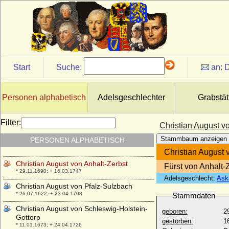
* 22.02.1736; + 11.07.1762
Christian Albrecht von Brandenburg-
Ansbach
* 18.09.1675; + 16.10.1692
Christian Albrecht von Schleswig-Holstein-
Gottorp
* 03.02.1641; + 06.01.1695
Start
Suche:
an:
D
Christian Albrecht zu Dohna
* 10.12.1621; + 14.12.1677
Personen alphabetisch
Adelsgeschlechter
Grabstät
Christian Albrecht zu Hohenlohe-
Langenburg, Fürst
* 27.03.1726; + 04.07.1789
Filter:
Christian August v
Christian Andreas Julius von Reventlow,
Stammbaum anzeigen
PERSONEN ALPHABETISCH
Graf
* 07.11.1807; + 27.03.1845
Christian August 
Christian August von Anhalt-Zerbst
Fürst von Anhalt-
* 29.11.1690; + 16.03.1747
Adelsgeschlecht:
Ask
Christian August von Pfalz-Sulzbach
* 26.07.1622; + 23.04.1708
Stammdaten
Christian August von Schleswig-Holstein-
geboren:
2
Gottorp
gestorben:
1
* 11.01.1673; + 24.04.1726