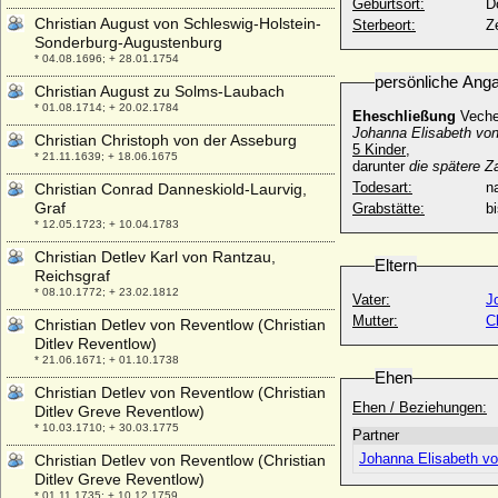
Geburtsort:
D
Christian August von Schleswig-Holstein-
Sterbeort:
Z
Sonderburg-Augustenburg
* 04.08.1696; + 28.01.1754
persönliche Ang
Christian August zu Solms-Laubach
* 01.08.1714; + 20.02.1784
Eheschließung
Veche
Johanna Elisabeth von
Christian Christoph von der Asseburg
5 Kinder
,
* 21.11.1639; + 18.06.1675
darunter
die spätere Z
Todesart:
na
Christian Conrad Danneskiold-Laurvig,
Graf
Grabstätte:
b
* 12.05.1723; + 10.04.1783
Christian Detlev Karl von Rantzau,
Eltern
Reichsgraf
* 08.10.1772; + 23.02.1812
Vater:
J
Mutter:
C
Christian Detlev von Reventlow (Christian
Ditlev Reventlow)
* 21.06.1671; + 01.10.1738
Ehen
Christian Detlev von Reventlow (Christian
Ehen / Beziehungen:
Ditlev Greve Reventlow)
* 10.03.1710; + 30.03.1775
Partner
Johanna Elisabeth vo
Christian Detlev von Reventlow (Christian
Ditlev Greve Reventlow)
* 01.11.1735; + 10.12.1759