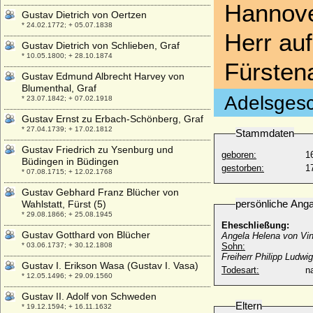
Hannove
Gustav Dietrich von Oertzen
* 24.02.1772; + 05.07.1838
Herr au
Gustav Dietrich von Schlieben, Graf
* 10.05.1800; + 28.10.1874
Fürsten
Gustav Edmund Albrecht Harvey von
Blumenthal, Graf
Adelsgesc
* 23.07.1842; + 07.02.1918
Gustav Ernst zu Erbach-Schönberg, Graf
* 27.04.1739; + 17.02.1812
Stammdaten
Gustav Friedrich zu Ysenburg und
geboren:
1
Büdingen in Büdingen
gestorben:
1
* 07.08.1715; + 12.02.1768
Gustav Gebhard Franz Blücher von
persönliche Ang
Wahlstatt, Fürst (5)
* 29.08.1866; + 25.08.1945
Eheschließung:
Gustav Gotthard von Blücher
Angela Helena von Vinc
* 03.06.1737; + 30.12.1808
Sohn:
Freiherr Philipp Ludwi
Gustav I. Erikson Wasa (Gustav I. Vasa)
Todesart:
na
* 12.05.1496; + 29.09.1560
Gustav II. Adolf von Schweden
Eltern
* 19.12.1594; + 16.11.1632