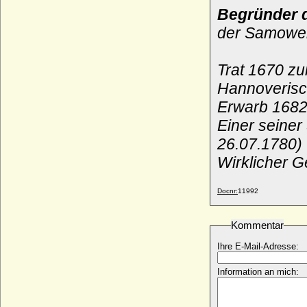
* 11.11.1882; + 15.09.1973
Begründer 
Gustav von Brandenburg
der Samower
* 24.08.1820; + 09.03.1909
Gustav von Hessen-Homburg
* 17.02.1781; + 08.09.1848
Trat 1670 zu
Gustav von Maltzahn (Gustav Helmuth
Hannoverisc
Theodor Dietrich von Maltzahn), Freiherr,
Erwarb 1682
Reichsgraf von Plessen
* 03.12.1788; + 12.01.1862
Einer seine
Gustav von Maltzahn
26.07.1780)
* 02.08.1817; + 07.01.1871
Wirklicher 
Gustav von Maltzahn (Gustav Robert von
Maltzahn), Freiherr
* 20.10.1807; + 13.08.1882
Docnr:
11992
Gustav von Oertzen
* 1824; + 02.08.1900
Kommentar
Gustav von Rauch (Gustav Johann Georg
Ihre E-Mail-Adresse:
von Rauch), General der Infanterie
* 01.04.1774; + 02.04.1841
Information an mich:
Gustav von Sayn-Wittgenstein-
Hohenstein, Graf
* 14.04.1633; + 22.11.1700