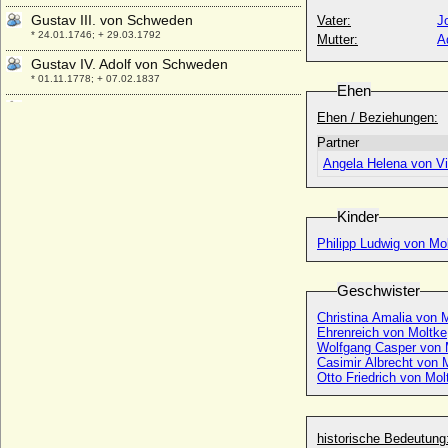
Gustav III. von Schweden
Vater:
J
* 24.01.1746; + 29.03.1792
Mutter:
A
Gustav IV. Adolf von Schweden
* 01.11.1778; + 07.02.1837
Ehen
Gustav Karl Frederik von Blücher-Altona,
Ehen / Beziehungen:
Graf
* 15.12.1798; + 25.03.1864
Partner
Angela Helena von Vi
Gustav Karl Heinrich Ferdinand Emil von
Arnim, General
* 28.01.1829; + 20.04.1909
Kinder
Gustav Leopold von Beust, Freiherr
Philipp Ludwig von Mol
* 23.07.1741; + 1807
Gustav Paul Friedrich Karl von Arnim,
Geschwister
Generalleutnant
* 18.06.1856; + 06.10.1932
Christina Amalia von 
Ehrenreich von Moltke
Gustav Paul Günter von Arnim (Günter
Wolfgang Casper von 
von Arnim)
Casimir Albrecht von 
* 15.09.1895; + 14.03.1962
Otto Friedrich von Mol
Gustav V. von Schweden
* 16.06.1858; + 29.10.1950
historische Bedeutung
Gustav VI. Adolf von Schweden