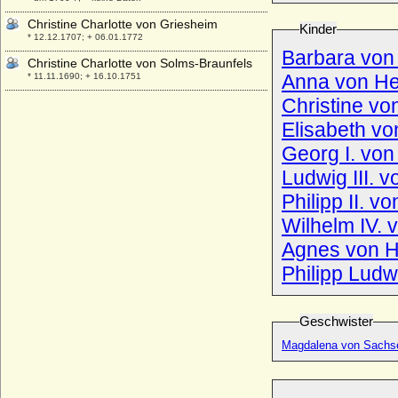
Christine Charlotte von Griesheim
Kinder
* 12.12.1707; + 06.01.1772
Barbara von
Christine Charlotte von Solms-Braunfels
Anna von H
* 11.11.1690; + 16.10.1751
Christine v
Christine Charlotte von Württemberg
* 21.10.1645; + 16.05.1699
Elisabeth v
Christine Creszentia von Herberstein
Georg I. vo
* 29.08.1658; + 27.04.1737
Ludwig III. 
Christine Ebert
* 21.10.1905; + 24.10.1987
Philipp II. 
Christine Eleonore zu Stolberg-Gedern
Wilhelm IV. 
* 12.09.1692; + 30.01.1745
Agnes von 
Christine Elisabeth Palmer
Philipp Lud
* 24.12.1713; + 21.09.1772
Christine Emilie von Schwarzburg-
Sondershausen (Christiane E.)
Geschwister
* 30.03.1681; + 01.11.1751
Magdalena von Sachs
Christine Ermegaard Reventlow
(Christiane Armgardis von Reventlow)
* 02.05.1711; + 06.10.1779