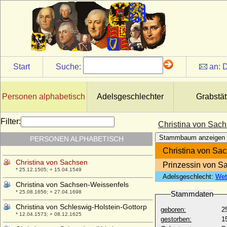
* unbekannt; + 1204
Christina Pflug (Christina Pflugk)
+ 1595
Christina Sophia von Uechtritz
* 10.08.1708; + 18.01.1776
Christina Theresia zu Löwenstein-
Start
Suche:
an:
D
Wertheim-Rochefort
* 12.10.1665; + 04.04.1730
Christina von Barby-Mühlingen
Personen alphabetisch
Adelsgeschlechter
Grabstät
* 1551; + 09.04.1605
Christina von Hessen
Filter:
Christina von Sac
* 10.01.1933;
Stammbaum anzeigen
PERSONEN ALPHABETISCH
Christina von Hessen-Rheinfels-Wanfried
* 23.05.1688; + 17.07.1728
Christina von Sa
Christina von Sachsen
Prinzessin von S
* 25.12.1505; + 15.04.1549
Adelsgeschlecht:
Wet
Christina von Sachsen-Weissenfels
* 25.08.1656; + 27.04.1698
Stammdaten
Christina von Schleswig-Holstein-Gottorp
geboren:
2
* 12.04.1573; + 08.12.1625
gestorben:
1