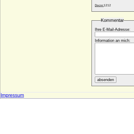
Christine Galler von Schwanberg
Docnr:
1212
* ?; + ?
Christine Gottliebe von Bomsdorf
Kommentar
* 1677; + 16.09.1757
Christine Henriette von Hessen-Rheinfels-
Ihre E-Mail-Adresse:
Rotenburg
* 21.11.1717; + 01.09.1778
Information an mich:
Christine Henriette von Pentzig
* 02.10.1709; + 16.06.1782
Christine Juliane von Baden-Durlach
* 12.09.1678; + 10.07.1707
Christine Katharine von Veltheim
* 11.04.1685; + keine Daten
absenden
Christine Louise Karoline von Otterstedt
* 29.07.1764; + 07.11.1820
Impressum
Christine Magdalene von der Pfalz-
Kleeburg
* 27.05.1616; + 14.08.1662
Christine Margarete von Mecklenburg-
Güstrow
* 31.03.1615; + 06.08.1666