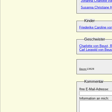
Johanna Charlotte vo
+ 13.07.982
Susanna Christiane H
Günther von Schönburg-Waldenburg
* 30.08.1887; + 18.03.1960
Günther XXI. von Schwarzburg-
Kinder
Blankenburg (König Günther)
Friederike Caroline vo
* 1304; + 14.06.1349
Günzel I. von Veltheim, Knappe
Geschwister
* 1416; + nach 1462
Charlotte von Beust, R
Guda zu Waldeck und Pyrmont
Carl Leopold von Beust
* 22.08.1939;
Gudrun Edith Winkler
* 29.01.1949;
Guglielmo III. Gonzaga (Wilhelm III.
Docnr:
13628
Gonzaga)
* 24.04.1538; + 14.08.1587
Kommentar
Guido Gonzaga
* 1291; + 22.09.1369
Ihre E-Mail-Adresse:
Guido Henckel von Donnersmarck, Fürst
Information an mich:
* 10.08.1830; + 19.12.1916
Guido I. von Dampierre (Gui de
Dampierre, Guy de Dampierre, Guido I.