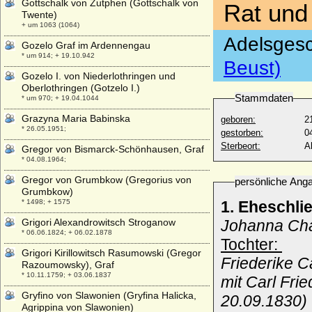
Gottschalk von Zutphen (Gottschalk von
Rat und 
Twente)
+ um 1063 (1064)
Adelsgesc
Gozelo Graf im Ardennengau
* um 914; + 19.10.942
Beust)
Gozelo I. von Niederlothringen und
Oberlothringen (Gotzelo I.)
Stammdaten
* um 970; + 19.04.1044
Grazyna Maria Babinska
geboren:
2
* 26.05.1951;
gestorben:
0
Sterbeort:
A
Gregor von Bismarck-Schönhausen, Graf
* 04.08.1964;
Gregor von Grumbkow (Gregorius von
persönliche Ang
Grumbkow)
* 1498; + 1575
1. Eheschli
Grigori Alexandrowitsch Stroganow
Johanna Cha
* 06.06.1824; + 06.02.1878
Tochter:
Grigori Kirillowitsch Rasumowski (Gregor
Friederike C
Razoumowsky), Graf
* 10.11.1759; + 03.06.1837
mit Carl Fri
Gryfino von Slawonien (Gryfina Halicka,
20.09.1830)
Agrippina von Slawonien)