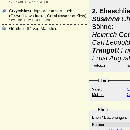
* um 1248; + zw. 1305 -1309
2. Eheschl
Grzymislawa Ingvarevna von Luck
(Grzymislawa lucka, Grimislawa von Kiew)
Susanna
Chr
* zw. 1185-1195; + 08.11.1258
Söhne:
Günther (II.) von Mansfeld
Heinrich Got
* 1360; + 04.03.1412
Carl Leopold
Günther III. von Mansfeld-Querfurt
* um 1410; + 10.03.1475
Traugott
Fri
Günther von Bünau (1), Reichsgraf
Ernst August
* 10.01.1726; + 11.03.1804
Todesart:
na
Günther von Bünau (2), Reichsgraf
* 17.06.1768; + 18.05.1841
Günther von der Groeben (1)
Eltern
+ 15.07.1410
Vater:
C
Günther von der Groeben (2)
Mutter:
C
* 1510; + 15.10.1586
Günther von Jagow (Günther Friedrich
Ehen
Ludwig von Jagow)
* 14.03.1847; + 09.10.1928
Ehen / Beziehungen:
Günther von Merseburg (Gunter von
Partner
Merseburg)