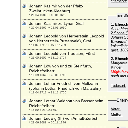
Sterbeort:
Johann Kasimir von der Pfalz-
Zweibrücken-Kleeburg
persö
* 20.04.1589; + 18.06.1652
Johann Kasimir zu Lynar, Graf
1. Ehesc
* 29.04.1569; + 22.01.1619
Anna Marg
2 Söhne (?
Johann Leopold von Herberstein Leopold
Johann Sc
von Herberstein-Pusterwald), Graf
Emanuel 
* 11.02.1712; + 15.06.1789
kaiserlic
gest. 1669
Johann Leopold von Trautson, Fürst
* 21.05.1659; + 18.10.1724
2. Ehesc
Margareta
Johann Löw von und zu Steinfurth,
Kinder:
Reichsfreiherr
Möglicher
* 10.09.1662; + 28.03.1710
auch aus 
Johann Lothar Friedrich von Moltzahn
Todesart:
(Johann Lothar Friedrich von Maltzahn)
* 13.04.1719; + 31.12.1756
Eltern
Johann Lothar Waldbott von Bassenheim,
Reichsfreiherr
Vater:
* 1615; + 21.02.1667
Mutter:
Johann Ludwig (II.) von Anhalt-Zerbst
* 23.06.1688; + 05.11.1746