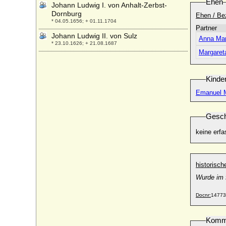
Ehen
Johann Ludwig I. von Anhalt-Zerbst-
Dornburg
Ehen / Be
* 04.05.1656; + 01.11.1704
Partner
Johann Ludwig II. von Sulz
Anna Mar
* 23.10.1626; + 21.08.1687
Margaret
Johann Ludwig Vollrath von Löwenstein-
Wertheim-Virneburg
* 14.04.1705; + 04.02.1790
Kinde
Johann Ludwig von der Asseburg
Emanuel M
* 31.05.1685; + 17.02.1732
Johann Ludwig von Ingersleben,
Gesch
Generalmajor
* 04.10.1703; + 27.11.1757
keine erfa
Johann Ludwig von Nassau-Hadamar
* 06.08.1590; + 10.03.1653
Johann Ludwig von Nassau-Ottweiler
historisc
* 24.05.1625; + 09.02.1690
Wurde im 
Johann Ludwig von Nassau-Saarbrücken
* 19.10.1472; + 04.06.1545
Docnr:
14773
Johann Ludwig von Sayn-Wittgenstein-
Hohenstein, Graf
Komm
* 03.08.1740; + 27.03.1797