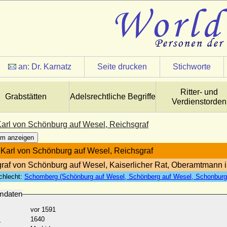
an:
Dr. Karnatz
Seite drucken
Stichworte
Ritter- und
Grabstätten
Adelsrechtliche Begriffe
Verdienstorden
arl von Schönburg auf Wesel, Reichsgraf
m anzeigen
Karl von Schönburg auf Wesel, Reichsgraf
raf von Schönburg auf Wesel, Kaiserlicher Rat, Oberamtmann i
chlecht:
Schomberg (Schönburg auf Wesel, Schönberg auf Wesel, Schonburg)
mdaten
vor 1591
:
1640