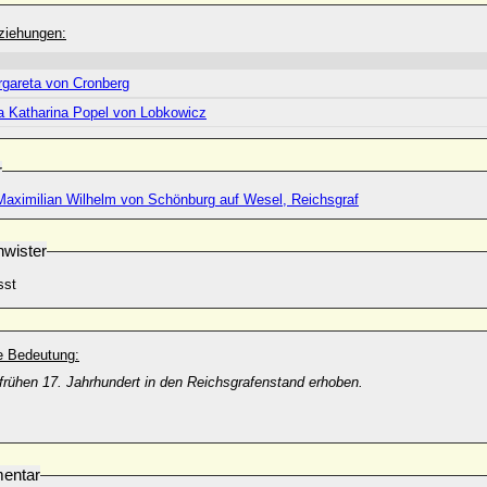
ziehungen:
gareta von Cronberg
a Katharina Popel von Lobkowicz
r
aximilian Wilhelm von Schönburg auf Wesel, Reichsgraf
wister
sst
he Bedeutung:
frühen 17. Jahrhundert in den Reichsgrafenstand erhoben.
entar