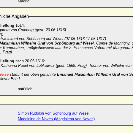
Madrid
nliche Angaben
hließung
1614:
areta von Cronberg (gest. 20.06.1616):
):
hweickard von Schönburg auf Wesel (07.05.1616-17.05.1617)
Maximilian Wilhelm
Graf von Schönburg auf Wesel
, Comte de Montigny, d
her Kammerherr; möglicherweise aus der 2. Ehe seines Vaters mit Margareta 
, Prag)
hließung
nach 20.06.1616:
 Katharina Popel von Lobkowicz (gest. 1669, Prag),
Tochter von Wilhelm von 
weise
stammt der oben genannte
Emanuel Maximilian Wilhelm
Graf von S
dieser Ehe !
natürlich
Simon Rudolph von Schönburg auf Wesel
Madeleine de Naves (Magdalena von Naves)