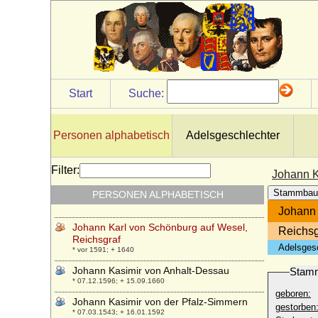
* 03.07.1706; + 18.04.1776
Johann Jost von Loën (Johann Just von
Loën), Freiherr
* 03.01.1737; + 17.05.1803
Johann Karl Martin Christoph von Nostitz-
Rokitnitz, Graf
* 1673; + 17.04.1740
Start
Suche:
Johann Karl von Bentinck (Jan Carel van
Aldenburg-Bentinck), Reichsgraf
* 02.07.1763; + 22.11.1833
Personen alphabetisch
Adelsgeschlechter
Johann Karl von der Pfalz-Gelnhausen
* 17.10.1638; + 21.02.1704
Filter:
Johann K
Johann Karl von Löwenstein-Wertheim-
Stammbau
PERSONEN ALPHABETISCH
Virneburg, Fürst
* 10.01.1740; + 16.02.1816
Johann 
Johann Karl von Schönburg auf Wesel,
Reichsg
Reichsgraf
Adelsges
* vor 1591; + 1640
Johann Kasimir von Anhalt-Dessau
Stam
* 07.12.1596; + 15.09.1660
geboren:
Johann Kasimir von der Pfalz-Simmern
gestorben
* 07.03.1543; + 16.01.1592