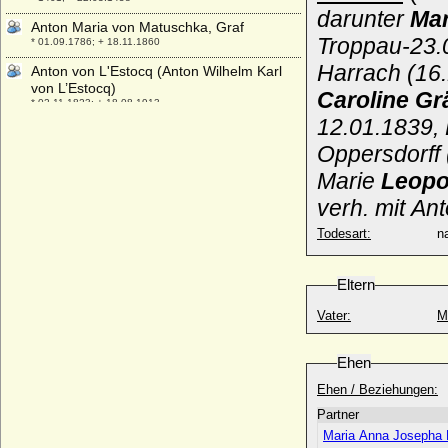
darunter
Mar
Anton Maria von Matuschka, Graf
Troppau-23.0
* 01.09.1786; + 18.11.1860
Harrach (16.
Anton von L'Estocq (Anton Wilhelm Karl
von L’Estocq)
Caroline Grä
* 02.11.1823; + 18.08.1913
12.01.1839, 
Anton von Neipperg
* 18.12.1883; + 28.12.1947
Oppersdorff
Anton von Österreich-Toskana (Anton
Marie
Leopo
Habsburg-Lothringen)
verh. mit An
* 20.03.1901; + 22.10.1987
Todesart:
na
Anton von Sachsen (Anton der Gütige)
* 27.12.1755; + 06.06.1836
Anton Waldbott von Bassenheim (1)
Eltern
* ?; + 17.02.1537
Vater:
M
Anton Waldbott von Bassenheim (2)
* ?; + 28.08.1571
Ehen
Anton Waldbott von Bassenheim (3)
* ?; + 25.04.1589
Ehen / Beziehungen:
Anton Wilhelm von L'Estocq, General
Partner
* 16.08.1738; + 05.01.1815
Maria Anna Josepha E