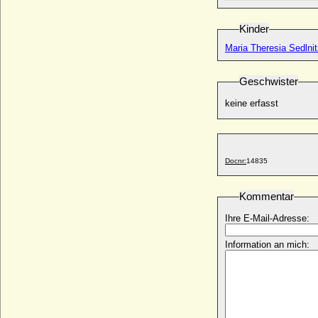
Anton zu Stolberg-Wernigerode, Graf
* 23.10.1785; + 11.02.1854
Kinder
Anton zu Windisch-Graetz, Fürst
Maria Theresia Sedlnit
* 12.01.1942;
Antonia de Bourgogne-Beveren
(Antoinette de Bourgogne)
Geschwister
* 29.05.1529; + 25.05.1588
keine erfasst
Antonia Leontine zu Fürstenberg (Antonie
zu Fürstenberg)
* 12.01.1905; + 24.12.1988
Antonia Malatesta di Rimini
Docnr:
14835
* unbekannt; + unbekannt
Antonia Maria Wilczek (Maria Antonia von
Kommentar
Wilczek), Reichsgräfin
* 24.08.1754; + 17.05.1821
Ihre E-Mail-Adresse:
Antonia Raphaelowna Nesterowskaja
* 14.03.1890; + 07.03.1950
Information an mich:
Antonia Salimbeni
* unbekannt; + 1411
Antonia Snarska
* 23.03.1774; + 27.07.1856