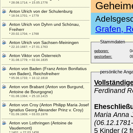
Geheime
* 28.08.1714; + 15.05.1776
Anton Ulrich von der Schulenburg
* 18.04.1701; + 1779
Adelsgesc
Anton Ulrich von Dyhrn und Schönau,
Grafen, R
Freiherr
* 20.02.1704; + 1768
Stammdaten
Anton Ulrich von Sachsen-Meiningen
* 22.10.1687; + 27.01.1763
geboren:
0
Anton Viktor von Österreich
gestorben:
0
* 31.08.1779; + 02.04.1835
Anton von Baden (Franz Anton Bonifatius
persönliche Ang
von Baden), Reichsfreiherr
* 05.06.1733; + 10.12.1818
Vollständig
Anton von Brabant (Anton von Burgund,
Ferdinand Re
Antoine de Bourgogne)
* 01.08.1384; + 25.10.1415
Anton von Croy (Anton Philipp Maria Josef
Eheschließ
Ignatius Georg Alexander Prinz v. Croy)
Maria Anna 
* 01.09.1909; + 03.03.1976
(06.12.1781-
Anton von Lothringen (Antoine de
Vaudemont)
5 Kinder
(2 f
* 1401; + 22.03.1458