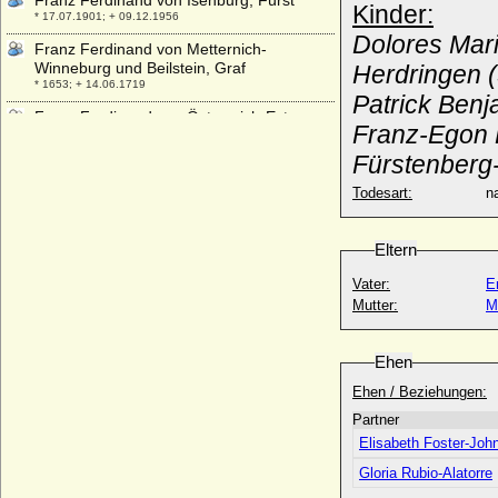
Franz Ferdinand von Isenburg, Fürst
Kinder:
* 17.07.1901; + 09.12.1956
Dolores Mari
Franz Ferdinand von Metternich-
Winneburg und Beilstein, Graf
Herdringen (
* 1653; + 14.06.1719
Patrick Ben
Franz Ferdinand von Österreich-Este
Franz-Egon 
* 18.12.1863; + 28.06.1914
Fürstenberg-
Franz Ferdinand zu Innhausen und
Knyphausen, Reichsfreiherr
Todesart:
na
* 01.02.1673; + 30.08.1725
Franz Friedrich Anton von Sachsen-
Eltern
Coburg-Saalfeld
* 15.07.1750; + 09.12.1806
Vater:
E
Franz Friedrich Christian von Preußen
Mutter:
M
* 17.10.1944;
Franz Georg von Metternich-Winneburg
Ehen
und Beilstein, Fürst
* 09.03.1746; + 11.08.1818
Ehen / Beziehungen:
Franz Gundaccar II. von Colloredo-
Partner
Mannsfeld, Fürst
Elisabeth Foster-Joh
* 08.11.1802; + 28.05.1852
Gloria Rubio-Alatorre
Franz Heinrich Christian von Ploetz,