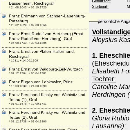
Geburtsort:
D
Bassenheim, Reichsgraf
Sterbeort:
M
* 24.08.1643; + 09.10.1720
Franz Erdmann von Sachsen-Lauenburg-
Ratzeburg
persönliche Ang
* 25.02.1629; + 09.08.1666
Vollständig
Franz Ernst Rudolf von Hertzberg (Ernst
Aloysius Kas
Franz Rudolf von Hertzberg), Graf
* 06.08.1740; + 30.03.1805
Franz Ernst von Platen-Hallermund,
1. Eheschl
Reichsgraf
* 1631; + 14.06.1709
(Ehescheidu
Franz Ernst von Waldburg-Zeil-Wurzach
Elisabeth F
* 07.12.1704; + 05.04.1781
Tochter:
Franz Eugen von Lobkowicz, Prinz
Caroline Mar
* 15.03.1839; + 24.08.1898
Herdringen (
Franz Ferdinand Kinsky von Wchinitz und
Tettau (1), Graf
* 01.01.1678; + 12.09.1741
2. Eheschl
Franz Ferdinand Kinsky von Wchinitz und
Gloria Rubio
Tettau (2), Graf
* 08.12.1738; + 07.04.1806
Lausanne)
: