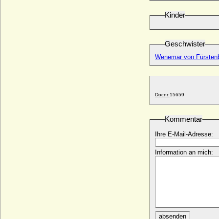
Generalleutnant
* 15.12.1740; + 06.02.1819
Kinder
Franz Heinrich von Schönburg-
Wechselburg
* 15.05.1682; + 03.09.1746
Geschwister
Franz Heinrich von Veltheim
Wenemar von Fürstenb
* 21.10.1856; + 19.10.1927
Franz Heinrich von Waldersee, Graf
* 25.04.1791; + 16.01.1873
Docnr:
15659
Franz-Hubert Peter von Tiele-Winckler,
Graf
* 10.03.1857; + 14.12.1922
Kommentar
Franz Ignaz Holbein von Holbeinsberg
Ihre E-Mail-Adresse:
(Künstlername: Fontano)
* 27.08.1779; + 05.09.1855
Information an mich:
Franz I. Stephan von Lothringen (Franz I.
Stephan, Kaiser)
* 08.12.1708; + 18.08.1765
Franz I. von Lothringen (Francois I. de
Lorraine)
* 15.02.1517; + 12.06.1545
Franz I. von Pommern-Stettin (Franz von
absenden