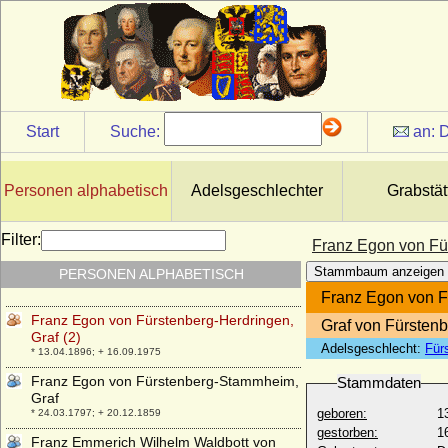
* 28.05.1731; + 27.10.1807
Franz de Paula Joseph von Daun, Graf
* 02.04.1781; + 21.04.1836
Franz de Paula Ulrich Kinsky von Wchinitz
und Tettau (Franz Ulrich Kinsky von
Wchinitz und Tettau),
* 23.04.1726; + 18.12.1797
Start
Suche:
an:
D
Franz de Paula von und zu Liechtenstein
* 25.02.1802; + 31.03.1887
Personen alphabetisch
Adelsgeschlechter
Grabstät
Franz Egon Philipp von Fürstenberg,
Freiherr
* 23.08.1789; + 23.09.1832
Filter:
Franz Egon von Für
Franz Egon von Fürstenberg-Herdringen,
Stammbaum anzeigen
PERSONEN ALPHABETISCH
Graf (1)
* 15.08.1818; + 01.02.1902
Franz Egon von Fü
Franz Egon von Fürstenberg-Herdringen,
Graf von Fürsten
Graf (2)
Adelsgeschlecht:
Für
* 13.04.1896; + 16.09.1975
Franz Egon von Fürstenberg-Stammheim,
Stammdaten
Graf
geboren:
1
* 24.03.1797; + 20.12.1859
gestorben:
1
Franz Emmerich Wilhelm Waldbott von