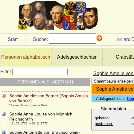
Sophie Amalie von Ahlefeld
* 12.06.1675; + 24.02.1741
Sophie Amalie von Braunschweig-
Lüneburg
* 24.03.1628; + 20.02.1685
Sophie Amalie von der Schulenburg
Start
Suche:
an:
D
* 23.11.1717; + 15.12.1782
Sophie Amalie von Hahn
* 25.03.1664; + 24.03.1722
Personen alphabetisch
Adelsgeschlechter
Grabstät
Sophie Amalie von Pentz
* 24.08.1650; + 01.06.1672
Filter:
Sophie Amelie von
Sophie Amalie von Schleswig-Holstein-
Stammbaum anzeigen
PERSONEN ALPHABETISCH
Gottorp
* 19.01.1670; + 27.02.1710
Sophie Amelie vo
Sophie Amelie von Barner (Sophia Amalia
Adelsgeschlecht:
Bar
von Barner)
* keine Daten; + keine Daten
Stammdaten
Sophie Anna Louise von Münnich,
geboren:
k
Reichsgräfin
gestorben:
k
* 21.02.1709; + 02.11.1772
Sophie Antoniette von Braunschweig-