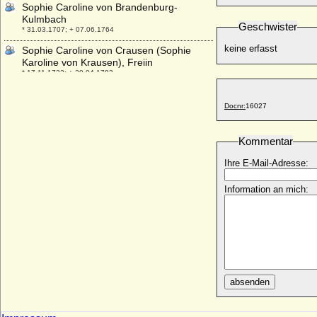
Sophie Caroline von Brandenburg-
Kulmbach
Geschwister
* 31.03.1707; + 07.06.1764
keine erfasst
Sophie Caroline von Crausen (Sophie
Karoline von Krausen), Freiin
* 17.11.1722; + 20.04.1793
Sophie Charlotte Albertine von
Brandenburg-Bayreuth
Docnr:
16027
* 27.07.1713; + 02.03.1747
Sophie Charlotte de la Chevallerie
Kommentar
* 1681; + 13.01.1749
Ihre E-Mail-Adresse:
Sophie Charlotte Dobrzensky von
Dobrzenitz, Freiin
Information an mich:
* um 1700; + 27.05.1757
Sophie Charlotte Eleonore von Redern,
Gräfin
* 04.11.1765; + 08.01.1842
Sophie Charlotte Luise von Itzenplitz
* 1749; + 06.10.1777
absenden
Sophie Charlotte Louise von Jeetze
* 18.01.1712; + 13.11.1733
Sophie Charlotte von Anhalt-Bernburg-