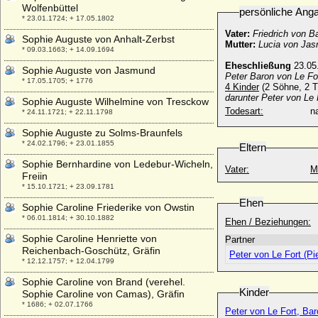
Wolfenbüttel
persönliche Ang
* 23.01.1724; + 17.05.1802
Vater:
Friedrich von 
Sophie Auguste von Anhalt-Zerbst
Mutter:
Lucia von Ja
* 09.03.1663; + 14.09.1694
Eheschließung
23.05
Sophie Auguste von Jasmund
Peter Baron von Le Fo
* 17.05.1705; + 1776
4 Kinder
(2 Söhne, 2 T
darunter
Peter von Le 
Sophie Auguste Wilhelmine von Tresckow
Todesart:
na
* 24.11.1721; + 22.11.1798
Sophie Auguste zu Solms-Braunfels
* 24.02.1796; + 23.01.1855
Eltern
Sophie Bernhardine von Ledebur-Wicheln,
Vater:
M
Freiin
* 15.10.1721; + 23.09.1781
Ehen
Sophie Caroline Friederike von Owstin
* 06.01.1814; + 30.10.1882
Ehen / Beziehungen:
Sophie Caroline Henriette von
Partner
Reichenbach-Goschütz, Gräfin
Peter von Le Fort (Pie
* 12.12.1757; + 12.04.1799
Sophie Caroline von Brand (verehel.
Kinder
Sophie Caroline von Camas), Gräfin
* 1686; + 02.07.1766
Peter von Le Fort, Ba