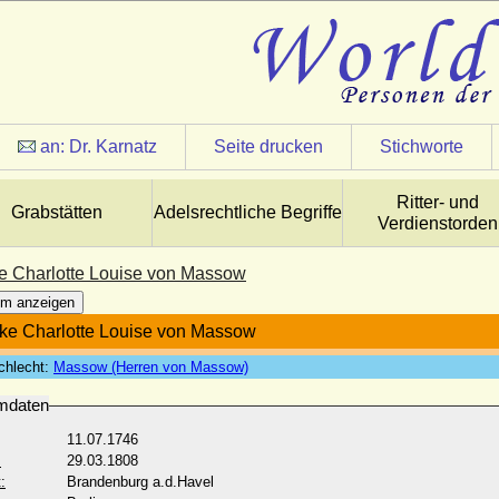
an:
Dr. Karnatz
Seite drucken
Stichworte
Ritter- und
Grabstätten
Adelsrechtliche Begriffe
Verdienstorden
ke Charlotte Louise von Massow
m anzeigen
ike Charlotte Louise von Massow
chlecht:
Massow (Herren von Massow)
mdaten
11.07.1746
:
29.03.1808
:
Brandenburg a.d.Havel