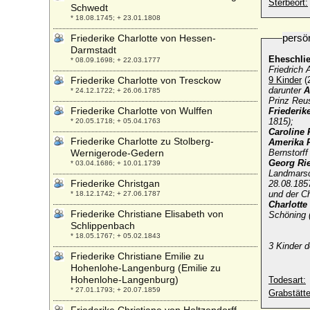
Sterbeort:
Schwedt
* 18.08.1745; + 23.01.1808
persö
Friederike Charlotte von Hessen-
Darmstadt
Eheschli
* 08.09.1698; + 22.03.1777
Friedrich 
Friederike Charlotte von Tresckow
9 Kinder
(
darunter
A
* 24.12.1722; + 26.06.1785
Prinz Reus
Friederike Charlotte von Wulffen
Friederik
1815);
* 20.05.1718; + 05.04.1763
Caroline
Friederike Charlotte zu Stolberg-
Amerika
Wernigerode-Gedern
Bernstorff
Georg
Ri
* 03.04.1686; + 10.01.1739
Landmarsc
Friederike Christgan
28.08.185
und der Ch
* 18.12.1742; + 27.06.1787
Charlotte
Friederike Christiane Elisabeth von
Schöning 
Schlippenbach
* 18.05.1767; + 05.02.1843
3 Kinder d
Friederike Christiane Emilie zu
Hohenlohe-Langenburg (Emilie zu
Hohenlohe-Langenburg)
Todesart:
* 27.01.1793; + 20.07.1859
Grabstätte