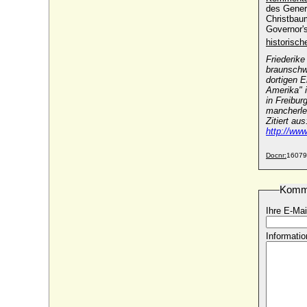
Friederike Franziska von Koppelow
des Gener
(Franziska Friederike von Koppelow)
Christbau
* 14.10.1759; + 16.10.1856
Governor'
historisc
Friederike Helene Amalie von Roth (a.d.H.
Köckte, Altmark)
Friederike
* 29.07.1763; + 10.11.1829
braunschw
dortigen E
Friederike Henriette von Anhalt-Bernburg
Amerika" i
* 24.01.1702; + 04.04.1723
in Freibur
mancherle
Friederike Karoline Luise von Pückler-
Zitiert aus
Limpurg, Gräfin
http://ww
* 09.06.1738; + 27.07.1772
Docnr:
16079
Friederike Karoline Sophie von der
Schulenburg-Kehnert, Gräfin
* 06.05.1779; + 21.12.1832
Komm
Friederike Karoline von Sachsen-Coburg-
Ihre E-Mai
Saalfeld
* 24.06.1735; + 18.02.1791
Informatio
Friederike Katharina von Hanstein
+ 23.07.1723
Friederike Katharina von Schierstädt
(Friederike Katharina von Schierstedt)
* 31.12.1716; + nach 06.03.1739