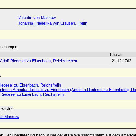
Valentin von Massow
Johanna Friederika von Crausen, Freiin
ziehungen:
Ehe am
 Adolf Riedesel zu Eisenbach, Reichsfreiherr
21.12.1762
r
iedesel zu Eisenbach, Reichsfreiin
helmine Amerika Riedesel zu Eisenbach (Amerika Riedesel zu Eisenbach), Rei
 Riedesel zu Eisenbach, Reichsfreiin
wister
von Massow
r:
Der Überlieferung nach wurde der erste Weihnachtsbaum auf dem amerikan