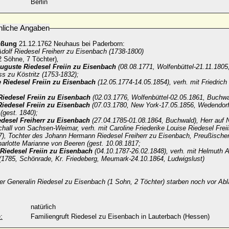
Berlin
nliche Angaben
eßung
21.12.1762 Neuhaus bei Paderborn:
Adolf Riedesel Freiherr zu Eisenbach (1738-1800)
2 Söhne, 7 Töchter)
,
uguste Riedesel Freiin zu Eisenbach
(08.08.1771, Wolfenbüttel-21.11.1805,
s zu Köstritz (1753-1832);
e Riedesel Freiin zu Eisenbach
(12.05.1774-14.05.1854), verh. mit Friedric
Riedesel Freiin zu Eisenbach
(02.03.1776, Wolfenbüttel-02.05.1861, Buchwa
Riedesel Freiin zu Eisenbach
(07.03.1780, New York-17.05.1856, Wedendorf)
 (gest. 1840);
edesel Freiherr zu Eisenbach
(27.04.1785-01.08.1864, Buchwald), Herr auf 
hall von Sachsen-Weimar, verh. mit Caroline Friederike Louise Riedesel Frei
7), Tochter des Johann Hermann Riedesel Freiherr zu Eisenbach, Preußische
arlotte Marianne von Beeren (gest. 10.08.1817;
Riedesel Freiin zu Eisenbach
(04.10.1787-26.02.1848), verh. mit Helmuth 
(1785, Schönrade, Kr. Friedeberg, Meumark-24.10.1864, Ludwigslust)
er Generalin Riedesel zu Eisenbach (1 Sohn, 2 Töchter) starben noch vor Abl
natürlich
:
Familiengruft Riedesel zu Eisenbach in Lauterbach (Hessen)