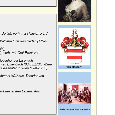
 Berlin), verh. mit Heinrich XLIV
h Wilhelm Graf von Reden (1752-
ld);
, verh. mit Graf Ernst von
Neuenhof bei Eisenach,
in zu Eisenbach (03.03.1784, Wien-
r Gesandter in Wien (1740-1785)
Albrecht
Wilhelm
Theodor von
auf des ersten Lebensjahr
s.