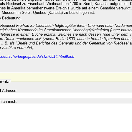
als Riedesel zu Eisenbach Weihnachten 1780 in Sorel, Kanada, aufgestellt. D
mes in Amerika bemerkenswerte Ereignis wurde auf einem Gemälde verewigt, 
s Museum in Sorel, Quebec (Kanada) zu besichtigen ist.
he Bedeutung:
 Riedesel Freifrau zu Eisenbach folgte später ihrem Ehemann nach Nordameri
eigisches Kommando im Amerikanischen Unabhängigkeitskrieg (unter britische
rlebnisse in einem Buche erzählt, welches sie nach dessen Tode unter dem Ti
m Druck erscheinen ließ (zuerst Berlin 1800, auch in fremde Sprachen überse
g i. B. als "Briefe und Berichte des Generals und der Generalin von Riedese
i Zusätze vermehrt).
:
w.deutsche-biographie.de/sfz76514.html#adb
entar
l-Adresse:
n an mich: