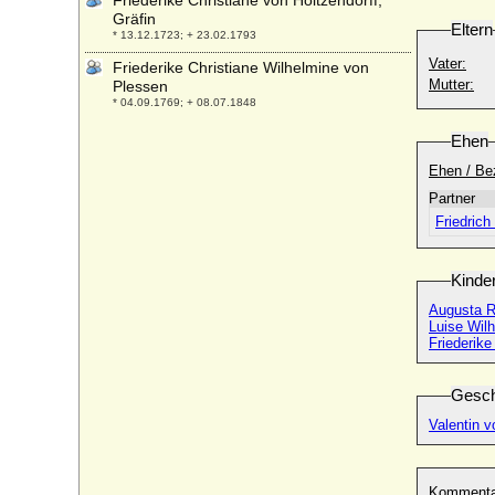
Friederike Christiane von Holtzendorff,
Gräfin
Eltern
* 13.12.1723; + 23.02.1793
Vater:
Friederike Christiane Wilhelmine von
Mutter:
Plessen
* 04.09.1769; + 08.07.1848
Friederike Christine Sophie zu Ysenburg-
Ehen
Büdingen in Philippseich
Ehen / Be
* 22.07.1721; + 16.08.1772
Partner
Friederike Dorothea von Below
* 17.04.1784; + 09.12.1853
Friedrich
Friederike Dorothea von Hohenthal, Gräfin
* 25.07.1790; + 27.11.1827
Kinde
Friederike Eleonore zu Castell-
Augusta R
Rüdenhausen
Luise Wil
* 14.05.1701; + 21.03.1760
Friederike
Friederike Elisabeth von Sachsen-
Eisenach
Gesch
* 05.05.1669; + 12.11.1730
Valentin 
Friederike Elisabeth zu Leiningen-
Dagsburg-Hartenburg
* 16.01.1680; + 11.01.1717
Kommenta