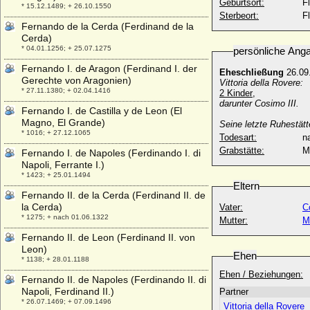
Geburtsort:
F
* 15.12.1489; + 26.10.1550
Sterbeort:
F
Fernando de la Cerda (Ferdinand de la
Cerda)
* 04.01.1256; + 25.07.1275
persönliche Ang
Fernando I. de Aragon (Ferdinand I. der
Eheschließung
26.09
Gerechte von Aragonien)
Vittoria della Rovere:
* 27.11.1380; + 02.04.1416
2 Kinder
,
darunter Cosimo III.
Fernando I. de Castilla y de Leon (El
Magno, El Grande)
Seine letzte Ruhestätt
* 1016; + 27.12.1065
Todesart:
na
Grabstätte:
M
Fernando I. de Napoles (Ferdinando I. di
Napoli, Ferrante I.)
* 1423; + 25.01.1494
Eltern
Fernando II. de la Cerda (Ferdinand II. de
la Cerda)
Vater:
C
* 1275; + nach 01.06.1322
Mutter:
M
Fernando II. de Leon (Ferdinand II. von
Leon)
Ehen
* 1138; + 28.01.1188
Ehen / Beziehungen:
Fernando II. de Napoles (Ferdinando II. di
Napoli, Ferdinand II.)
Partner
* 26.07.1469; + 07.09.1496
Vittoria della Rovere