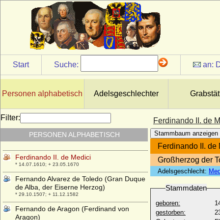
von Gonzaga)
* 31.08.1652; + 05.07.1708
Ferdinando de'Medici
* 09.08.1663; + 31.10.1713
Ferdinando di Savoia (Ferdinand Maria
von Savoyen-Carignan)
* 15.11.1822; + 10.02.1855
Start
Suche:
an:
D
Ferdinando Gonzaga
* 26.04.1587; + 29.10.1626
Personen alphabetisch
Adelsgeschlechter
Grabstät
Ferdinando I. de'Medici (Ferdinand I. von
Toskana)
* 30.07.1549; + 17.02.1609
Filter:
Ferdinando II. de M
Ferenc von Zichy-Vásonykeő (Franz von
Stammbaum anzeigen
PERSONEN ALPHABETISCH
Zichy-Ferraris, seit 1811), Graf
* 25.06.1777; + 06.10.1839
Ferdinando II. de
Ferdinando II. de Medici
Großherzog der 
* 14.07.1610; + 23.05.1670
Adelsgeschlecht:
Med
Fernando Alvarez de Toledo (Gran Duque
de Alba, der Eiserne Herzog)
Stammdaten
* 29.10.1507; + 11.12.1582
geboren:
1
Fernando de Aragon (Ferdinand von
gestorben:
2
Aragon)