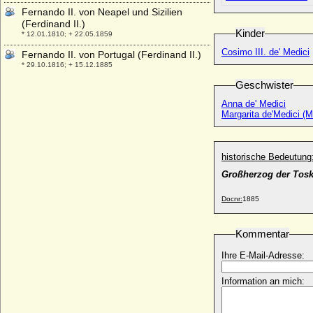
Fernando II. von Neapel und Sizilien
(Ferdinand II.)
Kinder
* 12.01.1810; + 22.05.1859
Cosimo III. de' Medici
Fernando II. von Portugal (Ferdinand II.)
* 29.10.1816; + 15.12.1885
Geschwister
Fernando III. de Castilla y de Leon
(Ferdinand III. von Kastilien)
Anna de' Medici
* 30.07.1199; + 30.05.1252
Margarita de'Medici (M
Fernando IV. de Castilla y Leon
(Ferdinand IV. von Kastilien)
* 06.12.1285; + 07.09.1312
historische Bedeutung
Fernando Munoz y Sanchez (Agustín
Großherzog der Tosk
Fernando Muñoz)
* 13.09.1808; + 13.09.1873
Docnr:
1885
Fernando Umberto Gomez-Acebo y de
Borbón
Kommentar
* 13.09.1974;
Fernando V. de Castilla de Leon
Ihre E-Mail-Adresse:
(Ferdinand II. von Aragon)
* 10.05.1452; + 23.01.1516
Information an mich:
Fernando VI. von Spanien (Ferdinand VI.)
* 23.09.1713; + 10.08.1759