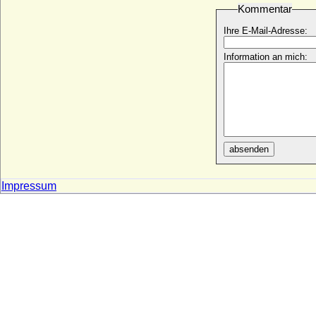
Friedrich XII. von Schönburg-Glauchau
Kommentar
und Waldenburg
* um 1391; + 16.06.1426
Ihre E-Mail-Adresse:
Friedrich XV. von Schönburg-Glauchau-
Information an mich:
Waldenburg-Lichtenstein
* um 1420; + 14.10.1480
Friedrich zu Schaumburg-Lippe
* 30.01.1868; + 12.12.1945
Friedrich zu Schleswig-Holstein-
Sonderburg-Glücksburg (Wilhelm
Friedrich)
absenden
* 23.08.1891; + 10.02.1965
Friedrich zu Schwarzenberg, Fürst
Impressum
* 30.09.1800; + 06.03.1870
Friedrich zu Solms-Braunfels
* 23.09.1864; + 07.02.1936
Friedrich zu Solms-Laubach (Friedrich
Wilhelm August Christian zu Solms-
Laubach)
* 23.06.1833; + 01.09.1900
Friedrich zu Waldeck und Pyrmont
* 20.01.1865; + 26.05.1946