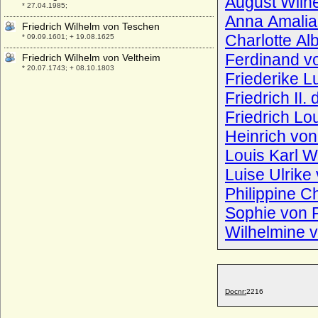
August Wilh
* 27.04.1985;
Anna Amalia
Friedrich Wilhelm von Teschen
Charlotte Al
* 09.09.1601; + 19.08.1625
Ferdinand v
Friedrich Wilhelm von Veltheim
* 20.07.1743; + 08.10.1803
Friederike L
Friedrich Wilhelm zu Solms-Braunfels,
Friedrich II
Fürst
* 11.01.1696; + 24.02.1761
Friedrich Lo
Friedrich Wilhelm zu Solms-Braunfels
* 22.10.1770; + 13.04.1814
Louis Karl W
Friedrich Wilhelm zur Lippe-Biesterfeld
Luise Ulrike
* 16.07.1858; + 06.08.1914
Philippine C
Friedrich Wolfgang Götz von Berlichingen
(Friedrich von Berlichingen), Graf
Sophie von 
* 26.06.1826; + 23.05.1887
Wilhelmine 
Friedrich XI. von Hohenzollern, genannt
der Ältere
* 1368; + 26.11.1401
Friedrich XII. von Hohenzollern, genannt
der Öttinger
Docnr:
2216
* vor 1401; + 30.09.1443