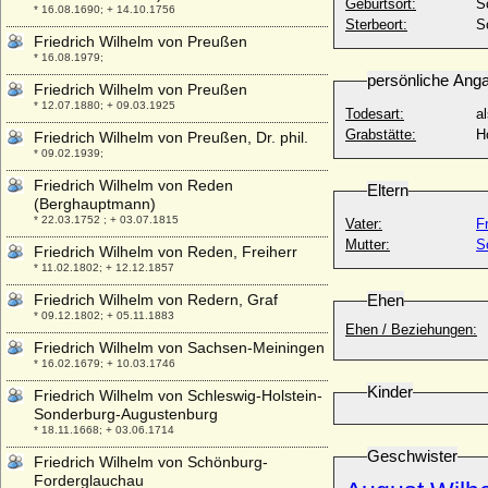
Geburtsort:
S
* 16.08.1690; + 14.10.1756
Sterbeort:
S
Friedrich Wilhelm von Preußen
* 16.08.1979;
persönliche Ang
Friedrich Wilhelm von Preußen
* 12.07.1880; + 09.03.1925
Todesart:
a
Grabstätte:
H
Friedrich Wilhelm von Preußen, Dr. phil.
* 09.02.1939;
Friedrich Wilhelm von Reden
Eltern
(Berghauptmann)
* 22.03.1752 ; + 03.07.1815
Vater:
F
Mutter:
S
Friedrich Wilhelm von Reden, Freiherr
* 11.02.1802; + 12.12.1857
Friedrich Wilhelm von Redern, Graf
Ehen
* 09.12.1802; + 05.11.1883
Ehen / Beziehungen:
Friedrich Wilhelm von Sachsen-Meiningen
* 16.02.1679; + 10.03.1746
Kinder
Friedrich Wilhelm von Schleswig-Holstein-
Sonderburg-Augustenburg
* 18.11.1668; + 03.06.1714
Geschwister
Friedrich Wilhelm von Schönburg-
Forderglauchau