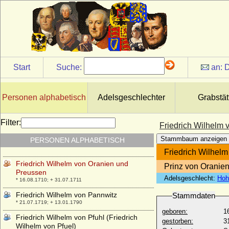
Friedrich Wilhelm von Knoblauch
* 24.07.1798; + 22.08.1852
Friedrich Wilhelm von Koppelow
* 18.11.1716; + 20.11.1781
Friedrich Wilhelm von Lepel, Graf
* 01.12.1716; + 02.12.1783
Start
Suche:
an:
D
Friedrich Wilhelm von Mecklenburg-
Schwerin
* 28.03.1675; + 31.07.1713
Personen alphabetisch
Adelsgeschlechter
Grabstät
Friedrich Wilhelm von Mecklenburg-
Strelitz
Filter:
Friedrich Wilhelm
* 17.10.1819; + 30.05.1904
Stammbaum anzeigen
PERSONEN ALPHABETISCH
Friedrich Wilhelm von Nassau-Weilburg
* 25.10.1768; + 09.01.1816
Friedrich Wilhel
Friedrich Wilhelm von Oranien und
Prinz von Oranie
Preussen
Adelsgeschlecht:
Hoh
* 16.08.1710; + 31.07.1711
Friedrich Wilhelm von Pannwitz
Stammdaten
* 21.07.1719; + 13.01.1790
geboren:
1
Friedrich Wilhelm von Pfuhl (Friedrich
gestorben:
3
Wilhelm von Pfuel)