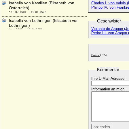
Isabella von Kastilien (Elisabeth von
Charles I. von Valois (
Philipp IV. von Frankr
Österreich)
* 18.07.1501; + 19.01.1526
Isabella von Lothringen (Elisabeth von
Geschwister
Lothringen)
Violante de Aragon (J
* um 1395; + 17.01.1456
Pedro III. von Aragon 
Isabella von Luxemburg
* 1247; + 1298
Isabella von Österreich-Teschen
* 17.11.1888; + 06.12.1973
Docnr:
2874
Isabella von Österreich-Toskana (Marie
Isabelle)
Kommentar
* 21.05.1834; + 14.07.1901
Ihre E-Mail-Adresse:
Isabella von Parma (Isabella von Bourbon-
Parma)
Information an mich:
* 31.12.1741; + 27.11.1763
Isabella von Polen (Isabella Kazimira
Jagiello)
* 18.01.1519; + 15.09.1559
Isabella von Savoyen
* 11.03.1591; + 22.08.1626
absenden
Isabelle Claire de Berlaymont