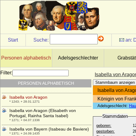
* unbekannt; + nach 1349
Isabella Gonzaga-Novellara
* 1576; + 1576
Isabella Johanna Maria de Merode, Gräfin
* 13.10.1703; + 01.04.1780
Isabella Maria von Bayern
Start
Suche:
an:
D
* 31.08.1863; + 26.02.1924
Isabella Maria von Thurn und Valsassina-
Como-Vercelli
Personen alphabetisch
Adelsgeschlechter
Grabstät
* 12.02.1962; + 28.11.1988
Isabella Norman
Filter:
Isabella von Arago
* 1971;
Stammbaum anzeigen
PERSONEN ALPHABETISCH
Isabella Poniatowska (Isabella Luci)
* ca. 1806; + 1896
Isabella von Arag
Isabella von Aragon
Königin von Fran
* 1243; + 28.01.1271
Adelsgeschlecht:
Hau
Isabella von Aragon (Elisabeth von
Portugal, Rainha Santa Isabel)
Stammdaten
* 1271; + 04.07.1336
geboren:
1
Isabella von Bayern (Isabeau de Baviere)
gestorben:
2
* 1371; + 24.09.1435