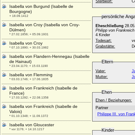
Sterbeort:
C
Isabella von Burgund (Isabelle de
Bourgogne)
persönliche Ang
+ 18.09.1412
Isabella von Croy (Isabella von Croy-
Eheschließung
28.05
Dülmen)
Philipp von Frankreich 
* 27.02.1856; + 05.09.1931
4 Kinder
Todesart:
v
Isabella von Croy
Grabstätte:
D
* 07.10.1890; + 30.03.1982
Isabella von Flandern-Hennegau (Isabelle
de Hainaut)
Eltern
* 23.04.1170; + 15.03.1190
Vater:
J
Isabella von Flemming
Mutter:
J
* 03.03.1746; + 17.06.1835
Isabella von Frankreich (Isabelle de
Ehen
France)
* 17.03.1292; + 22.08.1358
Ehen / Beziehungen:
Isabella von Frankreich (Isabelle de
Partner
Valois)
Philippe III. von Fran
* 01.10.1348; + 11.09.1372
Isabella von Gloucester
* vor 1176; + 14.10.1217
Kinder