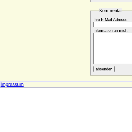
Katharina von der Schulenburg (2)
* 1542; + 12.04.1582
Kommentar
Katharina von Dönhoff, Reichsgräfin
Ihre E-Mail-Adresse:
* 03.02.1669; + 21.12.1752
Katharina von Dohna-Lauck
Information an mich:
* 1606; + 1659
Katharina von Dyhrn a.d.H. Schönau
* 1521; + 08.01.1577
Katharina von Egmond (Catharina van
Gelre)
* 1439 (1440); + 25.01.1497
absenden
Katharina von Eickstedt
* um 1451; + unbekannt
Impressum
Katharina von Frankreich (Catherine de
Valois)
* 27.10.1401; + 03.01.1437
Katharina von Gemen (Catharina von
Gemen)
* ?; + 1496
Katharina von Gemen
+ nach 21.02.1502