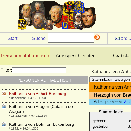
Katharina Stenbock
* 22.07.1535; + 13.12.1621
Katharina Thurzo von Bethlenfalva
* 1488; + 31.01.1535
Katharina Trotta von Treyden
* 1705; + 20.02.1780
Start
Suche:
an:
D
Katharina Ursula von Hohenzollern-
Hechingen
* um 1610; + 02.06.1640
Personen alphabetisch
Adelsgeschlechter
Grabstät
Katharina von Alvensleben (a.d.H.
Hundisburg)
Filter:
Katharina von Anha
* 10.06.1851; + 15.11.1892
Stammbaum anzeigen
PERSONEN ALPHABETISCH
Katharina von Anhalt-Aschersleben
+ 15.04.1369
Katharina von An
Katharina von Anhalt-Bernburg
Herzogin von Bra
* unbekannt; + 30.01.1390
Adelsgeschlecht:
Ask
Katharina von Aragon (Catalina de
Aragón)
Stammdaten
* 15.12.1485; + 07.01.1536
geboren:
u
Katharina von Böhmen-Luxemburg
gestorben:
3
* 1342; + 26.04.1395