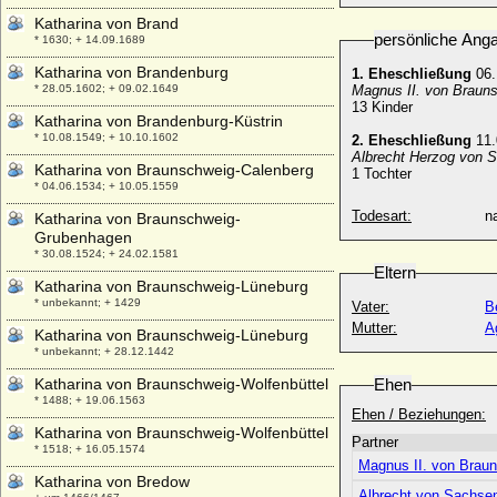
Katharina von Brand
persönliche Ang
* 1630; + 14.09.1689
Katharina von Brandenburg
1. Eheschließung
06.
* 28.05.1602; + 09.02.1649
Magnus II. von Braun
13 Kinder
Katharina von Brandenburg-Küstrin
* 10.08.1549; + 10.10.1602
2. Eheschließung
11.
Albrecht Herzog von S
Katharina von Braunschweig-Calenberg
1 Tochter
* 04.06.1534; + 10.05.1559
Todesart:
na
Katharina von Braunschweig-
Grubenhagen
* 30.08.1524; + 24.02.1581
Eltern
Katharina von Braunschweig-Lüneburg
* unbekannt; + 1429
Vater:
B
Mutter:
A
Katharina von Braunschweig-Lüneburg
* unbekannt; + 28.12.1442
Katharina von Braunschweig-Wolfenbüttel
Ehen
* 1488; + 19.06.1563
Ehen / Beziehungen:
Katharina von Braunschweig-Wolfenbüttel
Partner
* 1518; + 16.05.1574
Magnus II. von Brau
Katharina von Bredow
Albrecht von Sachsen