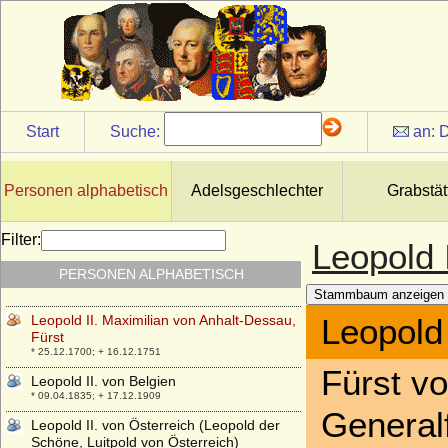
Leopold I. von Anhalt-Dessau, Fürst
* 03.07.1676; + 09.04.1747
Leopold I. von Belgien (Leopold von
Sachsen-Coburg-Saalfeld)
* 16.12.1790; + 10.12.1865
Leopold I. von Österreich
Start
Suche:
an:
D
* 1290; + 28.02.1326
Leopold I. von Steiermark (Leopold der
Starke)
Personen alphabetisch
Adelsgeschlechter
Grabstät
+ 24.10.1129
Leopold I. zur Lippe-Detmold, Fürst
Filter:
Leopold 
* 02.12.1767; + 04.04.1802
PERSONEN ALPHABETISCH
Leopold II. (Kaiser Leopold II.)
* 05.05.1747; + 01.03.1792
Stammbaum anzeigen
Leopold II. Maximilian von Anhalt-Dessau,
Leopold 
Fürst
* 25.12.1700; + 16.12.1751
Fürst v
Leopold II. von Belgien
* 09.04.1835; + 17.12.1909
General
Leopold II. von Österreich (Leopold der
Schöne, Luitpold von Österreich)