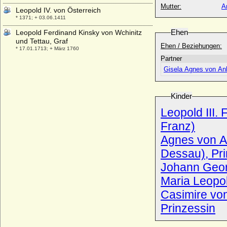
Mutter:
A
Leopold IV. von Österreich
* 1371; + 03.06.1411
Ehen
Leopold Ferdinand Kinsky von Wchinitz
und Tettau, Graf
Ehen / Beziehungen:
* 17.01.1713; + März 1760
Partner
Leopold Ferdinand Salvator von
Gisela Agnes von An
Österreich (Leopold Wölfling)
* 02.12.1868; + 04.07.1935
Leopold Franz von Oesterreich-Toskana
Kinder
* 25.10.1942;
Leopold III.
Leopold Ignaz Joseph von Dietrichstein zu
Franz)
Nikolsburg, Fürst
* 16.08.1660; + 13.07.1708
Agnes von A
Leopold Joseph Kinsky von Wchinitz und
Dessau), Pr
Tettau, Graf
* 29.03.1764; + 01.04.1831
Johann Geor
Leopold Joseph von Daun, Graf
Maria Leopol
* 24.09.1705; + 05.02.1766
Casimire vo
Leopold Joseph von Lothringen
Prinzessin
* 11.09.1679; + 27.03.1729
Leopold Julius Felix von der Osten, Graf