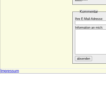
Leopold Philipp von Arenberg
* 14.10.1690; + 04.03.1754
Kommentar
Leopold Salvator von Österreich-Toskana
* 15.10.1863; + 04.09.1931
Ihre E-Mail-Adresse:
Leopold V. von Österreich (der
Information an mich:
Tugendhafte)
* 1157; + 31.12.1194
Leopold V. von Tirol
* 09.10.1586; + 13.09.1632
Leopold VI. von Österreich (der
Glorreiche)
* 1176; + 28.07.1230
absenden
Leopold Viktorin von Windisch-Graetz,
Graf
Impressum
* 17.09.1686; + 19.12.1746
Leopold von Albany
* 07.04.1853; + 28.03.1884
Leopold von Anhalt
* 18.07.1855; + 02.02.1886
Leopold von Anhalt-Köthen
* 29.11.1694; + 19.11.1728