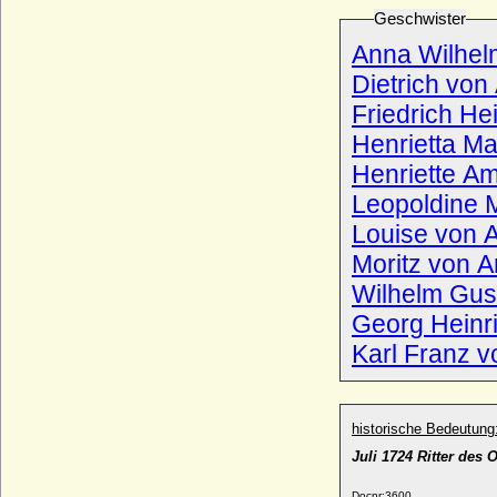
* 16.06.1841; + 09.09.1916
Geschwister
Leopold Karl von Windisch-Graetz, Graf
Anna Wilhel
* 15.11.1718; + 13.02.1746
Dietrich von
Leopold Karl von Zieten, Graf
* 23.03.1802; + 19.05.1870
Friedrich H
Leopold Klemens Ernst Friedrich Hubertus
Henrietta Ma
Ludwig von Zieten, Graf
Henriette A
* 30.07.1868; + 10.06.1930
Leopoldine 
Leopold Küchmeister von Sternberg, Graf
* 28.04.1787; + 01.06.1861
Louise von 
Leopold Leslie (Franz Leopold Leslie),
Moritz von 
Reichsgraf
Wilhelm Gus
* 25.04.1727; + 21.12.1774
Georg Heinr
Leopold Ludwig von Anhalt, Graf
* 28.02.1729; + 28.04.1795
Karl Franz v
Leopold Ludwig von Pfalz-Veldenz
* 01.02.1625; + 29.09.1694
Leopold Max von Baden
historische Bedeutung
* 07.10.1971;
Juli 1724 Ritter des
Leopold Petznek
* 30.06.1881; + 27.07.1956
Docnr:
3600