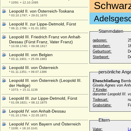
Schwarz
* 1050; + 12.10.1095
Leopold II. von Österreich-Toskana
* 03.10.1797; + 29.01.1870
Adelsgesc
Leopold II. zur Lippe-Detmold, Fürst
* 06.11.1796; + 01.01.1851
Stammdaten
Leopold III. Friedrich Franz von Anhalt-
geboren:
2
Dessau (Fürst Franz, Vater Franz)
gestorben:
1
* 10.08.1740; + 09.08.1817
Geburtsort:
D
Leopold III. von Belgien
Sterbeort:
D
* 03.11.1901; + 25.09.1983
Leopold III. von Österreich
persönliche Ang
* 01.11.1351; + 09.07.1386
Leopold III. von Österreich (Leopold III.
Eheschließung
Bernb
der Heilige)
Gisela Agnes von Anha
7 Kinder,
* 1073; + 15.11.1136
darunter Leopold III. 
Leopold III. zur Lippe-Detmold, Fürst
Todesart:
na
* 01.09.1821; + 08.12.1875
Grabstätte:
F
Leopold IV. von Anhalt-Dessau
* 01.10.1794; + 22.05.1871
Eltern
Leopold IV. von Bayern und Österreich
* 1108; + 18.10.1141
Vater:
L