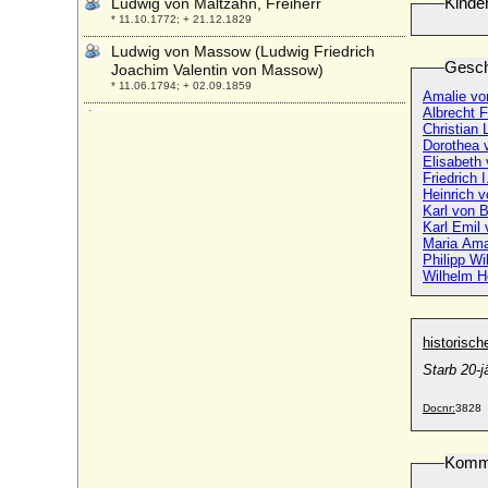
Kinde
Ludwig von Maltzahn, Freiherr
* 11.10.1772; + 21.12.1829
Ludwig von Massow (Ludwig Friedrich
Gesch
Joachim Valentin von Massow)
* 11.06.1794; + 02.09.1859
Amalie vo
Albrecht 
Ludwig von Mecklenburg-Schwerin,
Christian
Erbprinz
Dorothea 
* 06.08.1725; + 12.09.1778
Friedrich 
Ludwig von Nassau-Saarbrücken
Heinrich 
* 03.01.1745; + 02.03.1794
Karl v
Karl Emil
Ludwig von Österreich
Maria Ama
* 13.12.1784; + 21.12.1864
Philipp W
Wilhelm H
Ludwig von Perponcher-Sedlnitzky, Graf
* 19.06.1827; + 30.11.1914
Ludwig von Pfuhl (Ludwig von Pfuel),
historisc
Generalmajor
* 20.04.1718; + 23.07.1789
Starb 20-
Ludwig von Pourtales, Graf
Docnr:
3828
* 14.05.1773; + 08.05.1848
Ludwig von Rautter
* 22.07.1623; + 12.05.1665
Komm