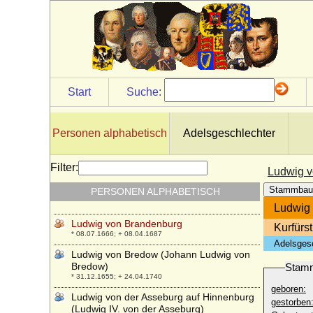
Ludwig von Baden
* 16.03.1937;
Ludwig von Baden
* 21.10.1822; + 16.11.1822
Ludwig von Baden (Ludwig Wilhelm von
Baden)
* 12.06.1865; + 23.02.1888
Start
Suche:
Ludwig von Battenberg (Ludwig Alexander
Mountbatten)
* 24.05.1854; + 11.09.1921
Personen alphabetisch
Adelsgeschlechter
Ludwig von Börstel
+ 14.12.1634
Filter:
Ludwig 
Ludwig von Borstell (Karl Leopold Heinrich
Stammbau
PERSONEN ALPHABETISCH
Ludwig von Borstell), General
* 30.12.1773; + 09.05.1844
Ludwig
Ludwig von Brandenburg
Kurfürs
* 08.07.1666; + 08.04.1687
Adelsges
Ludwig von Bredow (Johann Ludwig von
Bredow)
Stam
* 31.12.1655; + 24.04.1740
geboren:
Ludwig von der Asseburg auf Hinnenburg
gestorben
(Ludwig IV. von der Asseburg)