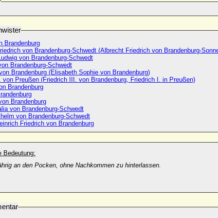
r
wister
n Brandenburg
Friedrich von Brandenburg-Schwedt (Albrecht Friedrich von Brandenburg-Sonn
 Ludwig von Brandenburg-Schwedt
von Brandenburg-Schwedt
Elisabeth von Brandenburg (Elisabeth Sophie von Brandenburg)
I. von Preußen (Friedrich III. von Brandenburg, Friedrich I. in Preußen)
von Brandenburg
on Brandenburg
 von Brandenburg
lia von Brandenburg-Schwedt
ilhelm von Brandenburg-Schwedt
einrich Friedrich von Brandenburg
he Bedeutung:
jährig an den Pocken, ohne Nachkommen zu hinterlassen.
entar