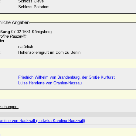
:
Schloss Cleve
Schloss Potsdam
nliche Angaben
eßung
07.02.1681 Königsberg:
oline Radziwill:
der
natürlich
:
Hohenzollerngruft im Dom zu Berlin
Friedrich Wilhelm von Brandenburg, der Große Kurfürst
Luise Henriette von Oranien-Nassau
ziehungen:
roline von Radziwill (Ludwika Karolina Radziwill)