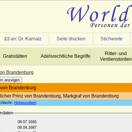
an:
Dr. Karnatz
Seite drucken
Stichworte
Ritter- und
Grabstätten
Adelsrechtliche Begriffe
Verdienstorden
von Brandenburg
m anzeigen
 von Brandenburg
tlicher Prinz von Brandenburg, Markgraf von Brandenburg
chlecht:
Hohenzollern
mdaten
08.07.1666
:
08.04.1687