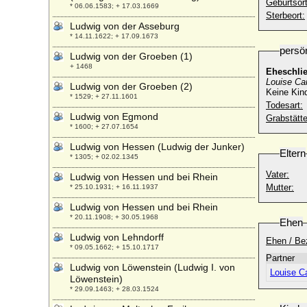
Geburtsort
* 06.06.1583; + 17.03.1669
Sterbeort:
Ludwig von der Asseburg
* 14.11.1622; + 17.09.1673
persö
Ludwig von der Groeben (1)
+ 1468
Eheschli
Louise Car
Ludwig von der Groeben (2)
Keine Kin
* 1529; + 27.11.1601
Todesart:
Ludwig von Egmond
Grabstätte
* 1600; + 27.07.1654
Ludwig von Hessen (Ludwig der Junker)
Eltern
* 1305; + 02.02.1345
Vater:
Ludwig von Hessen und bei Rhein
Mutter:
* 25.10.1931; + 16.11.1937
Ludwig von Hessen und bei Rhein
* 20.11.1908; + 30.05.1968
Ehen
Ludwig von Lehndorff
Ehen / Be
* 09.05.1662; + 15.10.1717
Partner
Ludwig von Löwenstein (Ludwig I. von
Louise Ca
Löwenstein)
* 29.09.1463; + 28.03.1524