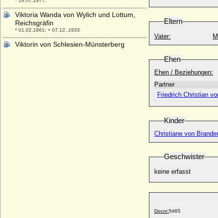
* 14.07.1977;
Viktoria Wanda von Wylich und Lottum,
Eltern
Reichsgräfin
* 01.02.1861; + 07.12..1933
Vater:
M
Viktorin von Schlesien-Münsterberg
(Victorin II. von Schlesien-Münsterberg)
Ehen
* 29.05.1443; + 30.08.1500
Ehen / Beziehungen:
Vincenz Karl Joseph von Kaunitz
* 03.02.1774; + 27.07.1829
Partner
Friedrich Christian 
Vincenz Karl von Auersperg, Fürst
* 15.07.1812; + 07.07.1867
Vincenz von Auersperg, Prinz
Kinder
* 31.08.1765; + 04.06.1833
Christiane von Brande
Vincenz von Auersperg, Prinz
* 09.06.1790; + 16.02.1812
Geschwister
Vincenz von Blücher
* 13.01.1619; + 06.10.1682
keine erfasst
Vincenzo I. Gonzaga
* 22.09.1562; + 09.02.1612
Vincenzo II. Gonzaga
* 08.02.1594; + 25.12.1627
Docnr:
5465