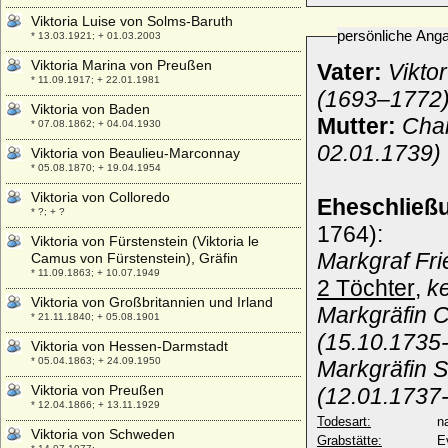
Viktoria Luise von Solms-Baruth
persönliche Ang
* 13.03.1921; + 01.03.2003
Viktoria Marina von Preußen
Vater:
Vikto
* 11.09.1917; + 22.01.1981
(1693–1772
Viktoria von Baden
Mutter:
Char
* 07.08.1862; + 04.04.1930
02.01.1739)
Viktoria von Beaulieu-Marconnay
* 05.08.1870; + 19.04.1954
Viktoria von Colloredo
Eheschließ
* ?; + ?
1764):
Viktoria von Fürstenstein (Viktoria le
Markgraf Fri
Camus von Fürstenstein), Gräfin
* 11.09.1863; + 10.07.1949
2 Töchter
,
k
Viktoria von Großbritannien und Irland
Markgräfin C
* 21.11.1840; + 05.08.1901
(15.10.1735
Viktoria von Hessen-Darmstadt
* 05.04.1863; + 24.09.1950
Markgräfin 
Viktoria von Preußen
(12.01.1737
* 12.04.1866; + 13.11.1929
Todesart:
na
Viktoria von Schweden
Grabstätte:
E