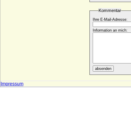
Viola Elisabeth von Teschen (Viola
Tesínská)
Kommentar
* 1290; + 21.09.1317
Ihre E-Mail-Adresse:
Viola von Bulgarien
+ 07.09.1251
Information an mich:
Violanta Margareta von Savoyen
(Margherita Violante di Savoia)
* 15.11.1635; + 29.04.1663
Violante Beatrix von Bayern
* 23.01.1673; + 29.05.1731
Violante de Aragon (Jolante de Aragon)
absenden
* 1236; + 1301
Violante Signa
* 11.12.1546; + 05.03.1609
Impressum
Violante Visconti
+ 1382
Violante von Bar (Jolanthe von Bar,
Yolande de Bar)
* 1365; + 13.08.1431
Violante von Saluzzo
+ nach 1339