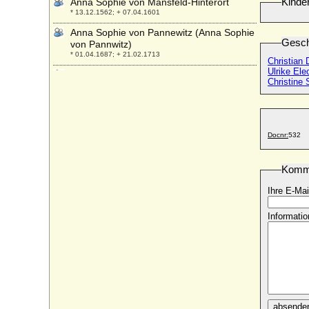
Kinde
Anna Sophie von Mansfeld-Hinterort
* 13.12.1562; + 07.04.1601
Anna Sophie von Pannewitz (Anna Sophie
Gesch
von Pannwitz)
* 01.04.1687; + 21.02.1713
Christian 
Ulrike Ele
Anna Sophie von Preußen
Christine 
* 11.06.1527; + 06.02.1591
Anna Sophie von Preußen
* 26.03.2001;
Anna Sophie von Schöning
Docnr:
532
* 22.01.1663; + 25.10.1723
Anna Sophie von Schwarzburg-Rudolstadt
Komm
* 09.09.1700; + 11.12.1780
Ihre E-Mai
Anna Sophie von Spesshardt
* 16.09.1693; + 10.01.1767
Informatio
Anna Sophie von Wenckstern
* 1517; + 26.12.1579
Anna Stecke
* ?; + 1576
Anna Stopler
* keine Daten; + keine Daten
absende