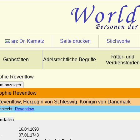
an:
Dr. Karnatz
Seite drucken
Stichworte
Ritter- und
Grabstätten
Adelsrechtliche Begriffe
Verdienstorden
phie Reventlow
m anzeigen
ophie Reventlow
Reventlow, Herzogin von Schleswig, Königin von Dänemark
chlecht:
Reventlow
mdaten
16.04.1693
:
07.01.1743