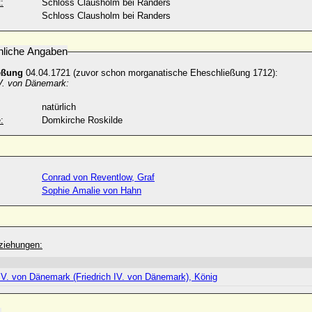
:
Schloss Clausholm bei Randers
Schloss Clausholm bei Randers
nliche Angaben
eßung
04.04.1721 (zuvor schon morganatische Eheschließung 1712):
IV. von Dänemark:
natürlich
:
Domkirche Roskilde
Conrad von Reventlow, Graf
Sophie Amalie von Hahn
ziehungen:
IV. von Dänemark (Friedrich IV. von Dänemark), König