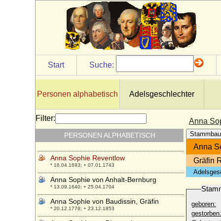
* 03.02.1598; + 20.03.1641
Anna Sophia von Tresckow (a.d. H.
Lobeda)
* 15.11.1670; + 02.01.1735
Anna Sophie Charlotte von Brandenburg-
Schwedt (Sophie von Brandenburg-
Schwedt)
Start
Suche:
* 24.12.1706; + 03.01.1751
Anna Sophie Charlotte von Langermann
* 16.05.1740; + 31.08.1793
Personen alphabetisch
Adelsgeschlechter
Anna Sophie Christine von Erbach-
Fürstenau
Filter:
Anna So
* 12.11.1708; + 03.02.1759
Stammbau
PERSONEN ALPHABETISCH
Anna Sophie Ehrengart von Bülow
* 18.01.1731; + 03.11.1809
Anna S
Anna Sophie Reventlow
Gräfin 
* 16.04.1693; + 07.01.1743
Adelsges
Anna Sophie von Anhalt-Bernburg
* 13.09.1640; + 25.04.1704
Stam
Anna Sophie von Baudissin, Gräfin
geboren:
* 20.12.1778; + 23.12.1853
gestorben