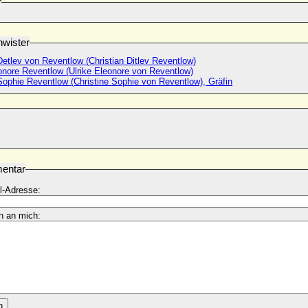
r
wister
Detlev von Reventlow (Christian Ditlev Reventlow)
onore Reventlow (Ulrike Eleonore von Reventlow)
Sophie Reventlow (Christine Sophie von Reventlow), Gräfin
entar
l-Adresse:
n an mich:
n