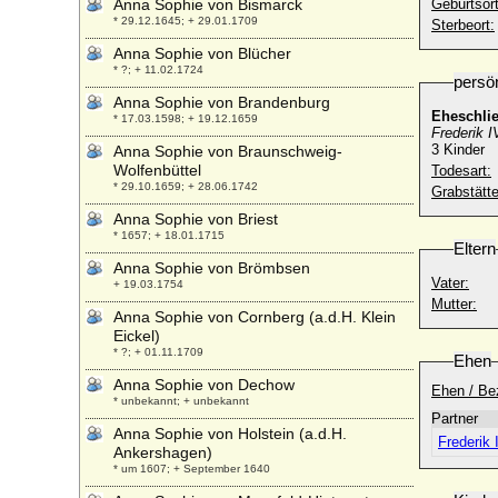
Anna Sophie von Bismarck
Geburtsort
* 29.12.1645; + 29.01.1709
Sterbeort:
Anna Sophie von Blücher
* ?; + 11.02.1724
persö
Anna Sophie von Brandenburg
Eheschli
* 17.03.1598; + 19.12.1659
Frederik 
3 Kinder
Anna Sophie von Braunschweig-
Wolfenbüttel
Todesart:
* 29.10.1659; + 28.06.1742
Grabstätte
Anna Sophie von Briest
* 1657; + 18.01.1715
Eltern
Anna Sophie von Brömbsen
Vater:
+ 19.03.1754
Mutter:
Anna Sophie von Cornberg (a.d.H. Klein
Eickel)
* ?; + 01.11.1709
Ehen
Anna Sophie von Dechow
Ehen / Be
* unbekannt; + unbekannt
Partner
Anna Sophie von Holstein (a.d.H.
Frederik 
Ankershagen)
* um 1607; + September 1640