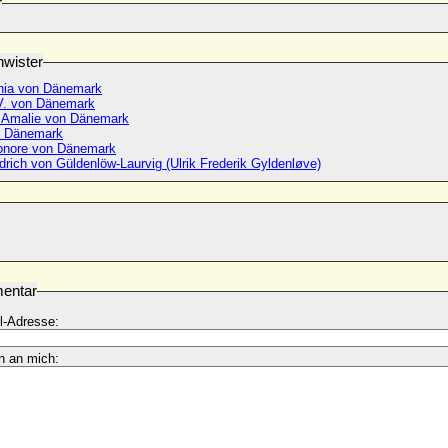
r
wister
hia von Dänemark
 V. von Dänemark
e Amalie von Dänemark
n Dänemark
eonore von Dänemark
edrich von Güldenlöw-Laurvig (Ulrik Frederik Gyldenløve)
entar
l-Adresse:
n an mich: