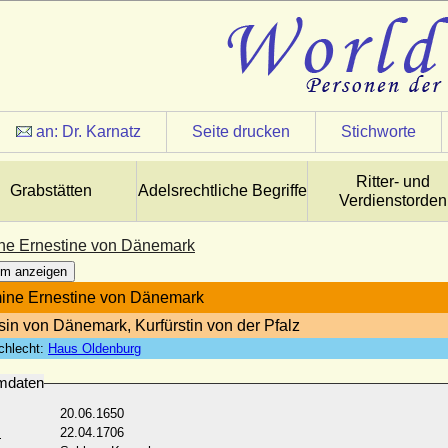
an:
Dr. Karnatz
Seite drucken
Stichworte
Ritter- und
Grabstätten
Adelsrechtliche Begriffe
Verdienstorden
ne Ernestine von Dänemark
m anzeigen
ine Ernestine von Dänemark
sin von Dänemark, Kurfürstin von der Pfalz
chlecht:
Haus Oldenburg
mdaten
20.06.1650
:
22.04.1706