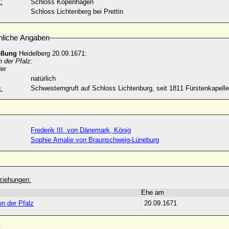
:
Schloss Kopenhagen
Schloss Lichtenberg bei Prettin
nliche Angaben
eßung
Heidelberg 20.09.1671:
n der Pfalz:
er
natürlich
:
Schwesterngruft auf Schloss Lichtenburg, seit 1811 Fürstenkapell
Frederik III. von Dänemark, König
Sophie Amalie von Braunschweig-Lüneburg
ziehungen:
Ehe am
von der Pfalz
20.09.1671