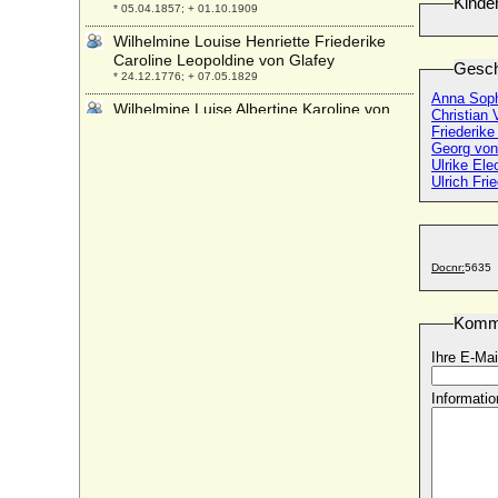
Kinde
* 05.04.1857; + 01.10.1909
Wilhelmine Louise Henriette Friederike
Caroline Leopoldine von Glafey
Gesch
* 24.12.1776; + 07.05.1829
Anna Sop
Wilhelmine Luise Albertine Karoline von
Christian
Levetzow (Luise von Levetzow)
Friederik
* 23.10.1794; + 13.01.1862
Georg vo
Ulrike El
Wilhelmine Luise Gisberta von
Ulrich Fri
Bodelschwingh
* 19.09.1755; + 31.01.1818
Wilhelmine Luise von Sachsen-Meiningen
* 19.01.1686; + 05.10.1753
Docnr:
5635
Wilhelmine Magdalena von Isenburg und
Büdingen in Birstein
Komm
* 23.11.1682; + 06.12.1749
Ihre E-Mai
Wilhelmine Magdalene Ulrike von
Bernstorff, Gräfin
* 10.10.1776; + 10.05.1787
Informatio
Wilhelmine Marie von Dänemark
* 18.01.1808; + 30.05.1891
Wilhelmine Marie von Hessen-Homburg
* 08.1.1678; + 25.11.1770