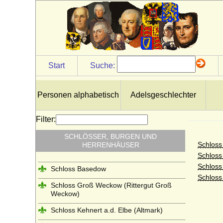
Start
Suche:
Personen alphabetisch
Adelsgeschlechter
Filter:
SCHLÖSSER, BURGEN UND
Schlos
HERRENHÄUSER
Schloss
Schloss
Schloss Basedow
Schloss
Schloss Groß Weckow (Rittergut Groß
Weckow)
Schloss Kehnert a.d. Elbe (Altmark)