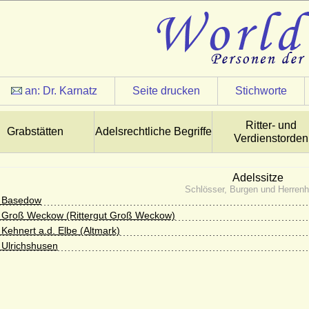
an:
Dr. Karnatz
Seite drucken
Stichworte
Ritter- und
Grabstätten
Adelsrechtliche Begriffe
Verdienstorden
Adelssitze
Schlösser, Burgen und Herren
s Basedow
 Groß Weckow (Rittergut Groß Weckow)
 Kehnert a.d. Elbe (Altmark)
 Ulrichshusen