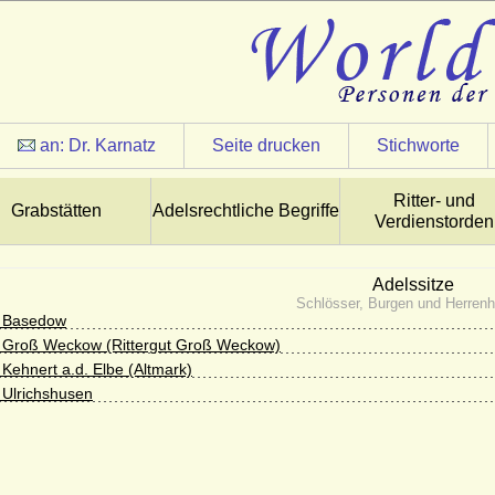
an:
Dr. Karnatz
Seite drucken
Stichworte
Ritter- und
Grabstätten
Adelsrechtliche Begriffe
Verdienstorden
Adelssitze
Schlösser, Burgen und Herren
s Basedow
 Groß Weckow (Rittergut Groß Weckow)
 Kehnert a.d. Elbe (Altmark)
 Ulrichshusen