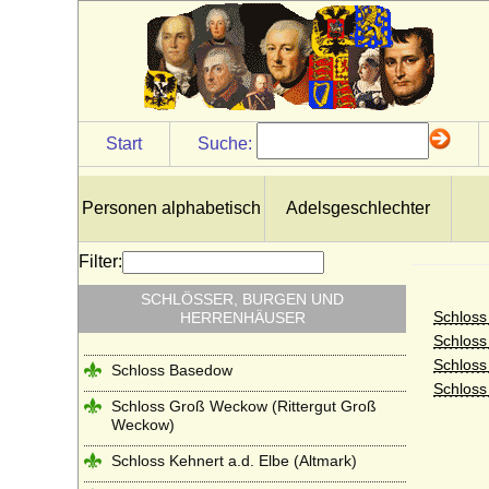
Start
Suche:
Personen alphabetisch
Adelsgeschlechter
Filter:
SCHLÖSSER, BURGEN UND
Schlos
HERRENHÄUSER
Schloss
Schloss
Schloss Basedow
Schloss
Schloss Groß Weckow (Rittergut Groß
Weckow)
Schloss Kehnert a.d. Elbe (Altmark)