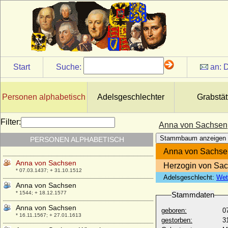
Anna von Rieneck
* 29.09.1461; + 13.12.1525
Anna von Rogendorf (Anna von
Roggendorf)
+ 05.09.1562
Anna von Rohr
Start
Suche:
an:
D
+ 1590
Anna von Sachsen
* 05.06.1420; + 17.09.1462
Personen alphabetisch
Adelsgeschlechter
Grabstät
Anna von Sachsen (Anna Pia Monika)
* 04.05.1903; + 08.02.1976
Filter:
Anna von Sachsen
Anna von Sachsen (Anna von Sachsen-
Stammbaum anzeigen
PERSONEN ALPHABETISCH
Wittenberg)
+ 18.04.1426
Anna von Sachse
Anna von Sachsen
Herzogin von Sac
* 07.03.1437; + 31.10.1512
Adelsgeschlecht:
Wet
Anna von Sachsen
* 1544; + 18.12.1577
Stammdaten
Anna von Sachsen
geboren:
0
* 16.11.1567; + 27.01.1613
gestorben:
3