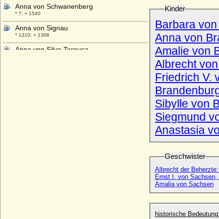
Anna von Schwanenberg
Kinder
* ?; + 1540
Barbara von
Anna von Signau
Anna von B
* 1310; + 1368
Amalie von 
Anna von Silva-Tarouca
* 28.09.1888; + 17.07.1971
Albrecht vo
Anna von Solms-Braunfels
Friedrich V.
* 1538; + 10.05.1565
Brandenbur
Anna von Staffhorst
* 1594; + 30.07.1638
Sibylle von
Anna von Steinberg
Siegmund v
+ nach 1612
Anastasia v
Anna von Sulz
+ nach 13.11.1438
Geschwister
Anna von Tecklenburg (Anna von
Tecklenburg-Schwerin)
Albrecht der Beherzte
+ 27.11.1554
Ernst I. von Sachsen, 
Amalia von Sachsen
Anna von Tecklenburg (Anna von
Tecklenburg-Schwerin)
* 05.07.1532; + 23.08.1582
historische Bedeutung
Anna von Tengen-Nellenburg