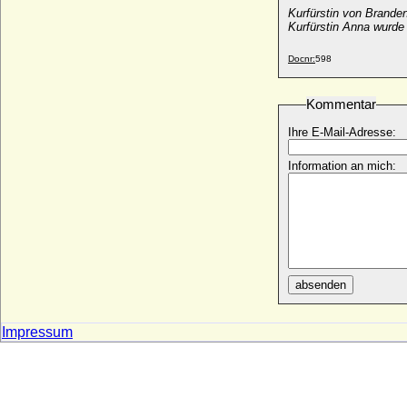
+ 21.04.1427
Kurfürstin von Brande
Kurfürstin Anna wurd
Anna von Tirol
* 04.10.1585; + 14.12.1618
Docnr:
598
Anna von und zu Liechtenstein
* 26.02.1846; + 22.04.1924
Kommentar
Anna von Ungarn
* 1226; + nach 03.07.1271 (1274 ?)
Ihre E-Mail-Adresse:
Anna von Ungarn und Böhmen
Information an mich:
* 23.07.1503; + 27.01.1547
Anna von Veldenz
* 1390; + 18.11.1439
Anna von Veltheim
* um 1528; + 28.08.1576
Anna von Virneburg
absenden
* um 1410; + 1480
Anna von Voss (Anna Beata Luise Auguste
von Voss), Gräfin
Impressum
* 17.07.1829; + 22.12.1905
Anna von Warnstedt
* vor 1517; + 1611