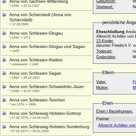
Anna von Sachsen-Wittenberg
Geburtsort:
M
* 1290; + 22.11.1327
Sterbeort:
N
Anna von Schierstedt (Anna von
Schierstädt)
persönliche Ang
+ 17.09.1590
Eheschließung
Ansba
Anna von Schlesien-Glogau
Albrecht Achilles von
* 1240; + 1271
13 Kinder
,
darunter
Friedrich V.
Anna von Schlesien-Glogau und Sagan
Todesart:
na
+ 1405
Grabstätte:
M
Anna von Schlesien-Ratibor
* unbekannt; + 1340
Eltern
Anna von Schlesien-Sagan
* 1483; + 28.10.1541
Vater:
F
Anna von Schlesien-Schweidnitz-Jauer
Mutter:
M
* 1339; + 11.07.1362
Anna von Schlesien-Teschen
Ehen
* vor 1374; + 1409
Ehen / Beziehungen:
Anna von Schleswig-Holstein-Gottorp
* 27.02.1575; + 24.04.1625
Partner
Albrecht Achilles von
Anna von Schleswig-Holstein-Sonderburg
* 07.10.1577; + 30.01.1616