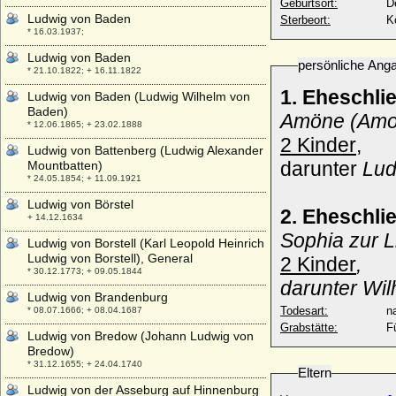
Geburtsort:
D
Ludwig von Baden
Sterbeort:
K
* 16.03.1937;
Ludwig von Baden
persönliche Ang
* 21.10.1822; + 16.11.1822
1. Eheschli
Ludwig von Baden (Ludwig Wilhelm von
Baden)
Amöne (Amoe
* 12.06.1865; + 23.02.1888
2 Kinder
,
Ludwig von Battenberg (Ludwig Alexander
darunter
Lud
Mountbatten)
* 24.05.1854; + 11.09.1921
Ludwig von Börstel
2. Eheschli
+ 14.12.1634
Sophia zur L
Ludwig von Borstell (Karl Leopold Heinrich
Ludwig von Borstell), General
2 Kinder
,
* 30.12.1773; + 09.05.1844
darunter Wil
Ludwig von Brandenburg
Todesart:
na
* 08.07.1666; + 08.04.1687
Grabstätte:
F
Ludwig von Bredow (Johann Ludwig von
Bredow)
* 31.12.1655; + 24.04.1740
Eltern
Ludwig von der Asseburg auf Hinnenburg