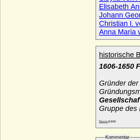
Elisabeth An
Ludwig von Maltzahn, Freiherr
* 11.10.1772; + 21.12.1829
Johann Geor
Ludwig von Massow (Ludwig Friedrich
Christian I.
Joachim Valentin von Massow)
* 11.06.1794; + 02.09.1859
Anna Maria 
Ludwig von Mecklenburg-Schwerin,
Erbprinz
* 06.08.1725; + 12.09.1778
historische 
Ludwig von Nassau-Saarbrücken
* 03.01.1745; + 02.03.1794
1606-1650 F
Ludwig von Österreich
* 13.12.1784; + 21.12.1864
Gründer der 
Ludwig von Perponcher-Sedlnitzky, Graf
Gründungsmi
* 19.06.1827; + 30.11.1914
Gesellschaf
Ludwig von Pfuhl (Ludwig von Pfuel),
Generalmajor
Gruppe des 
* 20.04.1718; + 23.07.1789
Ludwig von Pourtales, Graf
Docnr:
6496
* 14.05.1773; + 08.05.1848
Ludwig von Rautter
Kommentar
* 22.07.1623; + 12.05.1665