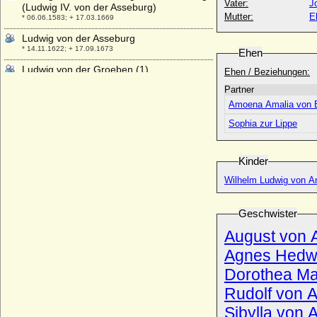
Vater:
J
(Ludwig IV. von der Asseburg)
Mutter:
E
* 06.06.1583; + 17.03.1669
Ludwig von der Asseburg
* 14.11.1622; + 17.09.1673
Ehen
Ludwig von der Groeben (1)
Ehen / Beziehungen:
+ 1468
Partner
Ludwig von der Groeben (2)
Amoena Amalia von 
* 1529; + 27.11.1601
Sophia zur Lippe
Ludwig von Egmond
* 1600; + 27.07.1654
Kinder
Ludwig von Hessen (Ludwig der Junker)
* 1305; + 02.02.1345
Wilhelm Ludwig von An
Ludwig von Hessen und bei Rhein
* 25.10.1931; + 16.11.1937
Geschwister
Ludwig von Hessen und bei Rhein
August von 
* 20.11.1908; + 30.05.1968
Agnes Hedwi
Ludwig von Lehndorff
* 09.05.1662; + 15.10.1717
Dorothea Mar
Ludwig von Löwenstein (Ludwig I. von
Rudolf von A
Löwenstein)
Sibylla von 
* 29.09.1463; + 28.03.1524