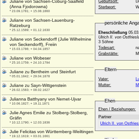
Juliane von Sachsen-Coburg-Saalfeld
Geburtsort:
D
(Anna Fjodorowna)
Sterbeort:
W
* 23.09.1781; + 15.08.1860
Juliane von Sachsen-Lauenburg-
persönliche Ang
Ratzeburg
* 25.12.1589; + 01.12.1630
Eheschließung
05.03
Ulrich II. von Ostfriesl
Juliane von Seckendorff (Julie Wilhelmine
3 Söhne
von Seckendorff), Freiin
Todesart:
na
* 15.03.1786; + 04.04.1857
Grabstätte:
M
Juliane von Wobeser
* 25.10.1759; + 24.10.1794
Eltern
Juliane zu Bentheim und Steinfurt
* 05.01.1842; + 29.04.1878
Vater:
L
Mutter:
M
Juliane zu Sayn-Wittgenstein
* 26.02.1583; + 08.02.1627
Julianna Batthyany von Nemet-Ujvar
Ehen
* 10.06.1827; + 19.11.1871
Ehen / Beziehungen:
Julie Agnes Emilie zu Stolberg-Stolberg,
Partner
Gräfin
* 10.12.1790; + 12.03.1836
Ulrich II. von Ostfrie
Julie Felicitas von Württemberg-Weiltingen
* 19.12.1619; + 03.01.1661