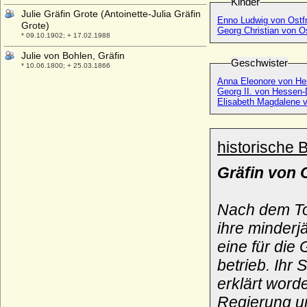
Kinder
Julie Gräfin Grote (Antoinette-Julia Gräfin
Enno Ludwig von Ostfr
Grote)
Georg Christian von Os
* 09.10.1902; + 17.02.1988
Julie von Bohlen, Gräfin
Geschwister
* 10.06.1800; + 25.03.1866
Anna 
Julie von Brandenburg (Sophie Julie
Georg II. von Hessen
Gräfin von Brandenburg)
Elisabeth Magdalene 
* 04.01.1793; + 27.01.1848
Julie von Köller
* 17.08.1859; + 24.09.1942
historische 
Julie von Münster-Meinhövel, Gräfin
* 20.09.1776; + 31.01.1839
Gräfin von 
Julie von Scharnhorst
* 28.07.1788; + 20.02.1827
Nach dem To
Julie von Voß (Julie von Voss, eigentlich
ihre minderj
Elisabeth Amalie von Voß), Gräfin
Ingenheim
eine für die
* 04.07.1766; + 25.03.1789
betrieb. Ihr 
Julie Zuckschwerdt
erklärt word
* 26.09.1862; + 14.01.1943
Regierung un
Juliette Louvet