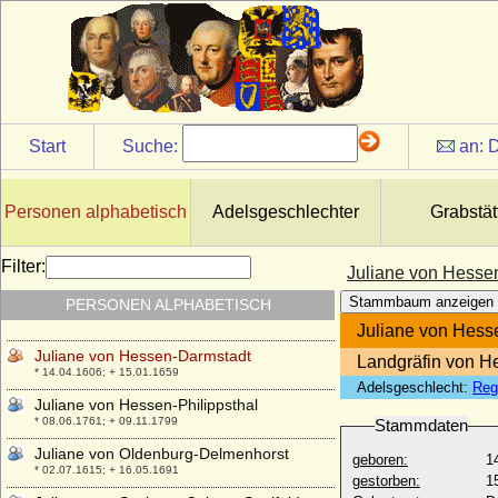
Juliane Schmid
* 22.05.1753; + 1815
Juliane Sibylle Charlotte von
Württemberg-Weiltingen
* 14.11.1690; + 30.10.1735
Juliane Sophia von Zastrow (a.d.H.
Start
Suche:
an:
D
Hohenhausen)
* 21.05.1634; + 17.08.1697
Juliane Ulrike von Pannwitz
Personen alphabetisch
Adelsgeschlechter
Grabstät
* 22.03.1746; + 03.02.1793
Juliane Ursula von Dhaun-Neufviller
Filter:
Juliane von Hesse
* 28.09.1572; + 30.04.1614
Stammbaum anzeigen
PERSONEN ALPHABETISCH
Juliane von Francke
+ nach 1721
Juliane von Hess
Juliane von Hessen-Darmstadt
Landgräfin von He
* 14.04.1606; + 15.01.1659
Adelsgeschlecht:
Reg
Juliane von Hessen-Philippsthal
* 08.06.1761; + 09.11.1799
Stammdaten
Juliane von Oldenburg-Delmenhorst
geboren:
1
* 02.07.1615; + 16.05.1691
gestorben:
1