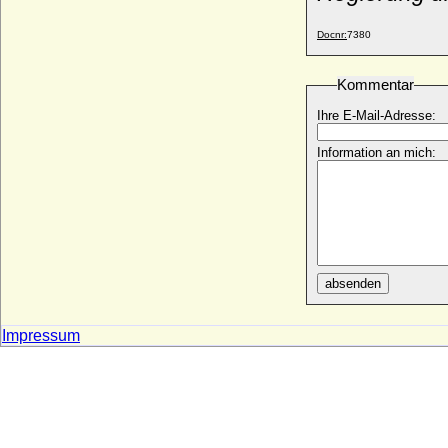
* 09.05.1867; + 24.09.1930
Julius Alexander von Jagow
Docnr:
7380
* 06.08.1825; + 21.02.1897
Julius August von Bothmer, Reichsfreiherr
Kommentar
* 26.12.1620; + 18.01.1703
Ihre E-Mail-Adresse:
Julius Echter von Mespelbrunn,
Fürstbischof
Information an mich:
* 18.03.1545; + 13.09.1617
Julius Ernst Emil von Bismarck (Julius von
Bismarck)
* 19.09.1817; + 24.06.1898
Julius Ernst von Braunschweig-
Dannenberg
* 11.03.1571; + 26.10.1636
absenden
Julius Franz von Sachsen-Lauenburg-
Ratzeburg
Impressum
* 16.09.1641; + 29.09.1689
Julius Friedrich von Württemberg-
Weiltingen
* 03.06.1588; + 25.04.1635
Julius Heinrich Karl Friedrich von
Pourtalès (Friedrich von Pourtalès), Graf