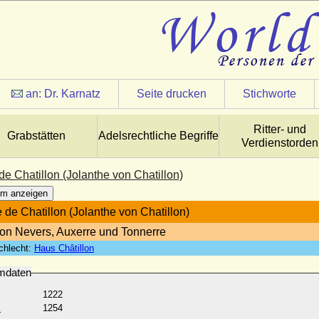
an:
Dr. Karnatz
Seite drucken
Stichworte
Ritter- und
Grabstätten
Adelsrechtliche Begriffe
Verdienstorden
e Chatillon (Jolanthe von Chatillon)
m anzeigen
 de Chatillon (Jolanthe von Chatillon)
von Nevers, Auxerre und Tonnerre
chlecht:
Haus Châtillon
mdaten
1222
:
1254