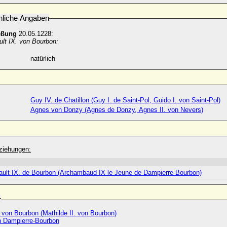
nliche Angaben
eßung
20.05.1228:
lt IX. von Bourbon:
natürlich
Guy IV. de Chatillon (Guy I. de Saint-Pol, Guido I. von Saint-Pol)
Agnes von Donzy (Agnes de Donzy, Agnes II. von Nevers)
ziehungen:
ult IX. de Bourbon (Archambaud IX le Jeune de Dampierre-Bourbon)
r
 von Bourbon (Mathilde II. von Bourbon)
 Dampierre-Bourbon