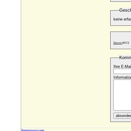
Gesch
keine erfa
Docnr:
8572
Komm
Ihre E-Mai
Informatio
absende
Impressum