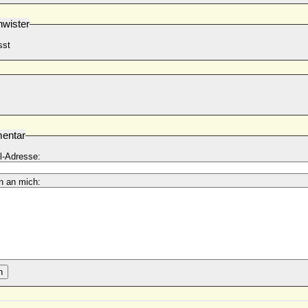
wister
sst
entar
l-Adresse:
n an mich:
n