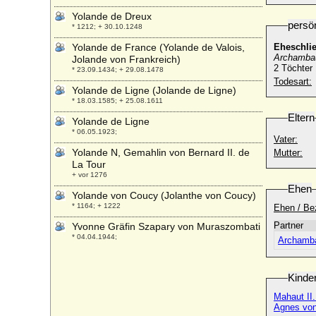
Yolande de Dreux
persö
* 1212; + 30.10.1248
Yolande de France (Yolande de Valois,
Eheschli
Archambau
Jolande von Frankreich)
2 Töchter
* 23.09.1434; + 29.08.1478
Todesart:
Yolande de Ligne (Jolande de Ligne)
* 18.03.1585; + 25.08.1611
Eltern
Yolande de Ligne
* 06.05.1923;
Vater:
Yolande N, Gemahlin von Bernard II. de
Mutter:
La Tour
+ vor 1276
Ehen
Yolande von Coucy (Jolanthe von Coucy)
* 1164; + 1222
Ehen / Be
Partner
Yvonne Gräfin Szapary von Muraszombati
* 04.04.1944;
Archamba
Kinde
Mahaut II.
Agnes von