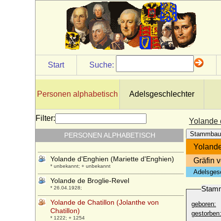
Start
Suche:
Personen alphabetisch
Adelsgeschlechter
Filter:
Yolande d
Stammbau
PERSONEN ALPHABETISCH
Yolande
Yolande d'Enghien (Mariette d'Enghien)
Gräfin 
* unbekannt; + unbekannt
Adelsges
Yolande de Broglie-Revel
Stam
* 26.04.1928;
Yolande de Chatillon (Jolanthe von
geboren:
Chatillon)
gestorben
* 1222; + 1254