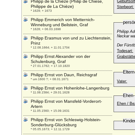
Philipp de la Chièze (Philip de Chiese,
Geburtsort
Philippe de La Chièze)
Sterbeort:
* 1629; + 1673
Philipp Emmerich von Metternich-
persö
Winneburg und Beilstein, Graf
* 1628; + 06.03.1698
Philipp A
Neckar wa
Philipp Erasmus von und zu Liechtenstein,
Prinz
Der Fürst
* 12.08.1664; + 11.01.1704
Todesart:
Philipp Ernst Alexander von der
Grabstätte
Schulenburg, Graf
* 27.01.1762; + 17.10.1820
Eltern
Philipp Ernst von Daun, Reichsgraf
* um 1600 ?; + 08.01.1671
Vater:
Philipp Ernst von Hohenlohe-Langenburg
* 11.08.1584; + 29.01.1628
Ehen
Philipp Ernst von Mansfeld-Vorderort-
Ehen / Be
Artern
* 11.05.1560; + 15.09.1631
Philipp Ernst von Schleswig-Holstein-
Kinde
Sonderburg-Glücksburg
* 05.05.1673; + 12.11.1729