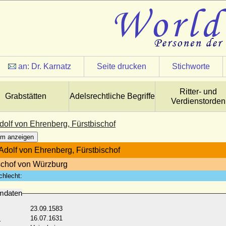
an:
Dr. Karnatz
Seite drucken
Stichworte
Ritter- und
Grabstätten
Adelsrechtliche Begriffe
Verdienstorden
dolf von Ehrenberg, Fürstbischof
m anzeigen
 Adolf von Ehrenberg, Fürstbischof
schof von Würzburg
chlecht:
mdaten
23.09.1583
:
16.07.1631