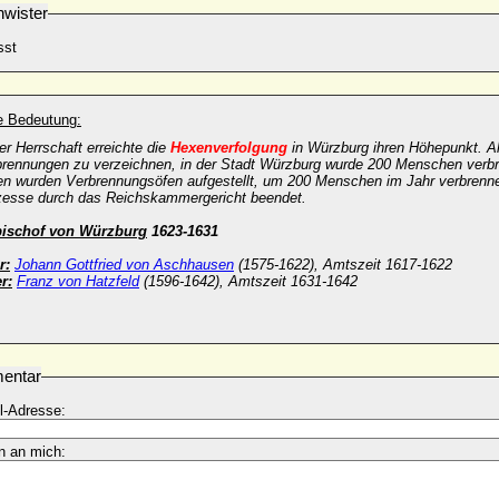
wister
sst
he Bedeutung:
er Herrschaft erreichte die
Hexenverfolgung
in Würzburg ihren Höhepunkt. All
rennungen zu verzeichnen, in der Stadt Würzburg wurde 200 Menschen verbr
en wurden Verbrennungsöfen aufgestellt, um 200 Menschen im Jahr verbrenne
esse durch das Reichskammergericht beendet.
bischof von Würzburg
1623-1631
r:
Johann Gottfried von Aschhausen
(1575-1622), Amtszeit 1617-1622
r:
Franz von Hatzfeld
(1596-1642), Amtszeit 1631-1642
entar
l-Adresse:
n an mich: