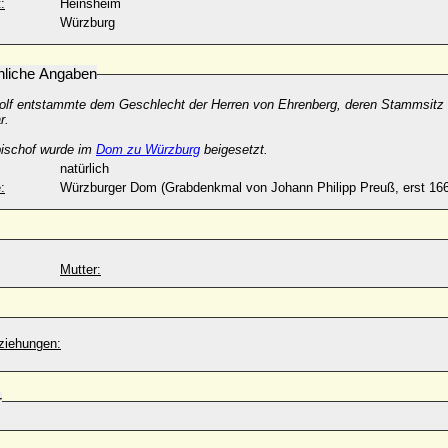
:
Heinsheim
Würzburg
nliche Angaben
dolf entstammte dem Geschlecht der Herren von Ehrenberg, deren Stammsitz
r.
bischof wurde im
Dom zu Würzburg
beigesetzt.
natürlich
:
Würzburger Dom (Grabdenkmal von Johann Philipp Preuß, erst 1669
Mutter:
ziehungen:
r