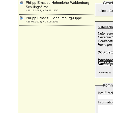
Philipp Ernst zu Hohenlohe-Waldenburg-
Gesch
Schillingsfürst
keine erfa
* 29.12.1663; + 29.11.1759
Philipp Ernst zu Schaumburg-Lippe
* 26.07.1928; + 28.08.2003
historisc
Philipp Ernst zur Lippe-Alverdissen
* 20.12.1659; + 27.11.1723
Unter sein
Hexenverb
Philipp Erwein von Schönborn zu
Gerolzhof
Freienfels-Eschbach
Hexenproz
* 1607; + 04.11.1668
37. Fürst
Philipp Franz von Arenberg (Philippe
Francois d'Arenberg)
Vorgänge
Nachfolge
* 1625; + 17.12.1674
Philipp Franz von Croy
Docnr:
9141
* 26.11.1801; + 02.08.1871
Philipp Friedrich Christoph von
Komm
Hohenzollern-Hechingen (Philipp von
Hohenzollern-Hechingen), Fürst
Ihre E-Mai
* 24.06.1616; + 24.01.1671
Philipp Gottfried zu Castell-Rüdenhausen
Informatio
* 21.11.1641; + 10.06.1681
Philipp Heinrich von Hohenlohe-