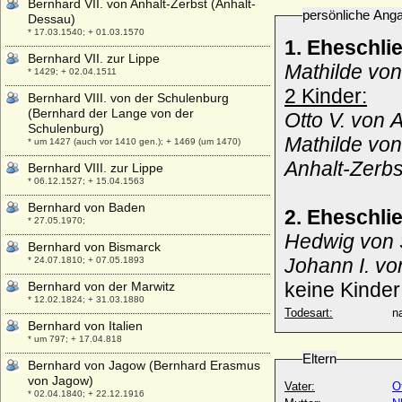
Bernhard VII. von Anhalt-Zerbst (Anhalt-
persönliche Ang
Dessau)
* 17.03.1540; + 01.03.1570
1. Eheschli
Bernhard VII. zur Lippe
Mathilde von
* 1429; + 02.04.1511
2 Kinder:
Bernhard VIII. von der Schulenburg
(Bernhard der Lange von der
Otto V. von 
Schulenburg)
Mathilde von
* um 1427 (auch vor 1410 gen.); + 1469 (um 1470)
Anhalt-Zerbs
Bernhard VIII. zur Lippe
* 06.12.1527; + 15.04.1563
Bernhard von Baden
2. Eheschli
* 27.05.1970;
Hedwig von 
Bernhard von Bismarck
Johann I. vo
* 24.07.1810; + 07.05.1893
keine Kinder
Bernhard von der Marwitz
* 12.02.1824; + 31.03.1880
Todesart:
na
Bernhard von Italien
* um 797; + 17.04.818
Eltern
Bernhard von Jagow (Bernhard Erasmus
von Jagow)
Vater:
O
* 02.04.1840; + 22.12.1916