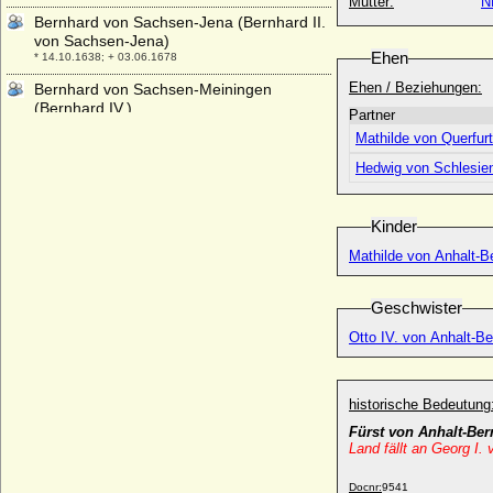
Mutter:
N
Bernhard von Sachsen-Jena (Bernhard II.
von Sachsen-Jena)
Ehen
* 14.10.1638; + 03.06.1678
Ehen / Beziehungen:
Bernhard von Sachsen-Meiningen
(Bernhard IV.)
Partner
* 30.06.1901; + 04.10.1984
Mathilde von Querfurt
Bernhard von Sachsen-Weimar-Eisenach
Hedwig von Schlesie
* 03.03.1917; + 23.03.1986
Bernhard Wilhelm von Waldow
* 12.08.1736; + 08.09.1802
Kinder
Bernhard X. von der Schulenburg
Mathilde von Anhalt-B
* 1466; + 22.10.1509/11.03.1510
Bernhard XI. von der Schulenburg
Geschwister
* vor 1475; + 1500
Otto IV. von Anhalt-B
Bernhard zur Lippe
* 26.08.1872; + 19.06.1934
Bernhard zur Lippe-Biesterfeld
historische Bedeutung
* 29.06.1911; + 01.12.2004
Fürst von Anhalt-Ber
Bernhardine Alexandrine von Westerholt-
Land fällt an Georg I
Lembeck, Gräfin
* 16.11.1695; + 13.06.1757
Docnr:
9541