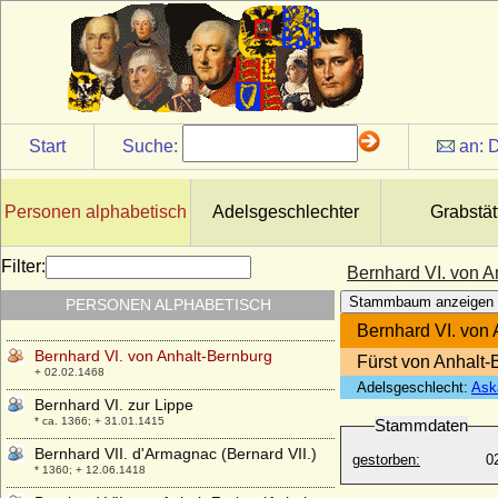
Bernhardin I. von Herberstein,
Reichsfreiherr
* um 1490; + 10.03.1554
Bernhardin II. von Herberstein (Bernhard
II. von Herberstein), Freiherr
* 1566; + 30.07.1624
Start
Suche:
an:
D
Bernhardina von Waldstein
* ?; + 25.12.1575
Bernhard V. von Anhalt-Bernburg
Personen alphabetisch
Adelsgeschlechter
Grabstät
+ 24.06.1429
Bernhard V. von der Schulenburg, Knappe
Filter:
Bernhard VI. von A
* vor 1366; + nach 1417
Stammbaum anzeigen
PERSONEN ALPHABETISCH
Bernhard V. zur Lippe
* um 1290; + vor 1365
Bernhard VI. von 
Bernhard VI. von Anhalt-Bernburg
Fürst von Anhalt-
+ 02.02.1468
Adelsgeschlecht:
Ask
Bernhard VI. zur Lippe
* ca. 1366; + 31.01.1415
Stammdaten
Bernhard VII. d'Armagnac (Bernard VII.)
gestorben:
0
* 1360; + 12.06.1418