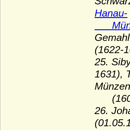
Schwarz
Hanau-
Münze
Gemahli
(1622-1
25. Siby
1631), 
Münzen
(1605
26. Joh
(01.05.