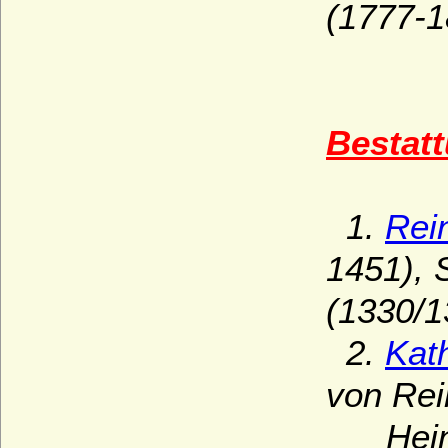
(1777-1
Bestatt
1.
Rei
1451), 
(1330/1
2.
Kat
von Rei
Heinric