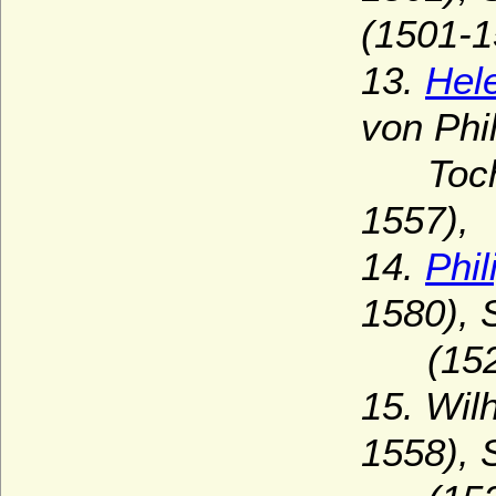
(1501-1
13.
Hel
von Phi
Tochter
1557),
14.
Phi
1580), 
(1526
15. Wil
1558), 