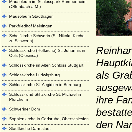
Mausoleum im Schlosspark Rumpenheim
(Offenbach a.M.)
Mausoleum Stadthagen
Parkfriedhof Meiningen
Schelfkirche Schwerin (St. Nikolai-Kirche
zu Schwerin)
Reinhar
Schlosskirche (Hofkirche) St. Johannis in
Oels (Olesnica)
Hauptki
Schlosskirche im Alten Schloss Stuttgart
als Gra
Schlosskirche Ludwigsburg
ausgewä
Schlosskirche St. Aegidien in Bernburg
Schloss- und Stiftskirche St. Michael in
ihre Fa
Pforzheim
bestatt
Schweriner Dom
Sophienkirche in Carlsruhe, Oberschlesien
den N
Stadtkirche Darmstadt