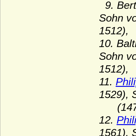
9. Bert
Sohn vo
1512),
10. Bal
Sohn vo
1512),
11.
Phil
1529), 
(1473
12.
Phi
1561), 