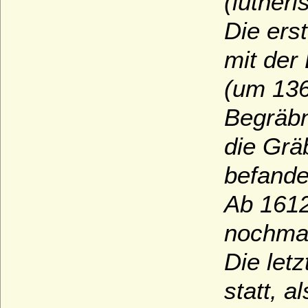
(luther
Die ers
mit der
(um 136
Begräbn
die Grä
befande
Ab 1612
nochmal
Die let
statt, 