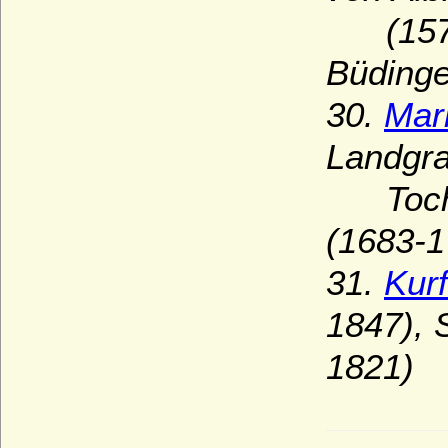
(15
Büdinge
30.
Mar
Landgra
Tochter
(1683-1
31.
Kurf
1847), 
1821)