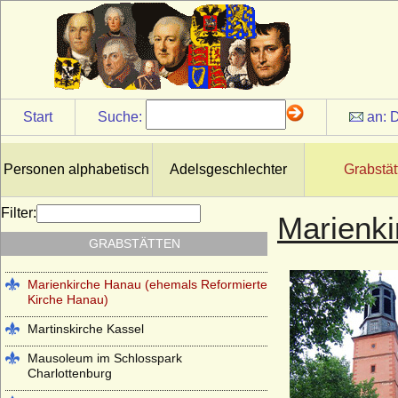
Johanneskirche Hanau (ehemals
Lutherische Kirche Hanau)
Kapuzinergruft Wien
Kloster Altzella bei Nossen
Start
Suche:
an:
D
Kloster Arnsburg (bei Lich in Hessen)
Kloster Chorin
Personen alphabetisch
Adelsgeschlechter
Grabstät
Klosterkirche Heilsbronn (Münster
Heilsbronn)
Filter:
Marienki
Kloster Lehnin
GRABSTÄTTEN
Lambertikirche in Aurich
Marienkirche Hanau (ehemals Reformierte
Kirche Hanau)
Martinskirche Kassel
Mausoleum im Schlosspark
Charlottenburg