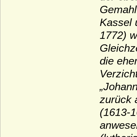
Gemahli
Kassel 
1772) w
Gleichz
die ehe
Verzich
„Johann
zurück 
(1613-1
anwesen