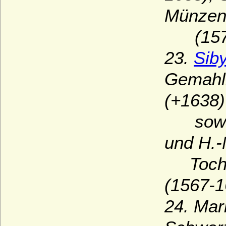
Münzen
(1576
23.
Siby
Gemahli
(+1638)
sowie v
und H.-
Tochte
(1567-1
24. Mar