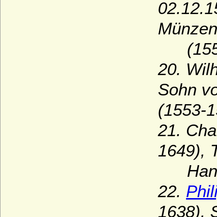
02.12.1
Münzen
(1553
20. Wil
Sohn vo
(1553-1
21. Cha
1649), 
Hanau-
22.
Phi
1638), 