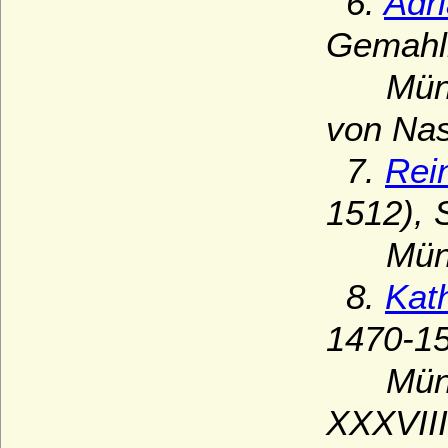
6.
Adr
Gemahli
Münzen
von Nas
7.
Rei
1512), 
Münze
8.
Kat
1470-15
Münzen
XXXVIII