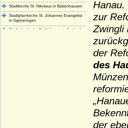
Hanau. 
Stadtkirche St. Nikolaus in Babenhausen
zur Ref
Stadtpfarrkirche St. Johannes Evangelist
in Sigmaringen
Zwingli
Stadtpfarrkirche St. Johannis in Ansbach
zurückg
Stiftskirche Beutelsbach
Stiftskirche St. Georg in Tübingen
der Ref
Stiftskirche St. Jakob in Hechingen
des Ha
Stiftskirche St. Peter auf dem Petersberg
bei Halle
Münzen
Stiftskirche Stuttgart
reformi
Würzburger Dom (St. Kiliansdom zu
Würzburg)
„
Hanaue
Bekennt
der ebe