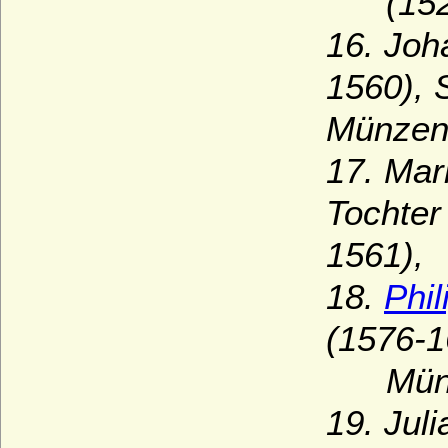
(1526
16. Joh
1560), 
Münzenb
17. Mar
Tochter
1561),
18.
Phi
(1576-1
Münzen
19. Jul