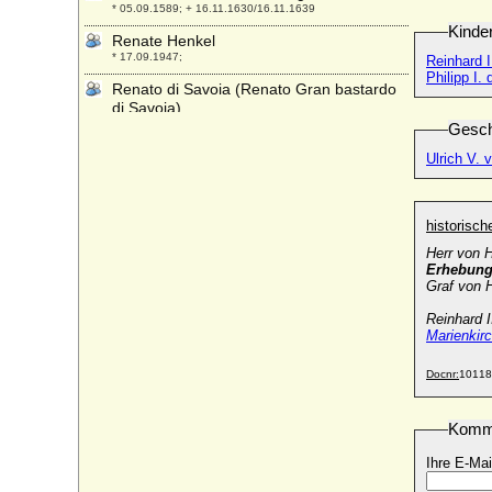
* 05.09.1589; + 16.11.1630/16.11.1639
Kinde
Renate Henkel
* 17.09.1947;
Reinhard I
Philipp I.
Renato di Savoia (Renato Gran bastardo
di Savoia)
* 1468 (1473 ?); + 31.03.1525
Gesch
Renatus II. von Lothringen (René II. de
Ulrich V.
Lorraine)
* 02.05.1451; + 10.12.1508
Renatus von Nassau-Breda (Rene de
historisc
Chalon)
Herr von 
* 05.02.1519; + 15.07.1544
Erhebung
Graf von 
Renaud de Châtillon (Rainald von
Chatillon)
Reinhard I
* um 1125; + 05.07.1187
Marienkir
Renaud I. de Dammartin (Rainald I. von
Dammartin, Rainald von Boulogne)
Docnr:
10118
* um 1165; + 1227
Rene (Renato) von Bourbon-Parma
Komm
* 17.10.1894; + 30.07.1962
Ihre E-Mai
Rene d'Alencon (Rene von Valois)
* um 1454; + 01.11.1492