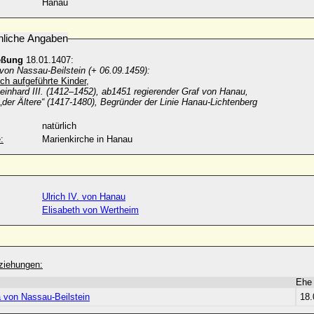
Hanau
nliche Angaben
eßung
18.01.1407:
von Nassau-Beilstein (+ 06.09.1459):
ch aufgeführte Kinder,
einhard III. (1412–1452), ab1451 regierender Graf von Hanau,
 „der Ältere“
(
1417-1480), Begründer der Linie Hanau-Lichtenberg
natürlich
:
Marienkirche in Hanau
Ulrich IV. von Hanau
Elisabeth von Wertheim
ziehungen:
Ehe
a von Nassau-Beilstein
18.