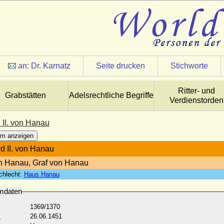
an:
Dr. Karnatz
Seite drucken
Stichworte
Ritter- und
Grabstätten
Adelsrechtliche Begriffe
Verdienstorden
 II. von Hanau
m anzeigen
d II. von Hanau
n Hanau, Graf von Hanau
chlecht:
Haus Hanau
mdaten
1369/1370
:
26.06.1451