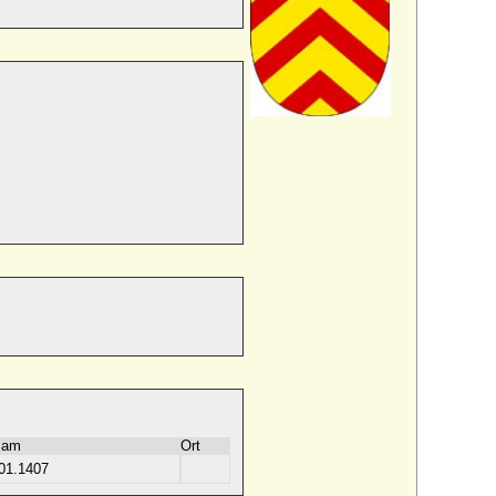
 am
Ort
01.1407