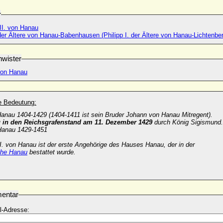
r
II. von Hanau
 der Ältere von Hanau-Babenhausen (Philipp I. der Ältere von Hanau-Lichtenbe
wister
 von Hanau
he Bedeutung:
Hanau 1404-1429 (1404-1411 ist sein Bruder Johann von Hanau Mitregent).
 in den Reichsgrafenstand am 11. Dezember 1429
durch König Sigismund.
Hanau 1429-1451
I. von Hanau ist der erste Angehörige des Hauses Hanau, der in der
che Hanau
bestattet wurde.
entar
l-Adresse: