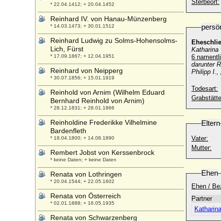
Sterbeort:
* 22.04.1412; + 20.04.1452
Reinhard IV. von Hanau-Münzenberg
persö
* 14.03.1473; + 30.01.1512
Reinhard Ludwig zu Solms-Hohensolms-
Eheschli
Lich, Fürst
Katharina 
* 17.09.1867; + 12.04.1951
6 namentli
darunter R
Reinhard von Neipperg
Philipp I.,
* 30.07.1856; + 15.01.1919
Todesart:
Reinhold von Arnim (Wilhelm Eduard
Grabstätte
Bernhard Reinhold von Arnim)
* 28.12.1831; + 28.01.1866
Reinholdine Frederikke Vilhelmine
Eltern
Bardenfleth
Vater:
* 18.04.1800; + 14.08.1890
Mutter:
Rembert Jobst von Kerssenbrock
* keine Daten; + keine Daten
Ehen
Renata von Lothringen
* 20.04.1544; + 22.05.1602
Ehen / Be
Renata von Österreich
Partner
* 02.01.1888; + 16.05.1935
Katharin
Renata von Schwarzenberg