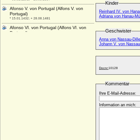
Kinder
Afonso V. von Portugal (Alfons V. von
Reinhard IV. von Han
Portugal)
Adriana von Hanau-M
* 15.01.1432; + 28.08.1481
Afonso VI. von Portugal (Alfons VI. von
Geschwister
Portugal)
* 21.08.1643; + 12.09.1683
Anna von Nassau-Dill
Johann V. von Nassau-
Agafia Swjatoslawowna von Kiew (Agathe
von Wladimir-Wolhynsk)
+ nach 1247
Agaltrudis
Docnr:
10128
+ zw. 1008 und 1011
Agathe Christine von Hanau-Lichtenberg
Kommentar
* 23.09.1632; + 05.08.1681
Agathe de Ferrers (Agatha Ferrers)
Ihre E-Mail-Adresse:
* unbekannt; + unbekannt
Information an mich:
Agathe Johanne von Qualen
* 15.02.1745; + 11.05.1829
Agathe von Bülow
+ 1541
Agathe von Erbach
* 16.05.1581; + 20.04.1621