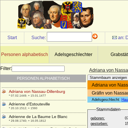
Adrian Bernhard von Borcke, Graf
* 21.07.1668; + 25.05.1741
Adrian Florenszoon Dedel von Utrecht
(Papst Hadrian VI.)
* 02.03.1459; + 14.09.1523
Adrian Hans von Zieten, Graf
Start
Suche:
an:
D
* 13.11.1803; + 03.02.1849
Adrian Heinrich von Borcke
* 1736; + 1791
Personen alphabetisch
Adelsgeschlechter
Grabstät
Adrian von und zu Hoensbroech (Adriaan
van Hoensbroeck), Reichsfreiherr
Filter:
Adriana von Nassa
* 1589; + 17.02.1675
Stammbaum anzeigen
PERSONEN ALPHABETISCH
Adriana von Hanau-Münzenberg
* 01.05.1470; + 12.04.1524
Adriana von Nass
Adriana von Nassau-Dillenburg
Gräfin von Nassa
* 07.02.1449; + 15.01.1477
Adelsgeschlecht:
Hau
Adrienne d'Estouteville
* 20.10.1512; + 1560
Stammdaten
Adrienne de La Baume Le Blanc
geboren:
0
* 29.08.1740; + 16.05.1812
gestorben:
1