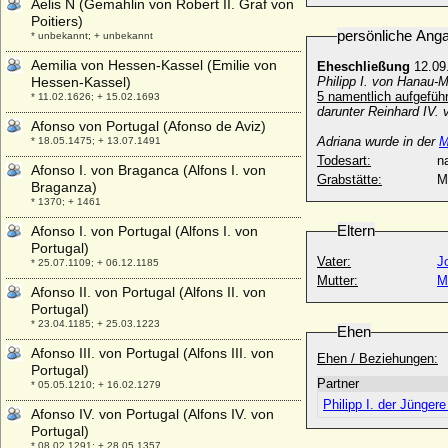
Aelis N (Gemahlin von Robert II. Graf von
Poitiers)
persönliche Ang
* unbekannt; + unbekannt
Aemilia von Hessen-Kassel (Emilie von
Eheschließung
12.09
Hessen-Kassel)
Philipp I. von Hanau-
5 namentlich aufgeführ
* 11.02.1626; + 15.02.1693
darunter Reinhard IV.
Afonso von Portugal (Afonso de Aviz)
Adriana wurde in der
M
* 18.05.1475; + 13.07.1491
Todesart:
na
Afonso I. von Braganca (Alfons I. von
Grabstätte:
M
Braganza)
* 1370; + 1461
Eltern
Afonso I. von Portugal (Alfons I. von
Portugal)
Vater:
J
* 25.07.1109; + 06.12.1185
Mutter:
M
Afonso II. von Portugal (Alfons II. von
Portugal)
* 23.04.1185; + 25.03.1223
Ehen
Afonso III. von Portugal (Alfons III. von
Ehen / Beziehungen:
Portugal)
Partner
* 05.05.1210; + 16.02.1279
Philipp I. der Jünge
Afonso IV. von Portugal (Alfons IV. von
Portugal)
* 08.02.1291; + 28.05.1357