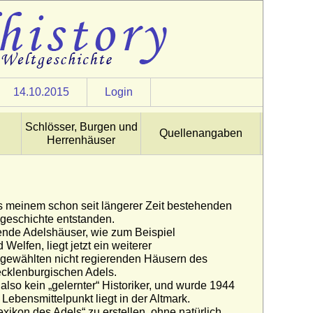
14.10.2015
Login
Schlösser, Burgen und
Quellenangaben
Herrenhäuser
aus meinem schon seit längerer Zeit bestehenden
sgeschichte entstanden.
ende Adelshäuser, wie zum Beispiel
Welfen, liegt jetzt ein weiterer
ewählten nicht regierenden Häusern des
cklenburgischen Adels.
 also kein „gelernter“ Historiker, und wurde 1944
bensmittelpunkt liegt in der Altmark.
Lexikon des Adels“ zu erstellen, ohne natürlich