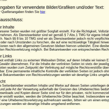
ngaben für verwendete Bilder/Grafiken und/oder Text:
er Quellenangaben finden Sie
hier
ausschluss:
r Inhalte
unserer Seiten wurden mit größter Sorgfalt erstellt. Für die Richtigkeit, Vollst
nehmen. Als Diensteanbieter sind wir gemäß § 7 Abs.1 TMG für eigene Inhal
ch. Nach §§ 8 bis 10 TMG sind wir als Diensteanbieter jedoch nicht verpflicht
oder nach Umständen zu forschen, die auf eine rechtswidrige Tätigkeit hinwe
tionen nach den allgemeinen Gesetzen bleiben hiervon unberührt. Eine diesbe
eten Rechtsverletzung möglich. Bei Bekanntwerden von entsprechenden Recht
r Links
t enthält Links zu externen Webseiten Dritter, auf deren Inhalte wir keinen 
ewähr übernehmen. Für die Inhalte der verlinkten Seiten ist stets der jeweilig
Seiten wurden zum Zeitpunkt der Verlinkung auf mögliche Rechtsverstöße überp
bar. Eine permanente inhaltliche Kontrolle der verlinkten Seiten ist jedoch o
ei Bekanntwerden von Rechtsverletzungen werden wir derartige Links umgehe
cht
e Seitenbetreiber erstellten Inhalte und Werke auf diesen Seiten unterliegen 
 und jede Art der Verwertung außerhalb der Grenzen des Urheberrechtes bedürf
Downloads und Kopien dieser Seite sind nur für den privaten, nicht kommerziel
r erstellt wurden, werden die Urheberrechte Dritter beachtet. Insbesondere we
f eine Urheberrechtsverletzung aufmerksam werden, bitten wir um einen ent
tzungen werden wir derartige Inhalte umgehend entfernen.