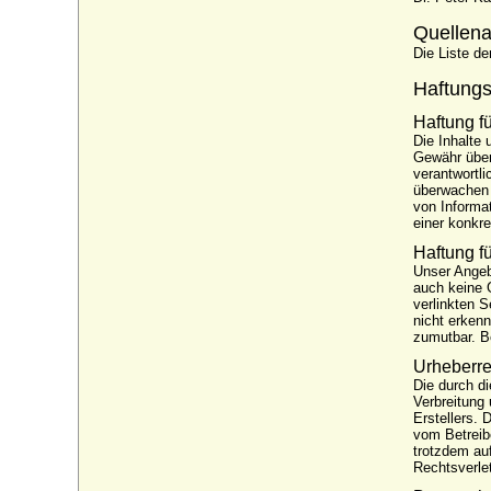
Quellena
Die Liste d
Haftungs
Haftung fü
Die Inhalte 
Gewähr über
verantwortli
überwachen 
von Informa
einer konkr
Haftung fü
Unser Angebo
auch keine G
verlinkten 
nicht erkenn
zumutbar. B
Urheberre
Die durch di
Verbreitung
Erstellers. 
vom Betreibe
trotzdem au
Rechtsverle