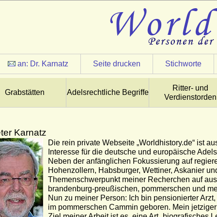
an:
Dr. Karnatz
Seite drucken
Stichworte
Ritter- und
Grabstätten
Adelsrechtliche Begriffe
Verdienstorden
eter Karnatz
Die rein private Webseite „Worldhistory.de“ ist 
Interesse für die deutsche und europäische Adel
Neben der anfänglichen Fokussierung auf regier
Hohenzollern, Habsburger, Wettiner, Askanier und 
Themenschwerpunkt meiner Recherchen auf ausg
brandenburg-preußischen, pommerschen und me
Nun zu meiner Person: Ich bin pensionierter Arzt,
im pommerschen Cammin geboren. Mein jetziger Le
Ziel meiner Arbeit ist es, eine Art „biografisches 