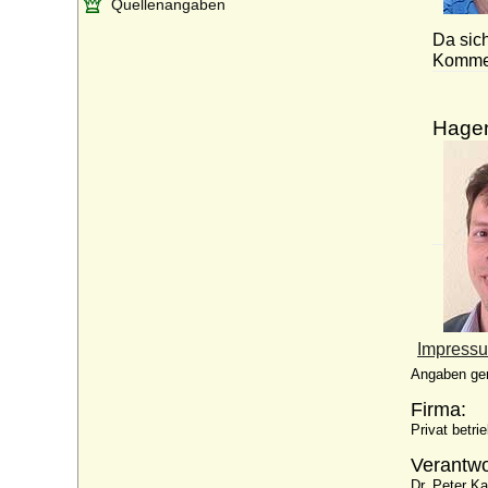
Quellenangaben
Da sic
Kommen
Hage
Impress
Angaben g
Firma:
Privat betri
Verantwo
Dr. Peter Ka