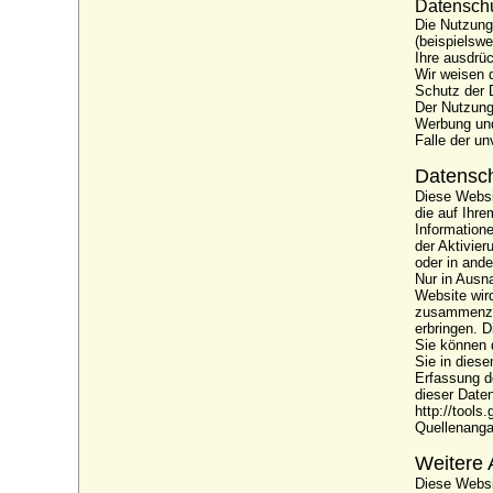
Datensch
Die Nutzung
(beispielswe
Ihre ausdrü
Wir weisen d
Schutz der D
Der Nutzung
Werbung und 
Falle der u
Datensch
Diese Websi
die auf Ihr
Information
der Aktivie
oder in and
Nur in Ausn
Website wir
zusammenzus
erbringen. 
Sie können 
Sie in dies
Erfassung d
dieser Daten
http://tools
Quellenanga
Weitere
Diese Websit