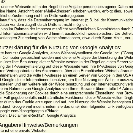
utz
 unserer Webseite ist in der Regel ohne Angabe personenbezogener Daten m
ise Name, Anschrift oder eMail-Adressen) erhoben werden, erfolgt dies, soweit
ckliche Zustimmung nicht an Dritte weitergegeben.
arauf hin, dass die Datenübertragung im Internet (z.B. bei der Kommunikatio
aten vor dem Zugriff durch Dritte ist nicht möglich.
 von im Rahmen der Impressumspflicht veröffentlichten Kontaktdaten durch Dr
Informationsmaterialien wird hiermit ausdrücklich widersprochen. Die Betreibe
nverlangten Zusendung von Werbeinformationen, etwa durch Spam-Mails, vor.
utzerklärung für die Nutzung von Google Analytics:
te benutzt Google Analytics, einen Webanalysedienst der Google Inc. ("Googl
em Computer gespeichert werden und die eine Analyse der Benutzung der Webs
en über Ihre Benutzung dieser Website werden in der Regel an einen Server v
rung der IP-Anonymisierung auf dieser Webseite wird Ihre IP-Adresse von Goo
eren Vertragsstaaten des Abkommens über den Europäischen Wirtschaftsraum
ahmefällen wird die volle IP-Adresse an einen Server von Google in den USA ü
d Google diese Informationen benutzen, um Ihre Nutzung der Website auszuwe
tellen und um weitere mit der Websitenutzung und der Internetnutzung ver
Die im Rahmen von Google Analytics von Ihrem Browser übermittelte IP-Adre
die Speicherung der Cookies durch eine entsprechende Einstellung Ihrer Brows
em Fall gegebenenfalls nicht sämtliche Funktionen dieser Website vollumfäng
er durch das Cookie erzeugten und auf Ihre Nutzung der Website bezogenen Da
 durch Google verhindern, indem sie das unter dem folgenden Link verfügbare 
.google.com/dlpage/gaoptout?hl=de.
ben: Disclaimer eRecht24, Google Analytics
 Angaben/Hinweise/Bemerkungen
e ist eine private Website.