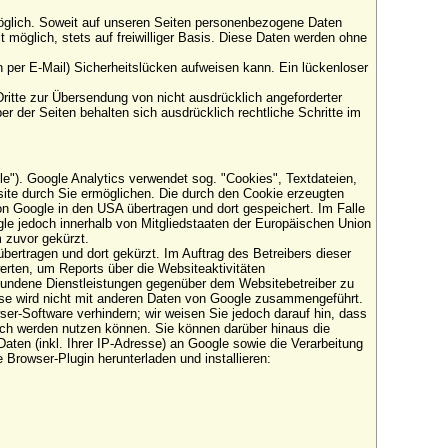
öglich. Soweit auf unseren Seiten personenbezogene Daten
 möglich, stets auf freiwilliger Basis. Diese Daten werden ohne
n per E-Mail) Sicherheitslücken aufweisen kann. Ein lückenloser
itte zur Übersendung von nicht ausdrücklich angeforderter
r der Seiten behalten sich ausdrücklich rechtliche Schritte im
e"). Google Analytics verwendet sog. "Cookies", Textdateien,
ite durch Sie ermöglichen. Die durch den Cookie erzeugten
on Google in den USA übertragen und dort gespeichert. Im Falle
gle jedoch innerhalb von Mitgliedstaaten der Europäischen Union
 zuvor gekürzt.
bertragen und dort gekürzt. Im Auftrag des Betreibers dieser
rten, um Reports über die Websiteaktivitäten
bundene Dienstleistungen gegenüber dem Websitebetreiber zu
sse wird nicht mit anderen Daten von Google zusammengeführt.
er-Software verhindern; wir weisen Sie jedoch darauf hin, dass
lich werden nutzen können. Sie können darüber hinaus die
ten (inkl. Ihrer IP-Adresse) an Google sowie die Verarbeitung
Browser-Plugin herunterladen und installieren: