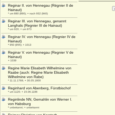
Reginar II. von Hennegau (Régnier II de
Hainaut)
* um 880 (890); + nach 932 (940)
Reginar III. von Hennegau, genannt
Langhals (Regnier III de Hainaut)
* um 920; + um 973
Reginar IV. von Hennegau (Regnier IV de
Hainaut)
* 950 (955); + 1013
Reginar V. von Hennegau (Regnier V de
Hainaut)
+ 1039
Regine Marie Elisabeth Wilhelmine von
Raabe (auch: Regine Marie Elisabeth
Wilhelmine von Rabe)
* 11.11.1768; + 30.05.1800
Reginhard von Abenberg, Fürstbischof
* um 1120; + 15.06.1186
Reginlinde NN, Gemahlin von Werner I.
von Habsburg
* unbekannt; + unbekannt