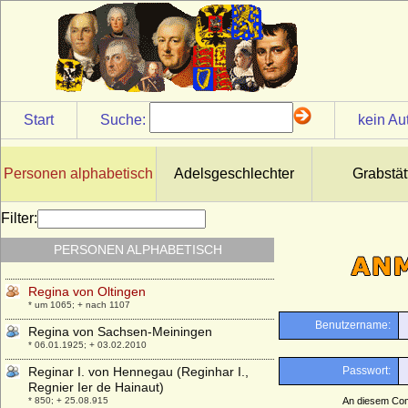
Raymond de Bourgogne (Raimund von
Burgund)
* 1059; + 24.05.1107
Raymund Fugger (Raimund Fugger), Graf
* 24.10.1489; + 03.12.1535
Regelinda von Polen
Start
Suche:
kein Au
* 989; + nach 1016
Regina Imhof (Regina Imhoff)
* 1465/1468; + 13.03.1526
Personen alphabetisch
Adelsgeschlechter
Grabstät
Regina Magdalena Lutz (spätere Frau von
Kotzau)
Filter:
* 22.04.1678; + 27.10.1755
PERSONEN ALPHABETISCH
Regina von Dietrichstein
* 18.09.1567; + 1618
Regina von Oltingen
* um 1065; + nach 1107
Regina von Sachsen-Meiningen
* 06.01.1925; + 03.02.2010
Reginar I. von Hennegau (Reginhar I.,
Regnier Ier de Hainaut)
* 850; + 25.08.915