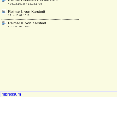
Reimar Christian von Karstedt
* 06.02.1634; + 13.03.1705
Reimar I. von Karstedt
* ?; + 13.09.1618
Reimar II. von Karstedt
* ?; + 03.01.1650
Reimar II. von Plessen
+ nach 1339
Reimar III. von Plessen
* um 1305; + 1368/1371
Reimar Joachim von Karstedt
* 10.05.1667; + 28.06.1738
Reimar Julius von Schwerin,
Generalleutnant
* 30.01.1695; + 11.09.1754
Reimar von Plessen
* ?; + 1523
Impressum
Reinald I. von Geldern (Rainald I. der
Streitbare)
* 1255; + 09.10.1326
Reinhard I. von Hanau
* um 1225 (Ersterwähnung 1243); + 20.09.1281