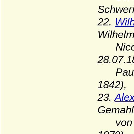
Schweri
22.
Wil
Wilhel
Nicola
28.07.1
Paul F
1842),
23.
Ale
Gemahl
von Wi