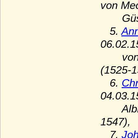
von Mec
Güstr
5.
Ann
06.02.1
von Jo
(1525-1
6.
Chr
04.03.1
Albrec
1547),
7.
Joh