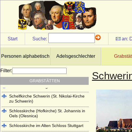
Kloster Lehnin
Lambertikirche in Aurich
Marienkirche Hanau (ehemals Reformierte
Kirche Hanau)
Martinskirche Kassel
Start
Suche:
an:
D
Mausoleum im Schlosspark
Charlottenburg
Personen alphabetisch
Adelsgeschlechter
Grabstät
Mausoleum im Schlosspark Rumpenheim
(Offenbach a.M.)
Filter:
Schwerin
Mausoleum Stadthagen
GRABSTÄTTEN
Parkfriedhof Meiningen
Schelfkirche Schwerin (St. Nikolai-Kirche
zu Schwerin)
Schlosskirche (Hofkirche) St. Johannis in
Oels (Olesnica)
Schlosskirche im Alten Schloss Stuttgart