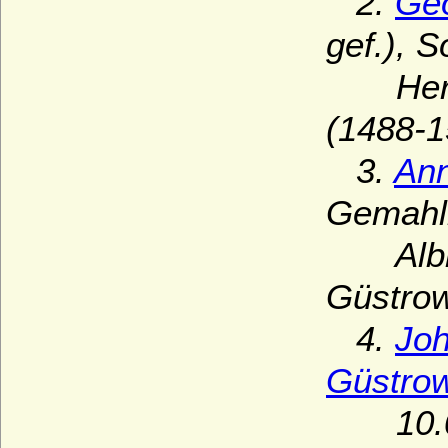
2.
Geo
gef.), 
Herzog
(1488-1
3.
Ann
Gemahl
Albrec
Güstrow
4.
Joh
Güstro
10.02.