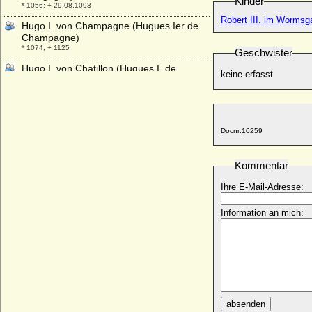
Kinder
* 1056; + 29.08.1093
Robert III. im Wormsgau
Hugo I. von Champagne (Hugues Ier de
Champagne)
* 1074; + 1125
Geschwister
Hugo I. von Chatillon (Hugues I. de
keine erfasst
Chatillon)
+ 09.04.1248
Hugo I. von Italien (Hugo von Arles, Hugo
von Provence)
Docnr:
10259
* um 880; + 10.04.947
Hugo I. von Schönburg-Waldenburg und
Lichtenstein
Kommentar
* 08.09.1530; + 04.02.1566
Ihre E-Mail-Adresse:
Hugo II. von Chatillon (Hugues II. de
Chatillon)
Information an mich:
+ 1307
Hugo II. von Schönburg-Waldenburg
* 13.12.1559; + 23.10.1606
Hugo III. im Nordgau
+ 940
Hugo III. von Burgund (Hugues III de
absenden
Bourgogne)