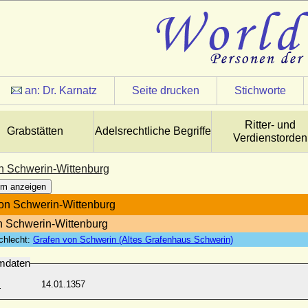
an:
Dr. Karnatz
Seite drucken
Stichworte
Ritter- und
Grabstätten
Adelsrechtliche Begriffe
Verdienstorden
von Schwerin-Wittenburg
m anzeigen
 von Schwerin-Wittenburg
n Schwerin-Wittenburg
chlecht:
Grafen von Schwerin (Altes Grafenhaus Schwerin)
mdaten
:
14.01.1357