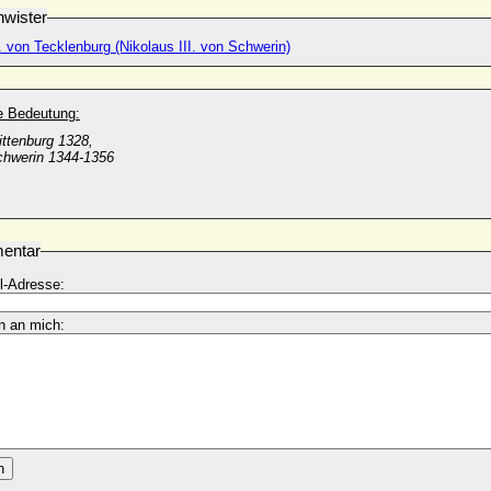
wister
. von Tecklenburg (Nikolaus III. von Schwerin)
he Bedeutung:
ittenburg 1328,
chwerin 1344-1356
entar
l-Adresse:
n an mich:
n