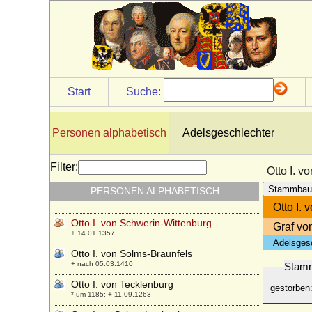
* 1047; + 11.01.1083
Otto I. von Orlamünde, Markgraf von
Meißen (Otto I. von Weimar)
+ 1067
Otto I. von Pfalz-Mosbach
* 24.08.1390; + 05.07.1461
Start
Suche:
Otto I. von Pommern-Stettin
* 31.08.1279; + 21.12.1344
Otto I. von Rheineck (Otto I. von Salm)
Personen alphabetisch
Adelsgeschlechter
* 1080; + 1150
Otto I. von Rietberg
Filter:
Otto I. 
* vor 1293; + 31.12.1347
Stammbau
PERSONEN ALPHABETISCH
Otto I. von Scheyern
+ 04.12.1072 ? (1078)
Otto I.
Otto I. von Schwerin-Wittenburg
Graf vo
+ 14.01.1357
Adelsges
Otto I. von Solms-Braunfels
+ nach 05.03.1410
Stam
Otto I. von Tecklenburg
gestorben
* um 1185; + 11.09.1263