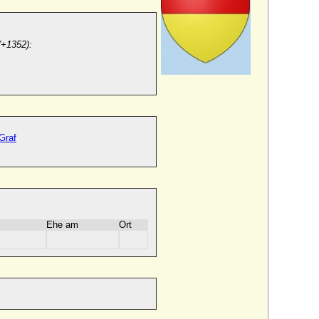
(+1352):
Graf
Ehe am
Ort