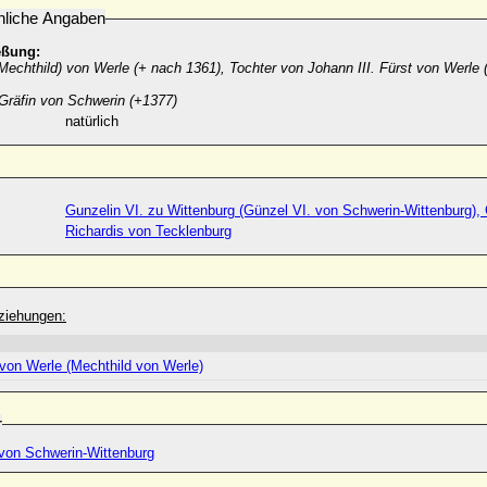
nliche Angaben
eßung:
Mechthild) von Werle (+ nach 1361), Tochter von Johann III. Fürst von Werle 
 Gräfin von Schwerin (+1377)
natürlich
Gunzelin VI. zu Wittenburg (Günzel VI. von Schwerin-Wittenburg), 
Richardis von Tecklenburg
ziehungen:
 von Werle (Mechthild von Werle)
r
 von Schwerin-Wittenburg