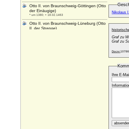
Gesch
Otto II. von Braunschweig-Göttingen (Otto
der Einäugige)
Nikolaus I
* um 1380; + 18.02.1463
Otto II. von Braunschweig-Lüneburg (Otto
II. der Strenge)
historisc
* um 1266; + 10.04.1330
Graf zu W
Otto II. von Habsburg, Graf
Graf zu S
+ 08.11.1111
Docnr:
10786
Otto II. von Nassau-Dillenburg
* um 1300; + 1350
Komm
Otto II. von Pommern-Stettin
* 1380; + 27.03.1428
Ihre E-Mai
Otto II. von Rietberg
+ 18.07.1389
Informatio
Otto II. von Scheyern
+ 1122 ?
Otto II. von Schwaben (Otto I. von
Lothringen)
* ca. 995; + 07.09.1047
Otto II. von Solms-Braunfels
absende
* 22.11.1426; + 26.06.1504