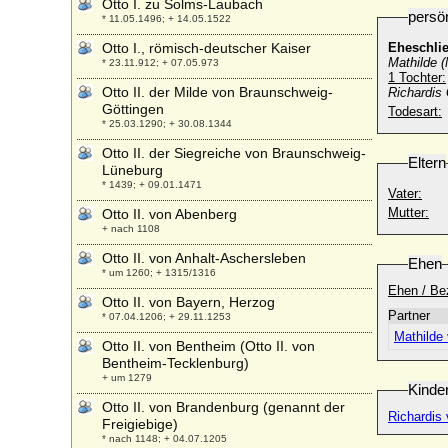
Otto I. zu Solms-Laubach
persö
* 11.05.1496; + 14.05.1522
Otto I., römisch-deutscher Kaiser
Eheschli
Mathilde (
* 23.11.912; + 07.05.973
1 Tochter:
Otto II. der Milde von Braunschweig-
Richardis
Göttingen
Todesart:
* 25.03.1290; + 30.08.1344
Otto II. der Siegreiche von Braunschweig-
Eltern
Lüneburg
* 1439; + 09.01.1471
Vater:
Mutter:
Otto II. von Abenberg
+ nach 1108
Otto II. von Anhalt-Aschersleben
Ehen
* um 1260; + 1315/1316
Ehen / Be
Otto II. von Bayern, Herzog
Partner
* 07.04.1206; + 29.11.1253
Mathilde
Otto II. von Bentheim (Otto II. von
Bentheim-Tecklenburg)
+ um 1279
Kinde
Otto II. von Brandenburg (genannt der
Richardis
Freigiebige)
* nach 1148; + 04.07.1205