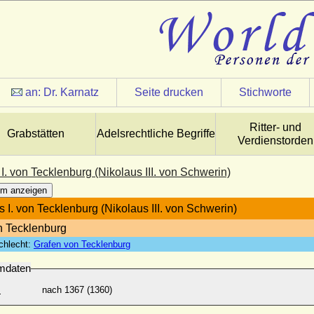
an:
Dr. Karnatz
Seite drucken
Stichworte
Ritter- und
Grabstätten
Adelsrechtliche Begriffe
Verdienstorden
I. von Tecklenburg (Nikolaus III. von Schwerin)
m anzeigen
s I. von Tecklenburg (Nikolaus III. von Schwerin)
n Tecklenburg
chlecht:
Grafen von Tecklenburg
mdaten
:
nach 1367 (1360)