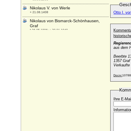
Gesch
Nikolaus V. von Werle
Otto I. vo
+ 21.08.1408
Nikolaus von Bismarck-Schönhausen,
Graf
Kommenta
* 26.05.1896; + 20.01.1940
historisc
Nikolaus von Choltic auf Sedlnice
Regierend
* 1432; + nach 1472
aus dem 
Nikolaus von Holstein
* nach 1320; + 08.05.1397
Beerbte 13
1357 Graf
Nikolaus von Luckner (Johann Nikolaus
Verkaufte
von Luckner, Nicolas Luckner), Graf
* 12.01.1722; + 04.01.1794
Docnr:
10788
Nikolaus von Oldenburg
* 09.05.1840; + 20.01.1886
Komm
Nikolaus von Oldenburg
Ihre E-Mai
* 10.08.1897; + 03.04.1970
Nikolaus Wilhelm von Nassau
Informatio
* 20.09.1832; + 17.09.1905
Nils Friis von Frijsenborg (Niels Friis von
Frijsenborg), Graf
* 22.06.1665; + 05.02.1699