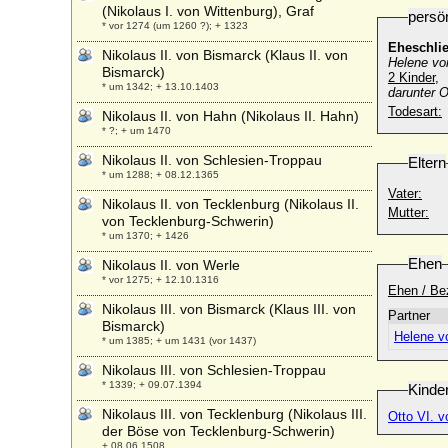
(Nikolaus I. von Wittenburg), Graf
persö
* vor 1274 (um 1260 ?); + 1323
Eheschli
Nikolaus II. von Bismarck (Klaus II. von
Helene vo
Bismarck)
2 Kinder,
* um 1342; + 13.10.1403
darunter O
Todesart:
Nikolaus II. von Hahn (Nikolaus II. Hahn)
* ?; + um 1470
Nikolaus II. von Schlesien-Troppau
Eltern
* um 1288; + 08.12.1365
Vater:
Nikolaus II. von Tecklenburg (Nikolaus II.
Mutter:
von Tecklenburg-Schwerin)
* um 1370; + 1426
Ehen
Nikolaus II. von Werle
* vor 1275; + 12.10.1316
Ehen / Be
Nikolaus III. von Bismarck (Klaus III. von
Partner
Bismarck)
Helene v
* um 1385; + um 1431 (vor 1437)
Nikolaus III. von Schlesien-Troppau
* 1339; + 09.07.1394
Kinde
Nikolaus III. von Tecklenburg (Nikolaus III.
Otto VI. v
der Böse von Tecklenburg-Schwerin)
+ 08.06.1508