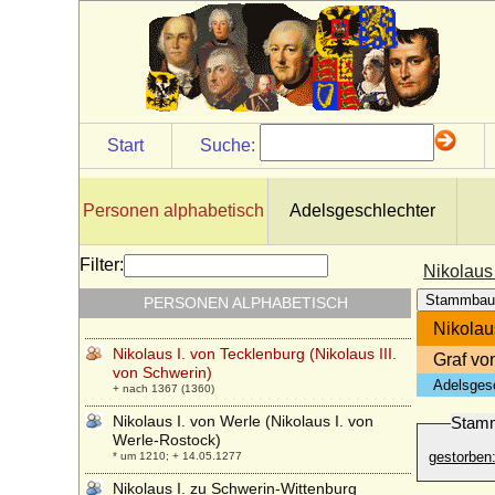
* 02.09.1667; + 11.11.1725
Nikolaus Franz von Lothringen (Nicolas II.
de Lorraine)
* 06.12.1609; + 25.01.1670
Nikolaus Gebhard Blücher von Wahlstatt,
Fürst (8)
* 25.07.1932;
Start
Suche:
Nikolaus Godefridus von Luckner
(Nikolaus von Luckner), Graf
* 30.11.1750; + 27.03.1824
Personen alphabetisch
Adelsgeschlechter
Nikolaus I. von Bismarck (Klaus I. von
Bismarck)
Filter:
Nikolaus 
* um 1307; + 28.08.1377
Stammbau
PERSONEN ALPHABETISCH
Nikolaus I. von Schlesien-Troppau
* 1255; + 25.07.1318
Nikolau
Nikolaus I. von Tecklenburg (Nikolaus III.
Graf vo
von Schwerin)
Adelsges
+ nach 1367 (1360)
Nikolaus I. von Werle (Nikolaus I. von
Stam
Werle-Rostock)
gestorben
* um 1210; + 14.05.1277
Nikolaus I. zu Schwerin-Wittenburg