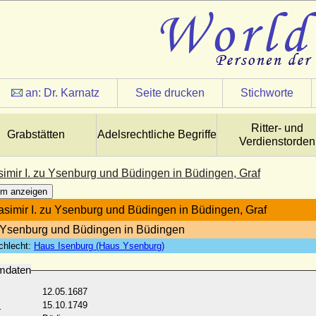
an:
Dr. Karnatz
Seite drucken
Stichworte
Ritter- und
Grabstätten
Adelsrechtliche Begriffe
Verdienstorden
simir I. zu Ysenburg und Büdingen in Büdingen, Graf
m anzeigen
asimir I. zu Ysenburg und Büdingen in Büdingen, Graf
 Ysenburg und Büdingen in Büdingen
chlecht:
Haus Isenburg (Haus Ysenburg)
mdaten
12.05.1687
:
15.10.1749