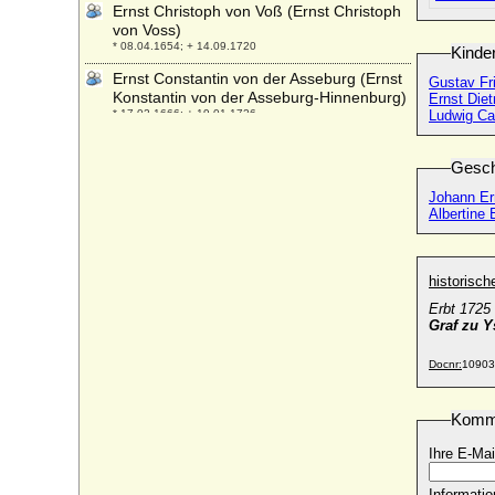
Ernst Christoph von Voß (Ernst Christoph
von Voss)
* 08.04.1654; + 14.09.1720
Kinde
Ernst Constantin von der Asseburg (Ernst
Gustav Fr
Konstantin von der Asseburg-Hinnenburg)
Ernst Die
* 17.02.1666; + 19.01.1726
Ludwig Ca
Ernst Dietrich von Zieten (auf Dechtow)
* 22.12.1739; + 18.08.1798
Gesch
Ernst Dietrich zu Ysenburg und Büdingen
Johann Er
in Büdingen
Albertine
* 30.10.1717; + 26.12.1758
Ernst der Eiserne von Innerösterreich
* 1377; + 10.06.1424
historisc
Erbt 1725 
Ernst Engelbert von Arenberg
Graf zu 
* 25.05.1777; + 20.11.1857
Ernst Ferdinand von Braunschweig-
Docnr:
10903
Bevern
* 04.03.1682; + 14.04.1746
Komm
Ernst Finck von Finckenstein, Reichsgraf
* 09.10.1633; + 12.08.1717
Ihre E-Mai
Ernst Franz von Platen-Hallermund (auch:
Franz Ernst von Platen-Hallermund)
Informatio