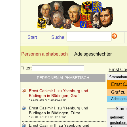
Ernst August von Platen-Hallermund,
Reichsgraf
* 03.08.1674; + 20.09.1726
Ernst Benno von Wartenberg, Graf
* 13.02.1604; + 08.03.1666
Ernst Bogislaus von Flemming, Reichsgraf
Start
Suche:
* 1704; + 06.02.1764
Ernst Bogislav von Kameke, preußischer
Staatsminister
Personen alphabetisch
Adelsgeschlechter
* 24.12.1674; + 04.12.1726
Ernst Bogislaw von Croÿ
Filter:
Ernst Ca
* 26.08.1620; + 06.02.1684
Stammbau
PERSONEN ALPHABETISCH
Ernst Bogislaw von Podewils
* 24.09.1651; + 04.03.1718
Ernst C
Ernst Casimir I. zu Ysenburg und
Graf zu
Büdingen in Büdingen, Graf
Adelsges
* 12.05.1687; + 15.10.1749
Ernst Casimir I. zu Ysenburg und
Stam
Büdingen in Büdingen, Fürst
geboren:
* 20.01.1781; + 01.12.1852
gestorben
Ernst Casimir II. zu Ysenburg und