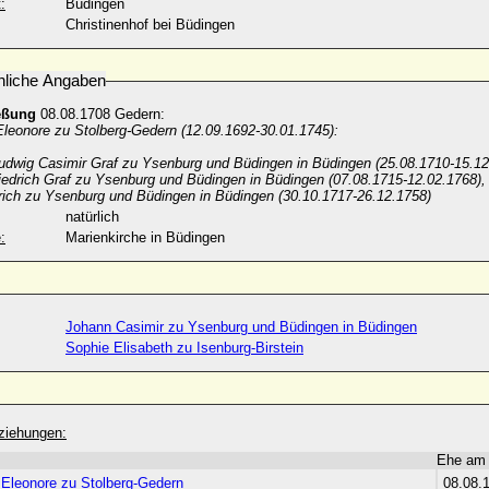
:
Büdingen
Christinenhof bei Büdingen
nliche Angaben
eßung
08.08.1708 Gedern:
Eleonore zu Stolberg-Gedern (12.09.1692-30.01.1745):
Ludwig Casimir Graf zu Ysenburg und Büdingen in Büdingen (25.08.1710-15.1
iedrich Graf zu Ysenburg und Büdingen in Büdingen (07.08.1715-12.02.1768),
trich zu Ysenburg und Büdingen in Büdingen (30.10.1717-26.12.1758)
natürlich
:
Marienkirche in Büdingen
Johann Casimir zu Ysenburg und Büdingen in Büdingen
Sophie Elisabeth zu Isenburg-Birstein
ziehungen:
Ehe am
 Eleonore zu Stolberg-Gedern
08.08.