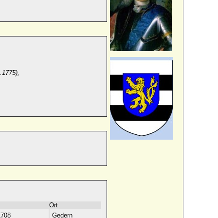
2.1775),
Ort
1708
Gedern