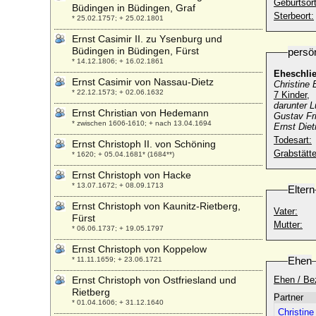
Geburtsort
Büdingen in Büdingen, Graf
Sterbeort:
* 25.02.1757; + 25.02.1801
Ernst Casimir II. zu Ysenburg und
Büdingen in Büdingen, Fürst
persö
* 14.12.1806; + 16.02.1861
Eheschli
Ernst Casimir von Nassau-Dietz
Christine 
* 22.12.1573; + 02.06.1632
7 Kinder,
darunter 
Ernst Christian von Hedemann
Gustav Fr
* zwischen 1606-1610; + nach 13.04.1694
Ernst Die
Todesart:
Ernst Christoph II. von Schöning
Grabstätte
* 1620; + 05.04.1681* (1684**)
Ernst Christoph von Hacke
* 13.07.1672; + 08.09.1713
Eltern
Ernst Christoph von Kaunitz-Rietberg,
Vater:
Fürst
Mutter:
* 06.06.1737; + 19.05.1797
Ernst Christoph von Koppelow
Ehen
* 11.11.1659; + 23.06.1721
Ernst Christoph von Ostfriesland und
Ehen / Be
Rietberg
Partner
* 01.04.1606; + 31.12.1640
Christine