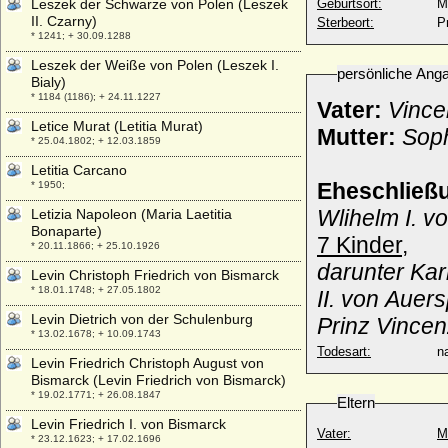
Leszek der Schwarze von Polen (Leszek
Geburtsort:
M
II. Czarny)
Sterbeort:
P
* 1241; + 30.09.1288
Leszek der Weiße von Polen (Leszek I.
persönliche Ang
Bialy)
* 1184 (1186); + 24.11.1227
Vater:
Vince
Letice Murat (Letitia Murat)
Mutter:
Soph
* 25.04.1802; + 12.03.1859
Letitia Carcano
Eheschließ
* 1950;
Wlihelm I. v
Letizia Napoleon (Maria Laetitia
Bonaparte)
7 Kinder,
* 20.11.1866; + 25.10.1926
darunter Kar
Levin Christoph Friedrich von Bismarck
* 18.01.1748; + 27.05.1802
II. von Auer
Levin Dietrich von der Schulenburg
Prinz Vince
* 13.02.1678; + 10.09.1743
Todesart:
na
Levin Friedrich Christoph August von
Bismarck (Levin Friedrich von Bismarck)
* 19.02.1771; + 26.08.1847
Eltern
Levin Friedrich I. von Bismarck
Vater:
M
* 23.12.1623; + 17.02.1696