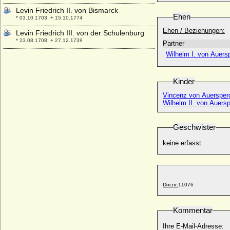
Levin Friedrich II. von Bismarck
Ehen
* 03.10.1703; + 15.10.1774
Ehen / Beziehungen:
Levin Friedrich III. von der Schulenburg
* 23.08.1708; + 27.12.1739
Partner
Wilhelm I. von Auersp
Levin Friedrich IV. von der Schulenburg,
Reichsgraf
* 23.06.1738; + 20.03.1801
Kinder
Levin Friedrich III. von Hake (Levin
Friedrich von Hake)
Vincenz von Auersperg
Wilhelm II. von Auersp
* 10.01.1713*; + 25.03.1785
Levin IV. von der Schulenburg
* 30.12.1571; + 22.01.1614
Geschwister
Levin Joachim I. von Moltzahn (Levin
keine erfasst
Joachim I. von Maltzahn)
* 28.04.1688; + 17.04.1750
Levin Rudolf von der Schulenburg,
Generalleutnant
Docnr:
11076
* 23.10.1727; + 22.09.1788
Levin von Veltheim
Kommentar
* vor 1534; + nach 1568
Libera Portoneria (Portoneri)
Ihre E-Mail-Adresse: