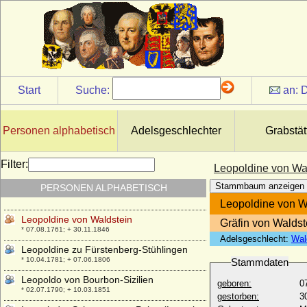
Leopoldine Sophie Wilhelmine von Salm-
Grumbach
* 17.11.1731; + 28.02.1795
Leopoldine von Arenberg
* 30.07.1751; + 26.08.1812
Leopoldine von Baden
* 22.02.1837; + 23.12.1903
Start
Suche:
an:
D
Leopoldine von Riese-Stallburg (Maria
Leopoldine Aloysia von Riese-Stallburg),
Freiin
Personen alphabetisch
Adelsgeschlechter
Grabstät
* 07.01.1822; + 1899
Leopoldine von und zu Liechtenstein
Filter:
Leopoldine von Wa
* 30.01.1754; + 16.10.1823
Stammbaum anzeigen
PERSONEN ALPHABETISCH
Leopoldine von Waldburg-Zeil, Gräfin
* 27.06.1811; + 10.02.1886
Leopoldine von W
Leopoldine von Waldstein
Gräfin von Waldst
* 07.08.1761; + 30.11.1846
Adelsgeschlecht:
Wal
Leopoldine zu Fürstenberg-Stühlingen
* 10.04.1781; + 07.06.1806
Stammdaten
Leopoldo von Bourbon-Sizilien
geboren:
0
* 02.07.1790; + 10.03.1851
gestorben:
3