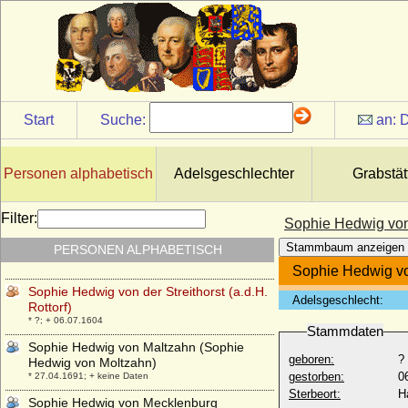
Schmidt: Anna von Berge)
* nicht überliefert; + nicht überliefert
Sophie Götz
* keine Daten; + 19.06.1824
Sophie Gottliebe von Fabian a.d.H.
Gartow
* 26.04.1655; + 28.12.1726
Start
Suche:
an:
D
Sophie Gottliebe von Winterfeld (a.d.H.
Dallmin)
* 28.12.1672; + 01.08.1711
Personen alphabetisch
Adelsgeschlechter
Grabstät
Sophie Hedevig Raben
* 08.10.1732; + 08.07.1802
Filter:
Sophie Hedwig von d
Sophie Hedwig von Braunschweig-
Stammbaum anzeigen
PERSONEN ALPHABETISCH
Wolfenbüttel
* 20.02.1592; + 23.01.1632
Sophie Hedwig von 
Sophie Hedwig von der Streithorst (a.d.H.
Adelsgeschlecht:
Rottorf)
* ?; + 06.07.1604
Stammdaten
Sophie Hedwig von Maltzahn (Sophie
geboren:
?
Hedwig von Moltzahn)
gestorben:
0
* 27.04.1691; + keine Daten
Sterbeort:
H
Sophie Hedwig von Mecklenburg