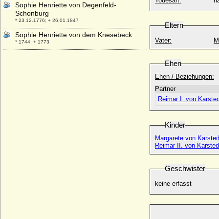
Todesart:
na
Sophie Henriette von Degenfeld-
Schonburg
* 23.12.1776; + 26.01.1847
Eltern
Sophie Henriette von dem Knesebeck
Vater:
M
* 1744; + 1773
Sophie Henriette von der Schulenburg
Ehen
* 07.03.1714; + 09.03.1750
Ehen / Beziehungen:
Sophie Henriette von Katte
* 05.10.1706; + 11.12.1759
Partner
Sophie Henriette von Plessen (von
Reimar I. von Karste
Plessen-Herzberg)
* 21.03.1738; + 15.09.1786
Kinder
Sophie in Bayern
* 23.02.1847; + 04.05.1897
Margarete von Karsted
Reimar II. von Karsted
Sophie in Bayern
* 28.10.1967;
Geschwister
Sophie Juliane von Closter
* 28.08.1757; + 23.12.1793
keine erfasst
Sophie Juliane von Dönhoff, Reichsgräfin
* 17.10.1768; + 28.01.1838
Sophie Juliane von Hohenlohe-Pfedelbach