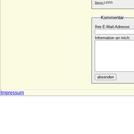
* 05.10.1620; + 11.01.1682
Docnr:
13555
Sophie Karoline Marie von Braunschweig-
Wolfenbüttel
Kommentar
* 07.10.1737; + 22.12.1817
Ihre E-Mail-Adresse:
Sophie Karoline von Luxemburg und von
Nassau
Information an mich:
* 14.02.1902; + 24.05.1941
Sophie Katharina von Schleswig-Holstein-
Sonderburg
* 28.06.1617; + 22.11.1696
Sophie Katharine Karoline Luise von
Maltzahn, Freiin
* 15.10.1785; + 18.09.1852
absenden
Sophie Louise von Württemberg
* 19.02.1642; + 03.10.1702
Impressum
Sophie Luise Elisabeth von Below (a.d.H.
Reetz)
* 26.08.1752; + 26.04.1805
Sophie Luise Ernestine von Platen (a.d.H.
Demerthin)
* 11.09.1733; + 18.08.1799
Sophie Luise Friederike Ulrike Finck von