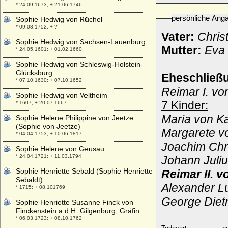
* 24.09.1673; + 21.06.1746
persönliche Ang
Sophie Hedwig von Rüchel
* 09.08.1752; + ?
Vater:
Christ
Sophie Hedwig von Sachsen-Lauenburg
Mutter:
Eva 
* 24.05.1601; + 01.02.1660
Sophie Hedwig von Schleswig-Holstein-
Glücksburg
Eheschließ
* 07.10.1630; + 07.10.1652
Reimar I. vo
Sophie Hedwig von Veltheim
7 Kinder:
* 1607; + 20.07.1667
Maria von Ka
Sophie Helene Philippine von Jeetze
(Sophie von Jeetze)
Margarete vo
* 04.04.1753; + 10.06.1817
Joachim Chri
Sophie Helene von Geusau
* 24.04.1721; + 11.03.1794
Johann Juliu
Sophie Henriette Sebald (Sophie Henriette
Reimar II. 
Sebaldt)
Alexander Lu
* 1715; + 08.101769
George Dietr
Sophie Henriette Susanne Finck von
Finckenstein a.d.H. Gilgenburg, Gräfin
* 06.03.1723; + 08.10.1762